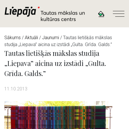
Sākums
/
Aktuāli
/
Jaunumi
/ Tautas lietišķās mākslas
studija „Liepava” aicina uz izstādi „Gulta. Grīda. Galds.”
Tautas lietišķās mākslas studija
„Liepava” aicina uz izstādi „Gulta.
Grīda. Galds.”
11.10.2013