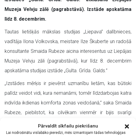
Muzeja Velvju zālē (pagrabstāvā). Izstāde apskatāma
līdz 8. decembrim.
Tautas lietišķās mākslas studijas „Liepava” dalībnieces,
vadītāja Ilona Volkovska, meistare Ilze Škuberte un radošā
konsultante Smaida Rubeze aicina interesentus uz Liepājas
Muzeja Velvju zāli (pagrabstāvā), kur līdz 8. decembrim
apskatāma studijas izstāde „Gulta. Grīda. Galds.”
„Izstādes mērķis ir pievērst uzmanību lietām, kas būtiski
palīdz veidot vidi, kura nemanāmi, tomēr līdzdarbojas katra
indivīda ikdienas komforta zonas veidošanā,” saka Smaida
Rubeze, piebilstot, ka cilvēkam vienmēr ir bijis svarīgi
pievērst uzmanību lietām, kas ikdienā ir nozīmīgas
Pārvaldīt sīkfailu piekrišanu
personības harmonijas līdzsvara noturēšanā. Ikdienā tās ir
Lai nodrošinātu vislabāko pieredzi, mēs izmantojam tādas tehnoloģijas