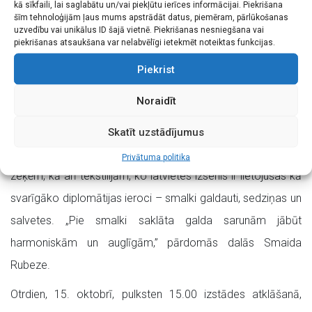
kā sīkfaili, lai saglabātu un/vai piekļūtu ierīces informācijai. Piekrišana
visnotaļ nepamanāmās grīdas, kas kalpo kā meditācijas un
šīm tehnoloģijām ļaus mums apstrādāt datus, piemēram, pārlūkošanas
uzvedību vai unikālus ID šajā vietnē. Piekrišanas nesniegšana vai
atbalsta punkti, gultas, kas ir svarīgas enerģijas apmaiņas
piekrišanas atsaukšana var nelabvēlīgi ietekmēt noteiktas funkcijas.
un atjaunošanas vietas, un galdi, kas atbild par dzīvības
Piekrist
uzturēšanas, harmonijas un piederības lietām.
Noraidīt
Izstādē meistari pievērsuši uzmanību senajām grīdas
klājumu izgatavošanas un lietošanas tradīcijām, gultu
Skatīt uzstādījumus
aksesuāriem – segām, palagiem, spilveniem, dvieļiem un
Privātuma politika
zeķēm, kā arī tekstilijām, ko latvietes izsenis ir lietojušas kā
svarīgāko diplomātijas ieroci – smalki galdauti, sedziņas un
salvetes. „Pie smalki saklāta galda sarunām jābūt
harmoniskām un auglīgām,” pārdomās dalās Smaida
Rubeze.
Otrdien, 15. oktobrī, pulksten 15.00 izstādes atklāšanā,