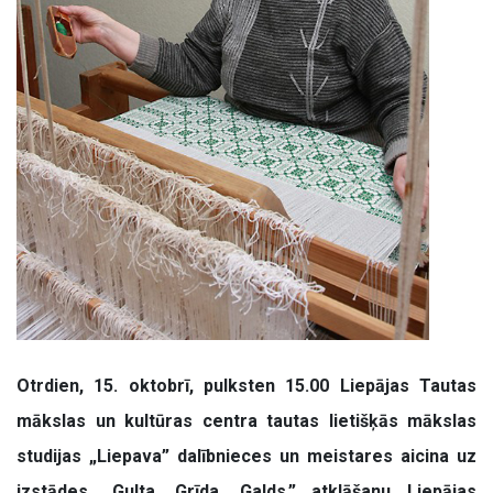
Otrdien, 15. oktobrī, pulksten 15.00 Liepājas Tautas
mākslas un kultūras centra tautas lietišķās mākslas
studijas „Liepava” dalībnieces un meistares aicina uz
izstādes „Gulta. Grīda. Galds.” atklāšanu Liepājas