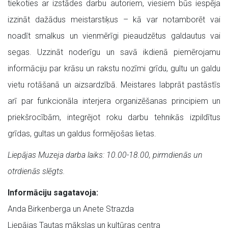
tiekoties ar izstādes darbu autoriem, viesiem būs iespēja
izzināt dažādus meistarstiķus – kā var notamborēt vai
noadīt smalkus un vienmērīgi pieaudzētus galdautus vai
segas. Uzzināt noderīgu un savā ikdienā piemērojamu
informāciju par krāsu un rakstu nozīmi grīdu, gultu un galdu
vietu rotāšanā un aizsardzībā. Meistares labprāt pastāstīs
arī par funkcionāla interjera organizēšanas principiem un
priekšrocībām, integrējot roku darbu tehnikās izpildītus
grīdas, gultas un galdus formējošas lietas.
Liepājas Muzeja darba laiks: 10.00-18.00, pirmdienās un
otrdienās slēgts.
Informāciju sagatavoja:
Anda Birkenberga un Anete Strazda
Liepājas Tautas mākslas un kultūras centra