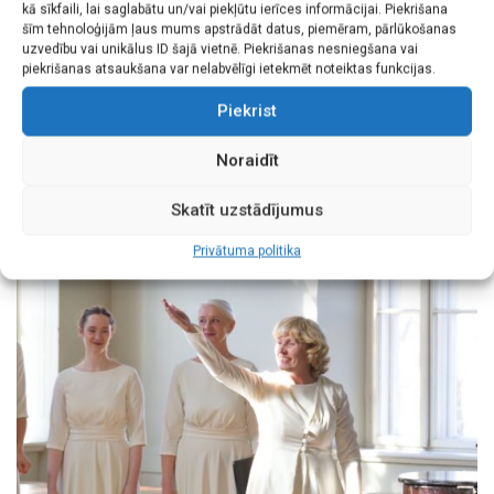
kā sīkfaili, lai saglabātu un/vai piekļūtu ierīces informācijai. Piekrišana
šīm tehnoloģijām ļaus mums apstrādāt datus, piemēram, pārlūkošanas
uzvedību vai unikālus ID šajā vietnē. Piekrišanas nesniegšana vai
piekrišanas atsaukšana var nelabvēlīgi ietekmēt noteiktas funkcijas.
42 foto
Piekrist
Tautas dziesmu ansambļa “Voļņica” koncerts
IEMĪĻOTO MELODIJU KALEIDOSKOPS 2026
Noraidīt
Skatīt uzstādījumus
Privātuma politika