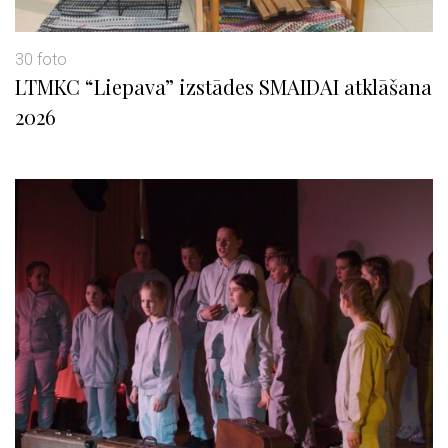
30 foto
LTMKC “Liepava” izstādes SMAIDAI atklāšana
2026