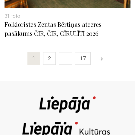
31 foto
Folkloristes Zentas Bērtiņas atceres
pasākums ČIR, ČIR, CĪRULĪTI 2026
1
2
…
17