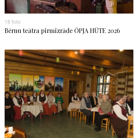
18 foto
Bērnu teātra pirmizrāde ŌPJA HŪTE 2026