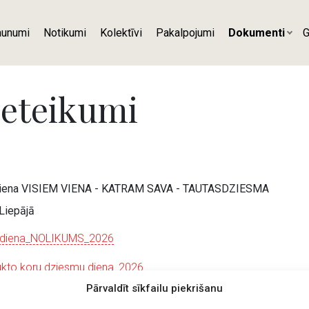
aunumi
Notikumi
Kolektīvi
Pakalpojumi
Dokumenti
G
ieteikumi
 diena VISIEM VIENA - KATRAM SAVA - TAUTASDZIESMA
 Liepājā
_diena_NOLIKUMS_2026
ukto koru dziesmu diena_2026
Pārvaldīt sīkfailu piekrišanu