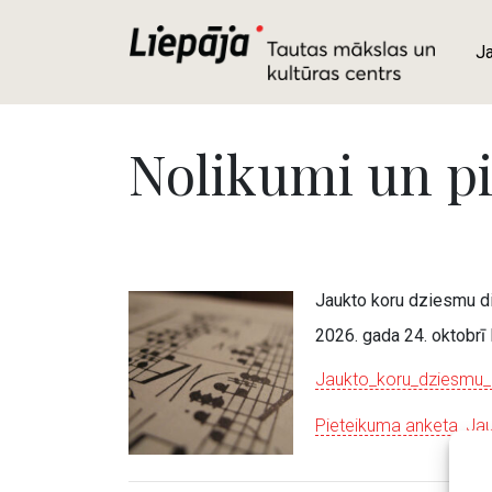
J
Nolikumi un p
Jaukto koru dziesmu
2026. gada 24. oktobrī
Jaukto_koru_dziesmu
Pieteikuma anketa_Ja