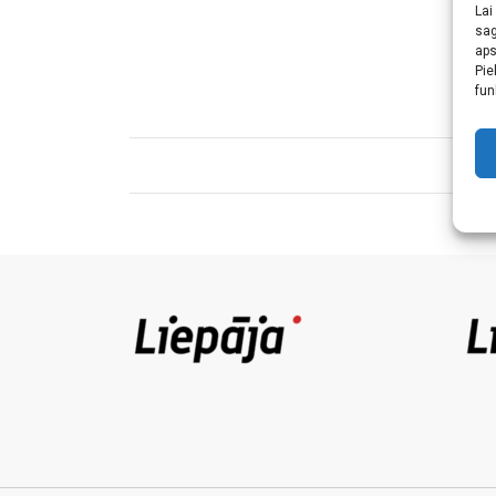
Lai
sag
aps
Pie
fun