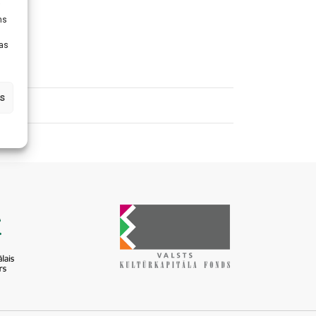
i
ms
tas
s