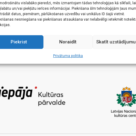
 nodrošinātu vislabāko pieredzi, mēs izmantojam tādas tehnoloģijas kā sīkfaili, la
labātu un/vai piekļūtu ierīces informācijai. Piekrišana šīm tehnoloģijām ļaus mu
trādāt datus, piemēram, pārlūkošanas uzvedību vai unikālus ID šajā vietnē.
krišanas nesniegšana vai piekrišanas atsaukšana var nelabvēlīgi ietekmēt noteik
kcijas.
Piekrist
Noraidīt
Skatīt uzstādījumu
Privātuma politika