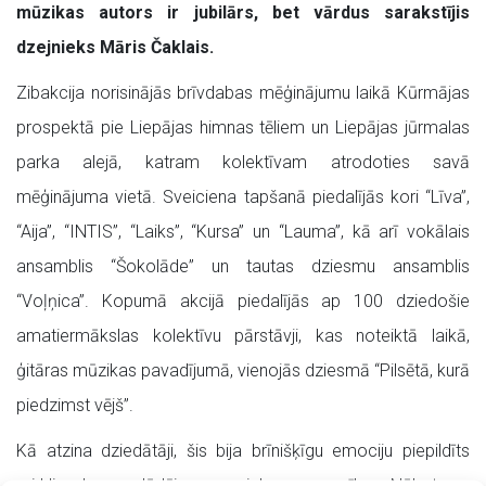
mūzikas autors ir jubilārs, bet vārdus sarakstījis
dzejnieks Māris Čaklais.
Zibakcija norisinājās brīvdabas mēģinājumu laikā Kūrmājas
prospektā pie Liepājas himnas tēliem un Liepājas jūrmalas
parka alejā, katram kolektīvam atrodoties savā
mēģinājuma vietā. Sveiciena tapšanā piedalījās kori “Līva”,
“Aija”, “INTIS”, “Laiks”, “Kursa” un “Lauma”, kā arī vokālais
ansamblis “Šokolāde” un tautas dziesmu ansamblis
“Voļņica”. Kopumā akcijā piedalījās ap 100 dziedošie
amatiermākslas kolektīvu pārstāvji, kas noteiktā laikā,
ģitāras mūzikas pavadījumā, vienojās dziesmā “Pilsētā, kurā
piedzimst vējš”.
Kā atzina dziedātāji, šis bija brīnišķīgu emociju piepildīts
mirklis, kas uzlādēja ar prieku un cerību. Nākot uz