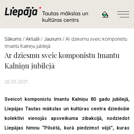
Sākums
/
Aktuāli
/
Jaunumi
/ Ar dziesmu sveic komponistu
Imantu Kalniņu jubilejā
Ar dziesmu sveic komponistu Imantu
Kalniņu jubilejā
26.05.2021
Sveicot komponistu Imantu Kalniņu 80 gadu jubilejā,
Liepājas Tautas mākslas un kultūras centra dziedošie
kolektīvi vienojās apsveikuma zibakcijā, nodziedot
Liepājas himnu “Pilsētā, kurā piedzimst vējš”, kuras