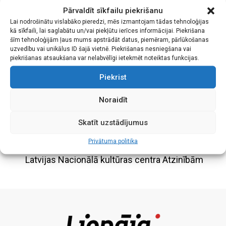
Pārvaldīt sīkfailu piekrišanu
mēģinājumu, katrs dziedātājs bija paņēmis līdzi arī ziedus,
Lai nodrošinātu vislabāko pieredzi, mēs izmantojam tādas tehnoloģijas
kā sīkfaili, lai saglabātu un/vai piekļūtu ierīces informācijai. Piekrišana
kas pārtapa lielā, mīlestības piepildītā pušķī un šodien ar
šīm tehnoloģijām ļaus mums apstrādāt datus, piemēram, pārlūkošanas
sirsnīgiem sveicieniem pasniegts komponistam dzimšanas
uzvedību vai unikālus ID šajā vietnē. Piekrišanas nesniegšana vai
piekrišanas atsaukšana var nelabvēlīgi ietekmēt noteiktas funkcijas.
dienā.
Piekrist
FOTOGALERIJA
Noraidīt
Aicinām kopā radīt svētku noskaņu Liepājā
Skatīt uzstādījumus
Privātuma politika
Tautas dziesmu ansambli “Voļņica” godina ar
Latvijas Nacionālā kultūras centra Atzinībām