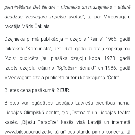
pieminēšana. Bet šie divi – nīcenieks un muzejnieks – atšifrē
daudzus Vecvagara impulsu avotus
”, tā par V.Vecvagaru
rakstījis Māris Čaklais.
Dzejnieka pirmā publikācija – dzejolis “Rainis” 1966. gadā
laikrakstā “Komunists”, bet 1971. gadā izdotajā kopkrājumā
“Acis” publicēta jau plašāka dzejoļu kopa. 1978. gadā
izdots dzejoļu krājums “Spīdēsim šonakt” un 1986. gadā
V.Vecvagara dzeja publicēta autoru kopkrājumā “Četri”.
Biļetes cena pasākumā: 2 EUR.
Biļetes var iegādāties Liepājas Latviešu biedrības nama,
Liepājas Olimpiskā centra, t/c „Ostmala” un Liepājas teātra
kasēs, „Biļešu Paradīze” kasēs visā Latvijā un internetā
www.bilesuparadize.lv, kā arī pus stundu pirms koncerta tā