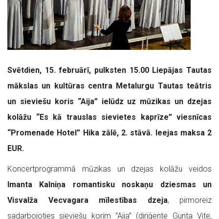
Svētdien, 15. februārī, pulksten 15.00 Liepājas Tautas
mākslas un kultūras centra Metalurgu Tautas teātris
un sieviešu koris “Aija” ielūdz uz mūzikas un dzejas
kolāžu “Es kā trauslas sievietes kaprīze” viesnīcas
“Promenade Hotel” Hika zālē, 2. stāvā. Ieejas maksa 2
EUR.
Koncertprogrammā mūzikas un dzejas kolāžu veidos
Imanta Kalniņa romantisku noskaņu dziesmas un
Visvalža Vecvagara mīlestības dzeja
, pirmoreiz
sadarbojoties sieviešu korim “Aija” (diriģente Gunta Vite,