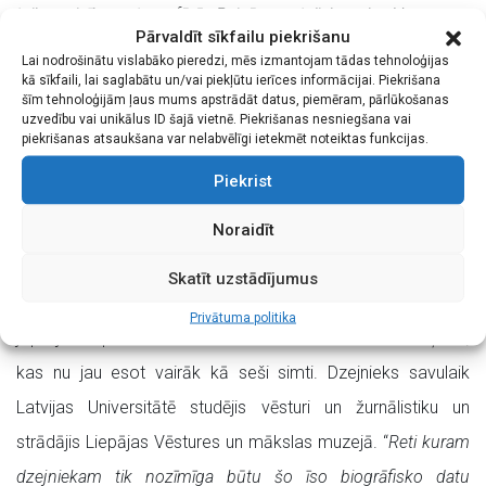
teiksmainības atmosfērā. Reizēm pat liekas, ka Vecvagara
Pārvaldīt sīkfailu piekrišanu
ziemeļnieciskā daba, ar nokaitēto pasauli tiekoties, veido tādu
Lai nodrošinātu vislabāko pieredzi, mēs izmantojam tādas tehnoloģijas
kā sīkfaili, lai saglabātu un/vai piekļūtu ierīces informācijai. Piekrišana
kā vieglu dūmaku. Tā neko neaizsedz, bet ir
,” 1981. gada
šīm tehnoloģijām ļaus mums apstrādāt datus, piemēram, pārlūkošanas
laikrakstā “Literatūra un Māksla” raksta Māris Čaklais. Turpat
uzvedību vai unikālus ID šajā vietnē. Piekrišanas nesniegšana vai
piekrišanas atsaukšana var nelabvēlīgi ietekmēt noteiktas funkcijas.
domu turpina Ingrīdas Kiršentāles citāts: “
Labākajos
Piekrist
dzejoļos atkārtojumi rada savdabīgu suģestiju, dzejoļi skan
kā buramvārdi, kā dīvaina teiksma
.”
Noraidīt
Visvaldis Vecvagars (1949) ir dzimis un audzis Nīcā, kur
Skatīt uzstādījumus
savās mājās “Sīpolos” savu dzejnieka dvēseli un latvietību
Privātuma politika
joprojām izpauž savā vidē un veidā – caur dzirnakmeņiem,
kas nu jau esot vairāk kā seši simti. Dzejnieks savulaik
Latvijas Universitātē studējis vēsturi un žurnālistiku un
strādājis Liepājas Vēstures un mākslas muzejā. “
Reti kuram
dzejniekam tik nozīmīga būtu šo īso biogrāfisko datu