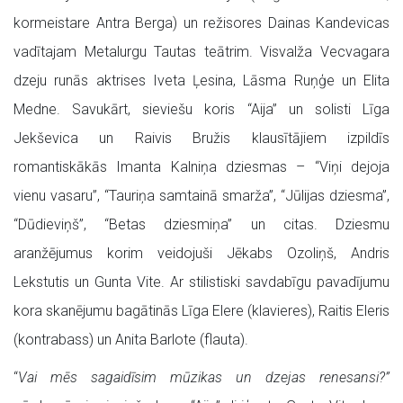
kormeistare Antra Berga) un režisores Dainas Kandevicas
vadītajam Metalurgu Tautas teātrim. Visvalža Vecvagara
dzeju runās aktrises Iveta Ļesina, Lāsma Ruņģe un Elita
Medne. Savukārt, sieviešu koris “Aija” un solisti Līga
Jekševica un Raivis Bružis klausītājiem izpildīs
romantiskākās Imanta Kalniņa dziesmas – “Viņi dejoja
vienu vasaru”, “Tauriņa samtainā smarža”, “Jūlijas dziesma”,
“Dūdieviņš”, “Betas dziesmiņa” un citas. Dziesmu
aranžējumus korim veidojuši Jēkabs Ozoliņš, Andris
Lekstutis un Gunta Vite. Ar stilistiski savdabīgu pavadījumu
kora skanējumu bagātinās Līga Elere (klavieres), Raitis Eleris
(kontrabass) un Anita Barlote (flauta).
“
Vai mēs sagaidīsim mūzikas un dzejas renesansi?”