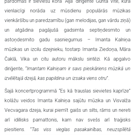
pārdomās ir sieviešu kora “Aija” diriģente Gunta Vite, kura
vienlaicīgi norāda uz mūsdienu populārās mūzikas
vienkāršību un paredzamību (gan melodijas, gan vārdu ziņā)
un atgādina pagājušā gadsimta septiņdesmito un
astoņdesmito gadu sasniegumus – Imanta Kalniņa
mūzikas un izcilu dzejnieku, tostarp Imanta Ziedoņa, Māra
Čaklā, Vika un citu autoru mākslu sintēzi. Kā apgalvo
diriģente, “
Imantam Kalniņam ir savs pieskāriens mūzikā un
izvēlētajā dzejā, kas papildina un izsaka viens otru
”.
Šajā koncertprogrammā “Es kā trauslas sievietes kaprīze”
kolāžu veidos Imanta Kalniņa sajūtu mūzika un Visvalža
Vecvagara dzeja, kurai piemīt gaišs un silts, rāms un nereti
arī idillisks pamattonis, kam nav svešs arī traģisks
piesitiens. “
Tas viss vieglas pasakainības, neuzspīlētā