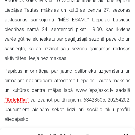
Radošos kolektīvus un to vadītājus ikviens aicināts iepazīt
Liepājas Tautas mākslas un kultūras centra 27. sezonas
atklāšanas sarīkojumā “MĒS ESAM…” Liepājas Latviešu
biedrības namā 24. septembrī plkst. 19.00, kad ikviens
varēs gūt nelielu ieskatu par pagājušajā sezonā paveikto un
sasniegto, kā arī uzzināt šajā sezonā gaidāmās radošās
aktivitātes. Ieeja bez maksas.
Papildus informācija par jauno dalībnieku uzņemšanu un
pirmajām nodarbībām atrodama Liepājas Tautas mākslas
un kultūras centra mājas lapā www.liepajaskc.lv sadaļā
“Kolektīvi”
vai zvanot pa tālruņiem: 63423505; 20254202.
Jaunumiem aicinām sekot līdzi arī sociālo tīklu profilā
#liepajaskc.
2018./2019.gada sezonu dziesmā, dejā un citās