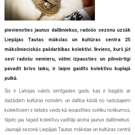
pievienoties jaunus dalībniekus, radošo sezonu uzsāk
Liepājas Tautas mākslas un kultūras centra 25
mākslinieciskās pašdarbības kolektīvi.
Ikviens, kurš jūt
sevī radošu nemieru, vēlmi izpausties un pilnvērtīgi
pavadīt brīvo laiku, ir laipni gaidīts kolektīvu kuplajā
pulkā.
Šis ir Latvijas valsts simtgades gads, kas ir bagāts ar
dažādām kultūras norisēm, un dalība kādā no radošajiem
kolektīviem ir lielisks veids kā iesaistīties svētku notikumos,
tāpēc jau tagad kolektīvu vadītāji aicina jaunus dalībniekus.
Jaunajā sezonā Liepājas Tautas mākslas un kultūras centrā