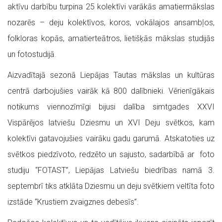
aktīvu darbību turpina 25 kolektīvi varākās amatiermākslas
nozarēs – deju kolektīvos, koros, vokālajos ansambļos,
folkloras kopās, amatierteātros, lietišķās mākslas studijās
un fotostudijā.
Aizvadītajā sezonā Liepājas Tautas mākslas un kultūras
centrā darbojušies vairāk kā 800 dalībnieki. Vērienīgākais
notikums viennozīmīgi bijusi dalība simtgades XXVI
Vispārējos latviešu Dziesmu un XVI Deju svētkos, kam
kolektīvi gatavojušies vairāku gadu garumā. Atskatoties uz
svētkos piedzīvoto, redzēto un sajusto, sadarbībā ar foto
studiju “FOTAST”, Liepājas Latviešu biedrības namā 3.
septembrī tiks atklāta Dziesmu un deju svētkiem veltīta foto
izstāde “Krustiem zvaigznes debesīs”.