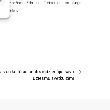
s
ūrija – režisors Edmunds Freibergs, dramaturgs
mārs Seņkovs.
as un kultūras centrs iedziedājis savu
Dziesmu svētku zīmi