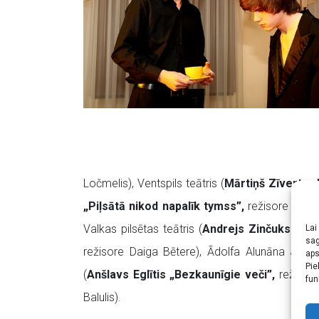
Ločmelis), Ventspils teātris (
Mārtiņš Zīverts „
„Piļsātā nikod napalīk tymss”,
režisore Māra 
Valkas pilsētas teātris (
Andrejs Zinčuks „Mē
Lai
sag
režisore Daiga Bētere), Ādolfa Alunāna Jelgav
aps
Pie
(
Anšlavs Eglītis „Bezkaunīgie veči”,
režisore
fun
Balulis).