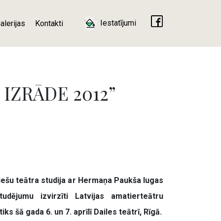
Iestatījumi
alerijas
Kontakti
DA IZRĀDE 2012”
iešu teātra studija ar Hermaņa Paukša lugas
estudējumu
izvirzīti
Latvijas amatierteātru
s šā gada 6. un 7. aprīlī Dailes teātrī, Rīgā.