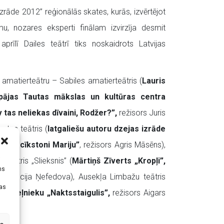
zrāde 2012” reģionālās skates, kurās, izvērtējot
u, nozares eksperti finālam izvirzīja desmit
rīlī Dailes teātrī tiks noskaidrots Latvijas
amatierteātru – Sabiles amatierteātris (
Lauris
pājas Tautas mākslas un kultūras centra
 tas neliekas dīvaini, Rodžer?”,
režisors Juris
utas teātris (
latgaliešu autoru dzejas izrāde
 par cīkstoni Mariju”
, režisors Agris Māsēns),
 teātris „Slieksnis” (
Mārtiņš Zīverts „Kropļi”,
i
ms
re Lūcija Ņefedova), Ausekļa Limbažu teātris
tas
Ziemeļnieku „Naktsstaigulis”,
režisors Aigars