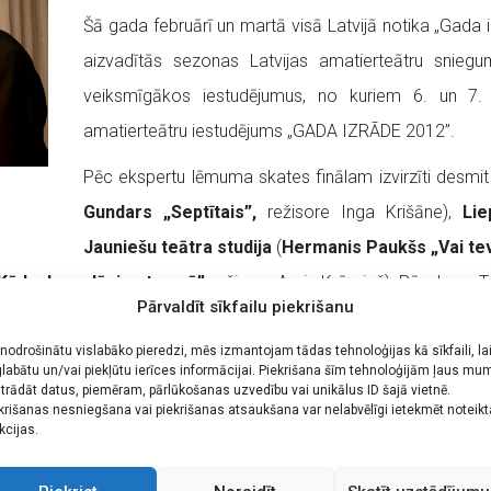
Šā gada februārī un martā visā Latvijā notika „Gada i
aizvadītās sezonas Latvijas amatierteātru sniegum
veiksmīgākos iestudējumus, no kuriem 6. un 7. ap
amatierteātru iestudējums „GADA IZRĀDE 2012”.
Pēc ekspertu lēmuma skates finālam izvirzīti desmit 
Gundars „Septītais”,
režisore Inga Krišāne),
Lie
Jauniešu teātra studija
(
Hermanis Paukšs „Vai tev
Kāds, kas slēpjas tumsā”
režisors Agris Krūmiņš), Rēzeknes Ta
Pārvaldīt sīkfailu piekrišanu
Zaļaiskalns), Smiltenes Tautas teātris (
Gunita Groša „Leģenda
rkaķīte”,
režisors Aivars Ikšelis), U. Sedlenieka Alūksnes Tautas
 nodrošinātu vislabāko pieredzi, mēs izmantojam tādas tehnoloģijas kā sīkfaili, la
labātu un/vai piekļūtu ierīces informācijai. Piekrišana šīm tehnoloģijām ļaus mu
as teātris (
Mārtiņš Zīverts „Minhauzena precības”,
režiso
trādāt datus, piemēram, pārlūkošanas uzvedību vai unikālus ID šajā vietnē.
krišanas nesniegšana vai piekrišanas atsaukšana var nelabvēlīgi ietekmēt noteik
 Inta Kalniņa) un Jūrmalas teātris (
muzikāls stāsts par Jāni 
kcijas.