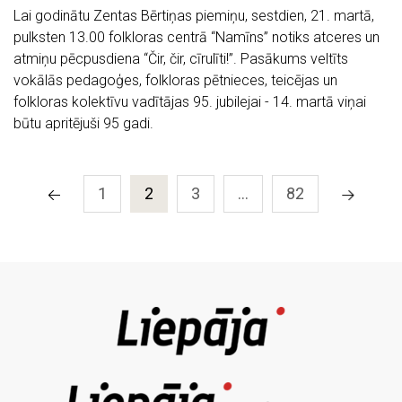
Lai godinātu Zentas Bērtiņas piemiņu, sestdien, 21. martā,
pulksten 13.00 folkloras centrā “Namīns” notiks atceres un
atmiņu pēcpusdiena “Čir, čir, cīrulīti!”. Pasākums veltīts
vokālās pedagoģes, folkloras pētnieces, teicējas un
folkloras kolektīvu vadītājas 95. jubilejai - 14. martā viņai
būtu apritējuši 95 gadi.
1
2
3
…
82