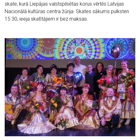
skate, kurā Liepājas valstspilsētas korus vērtēs Latvijas
Nacionālā kultūras centra žūrija. Skates sākums pulksten
15.30, ieeja skatītājiem ir bez maksas.