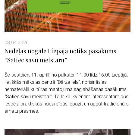
08.04.2026
Nedēļas nogalē Liepājā notiks pasākums
“Satiec savu meistaru”
Šo sestdien, 11. aprīlī, no pulksten 11.00 līdz 16.00 Liepājā,
lietišķās mākslas centrā “Dārza iela”, norisināsies
nemateriālā kultūras mantojuma saglabāšanas pasākums
“Satiec savu meistaru”. Tā laikā ikvienam interesentam būs
iespēja praktiskās nodarbībās iepazīt un apgūt tradicionālo
amatu prasmes.