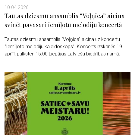
10.04.2026
Tautas dziesmu ansamblis “Voļņica” aicina
svinēt pavasari iemīļotu melodiju koncertā
Tautas dziesmu ansamblis “Voļņica” aicina uz koncertu
“Iemīļoto melodiju kaleidoskops”. Koncerts izskanēs 19.
aprīlī, pulksten 15.00 Liepājas Latviešu biedrības namā.