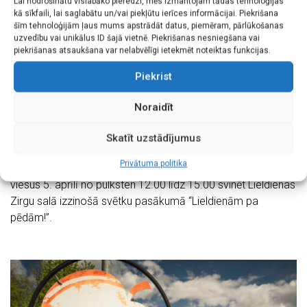
Lai nodrošinātu vislabāko pieredzi, mēs izmantojam tādas tehnoloģijas
kā sīkfaili, lai saglabātu un/vai piekļūtu ierīces informācijai. Piekrišana
šīm tehnoloģijām ļaus mums apstrādāt datus, piemēram, pārlūkošanas
uzvedību vai unikālus ID šajā vietnē. Piekrišanas nesniegšana vai
piekrišanas atsaukšana var nelabvēlīgi ietekmēt noteiktas funkcijas.
01.04.2026
Piekrist
Aicinām piedzīvot Lieldienu prieku Liepājā
Noraidīt
Liepāja ir pilsēta starp jūru un ezeru, kas sniedz brīnišķīgu
iespēju svētkus svinēt brīvā dabā, apvienojot tradīcijas,
Skatīt uzstādījumus
kultūru, radošumu un aktīvu atpūtu visai ģimenei. Liepājas
Privātuma politika
valstspilsētas pašvaldība aicina liepājniekus un pilsētas
viesus 5. aprīlī no pulksten 12.00 līdz 15.00 svinēt Lieldienas
Zirgu salā izzinošā svētku pasākumā “Lieldienām pa
pēdām!”.