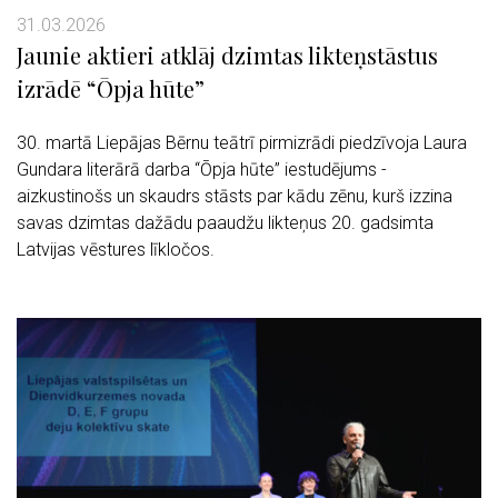
31.03.2026
Jaunie aktieri atklāj dzimtas likteņstāstus
izrādē “Ōpja hūte”
30. martā Liepājas Bērnu teātrī pirmizrādi piedzīvoja Laura
Gundara literārā darba “Ōpja hūte” iestudējums -
aizkustinošs un skaudrs stāsts par kādu zēnu, kurš izzina
savas dzimtas dažādu paaudžu likteņus 20. gadsimta
Latvijas vēstures līkločos.