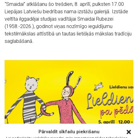
“Smaidai” atklāšanu šo trešdien, 8. aprīlī, pulksten 17.00
Liepājas Latviešu biedrības nama izstāžu galerijā. Izstāde
veltīta ilggadējai studijas vadītājai Smaidai Rubezei
(1958.-2026.), godinot viņas nozīmīgo ieguldījumu
tekstilmākslas attīstībā un tautas lietišķās mākslas tradīciju
saglabāšanā.
Pārvaldīt sīkfailu piekrišanu