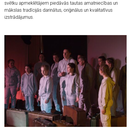
svētku apmeklētājiem piedāvās tautas amatniecības un
mākslas tradīcijās darinātus, oriģinālus un kvalitatīvus
izstrādājumus.