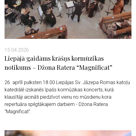
15.04.2026
Liepājā gaidāms krāšņs kormūzikas
notikums – Džona Ratera “Magnificat”
26. aprīlī pulksten 18.00 Liepājas Sv. Jāzepa Romas katoļu
katedrālē izskanēs īpašs kormūzikas koncerts, kurā
klausītāji aicināti piedzīvot vienu no mūsdienu kora
repertuāra spilgtākajiem darbiem - Džona Ratera
“Magnificat”.