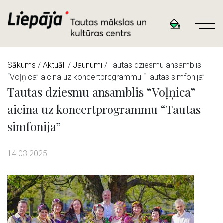
Sākums
/
Aktuāli
/
Jaunumi
/ Tautas dziesmu ansamblis
“Voļņica” aicina uz koncertprogrammu “Tautas simfonija”
Tautas dziesmu ansamblis “Voļņica”
aicina uz koncertprogrammu “Tautas
simfonija”
14.03.2025