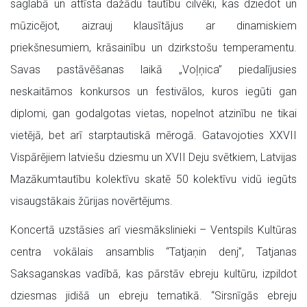
saglabā un attīsta dažādu tautību cilvēki, kas dziedot un
mūzicējot, aizrauj klausītājus ar dinamiskiem
priekšnesumiem, krāsainību un dzirkstošu temperamentu.
Savas pastāvēšanas laikā „Voļņica” piedalījusies
neskaitāmos konkursos un festivālos, kuros iegūti gan
diplomi, gan godalgotas vietas, nopelnot atzinību ne tikai
vietējā, bet arī starptautiskā mērogā. Gatavojoties XXVII
Vispārējiem latviešu dziesmu un XVII Deju svētkiem, Latvijas
Mazākumtautību kolektīvu skatē 50 kolektīvu vidū iegūts
visaugstākais žūrijas novērtējums.
Koncertā uzstāsies arī viesmākslinieki – Ventspils Kultūras
centra vokālais ansamblis “Tatjaņin denj”, Tatjanas
Saksaganskas vadībā, kas pārstāv ebreju kultūru, izpildot
dziesmas jidišā un ebreju tematikā. “Sirsnīgās ebreju