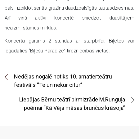
balsi, izpildot senās gruzīnu daudzbalsīgās tautasdziesmas.
Arī viņš aktīvi koncertē, sniedzot klausītājiem
neaizmirstamus mirkļus.
Koncerta garums 2 stundas ar starpbrīdi. Biļetes var
iegādāties “Biļešu Paradīze” tirdzniecības vietās.
Nedēļas nogalē notiks 10. amatierteātru
festivāls “Te un nekur citur”
Liepājas Bērnu teātrī pirmizrāde M.Runguļa
poēmai “Kā Vēja māsas brunčus krāsoja”