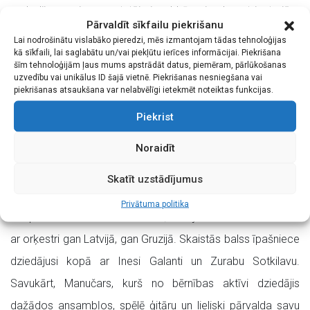
melodijas nevienu neatstāj vienaldzīgu, jo skanot jautrajām
Pārvaldīt sīkfailu piekrišanu
ebreju dziesmām, ir grūti pretoties vēlmei celties kājās un
Lai nodrošinātu vislabāko pieredzi, mēs izmantojam tādas tehnoloģijas
kā sīkfaili, lai saglabātu un/vai piekļūtu ierīces informācijai. Piekrišana
dejot,” stāsta ansambļa “Voļņica” vadītāja Tatjana Beļikova,
šīm tehnoloģijām ļaus mums apstrādāt datus, piemēram, pārlūkošanas
kura ar šo kolektīvu tikusies dažādos mazākumtautību
uzvedību vai unikālus ID šajā vietnē. Piekrišanas nesniegšana vai
piekrišanas atsaukšana var nelabvēlīgi ietekmēt noteiktas funkcijas.
festivālos.
Piekrist
Koncertā uzstāsies arī īpaši šim notikumam izveidots
Noraidīt
gruzīnu duets no Rīgas gruzīnu biedrības “Samšoblo” – Cira
Tolordava un Manučars Gudžabidze, kas iepriecinās
Skatīt uzstādījumus
klausītājus ar krāšņām gruzīnu melodijām. Cira ir vairāku
Privātuma politika
starptautisku konkursu laureāte,uzstājusies solo koncertos
ar orķestri gan Latvijā, gan Gruzijā. Skaistās balss īpašniece
dziedājusi kopā ar Inesi Galanti un Zurabu Sotkilavu.
Savukārt, Manučars, kurš no bērnības aktīvi dziedājis
dažādos ansambļos, spēlē ģitāru un lieliski pārvalda savu