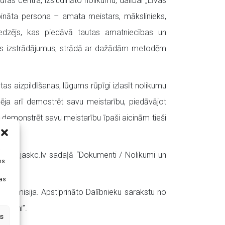
ras centra, izsludināto nolikumu, dalībai „Līvas
rbināta persona – amata meistars, mākslinieks,
edzējs, kas piedāvā tautas amatniecības un
tīvus izstrādājumus, strādā ar dažādām metodēm
tas aizpildīšanas, lūgums rūpīgi izlasīt nolikumu
pēja arī demostrēt savu meistarību, piedāvājot
demonstrēt savu meistarību īpaši aicinām tieši
i
w.liepajaskc.lv sadaļā “Dokumenti / Nolikumi un
ms
tas
tu komisija. Apstiprināto Dalībnieku sarakstu no
eikumi”.
s