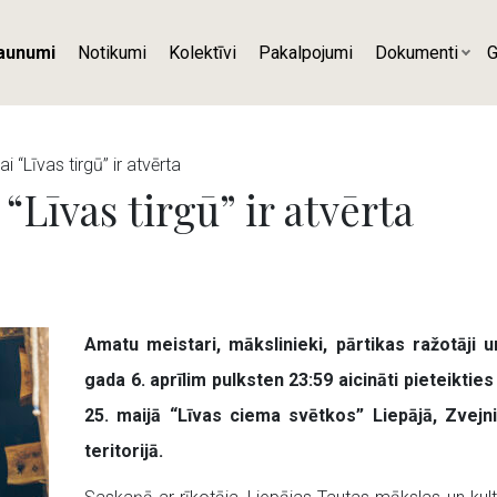
aunumi
Notikumi
Kolektīvi
Pakalpojumi
Dokumenti
G
i “Līvas tirgū” ir atvērta
“Līvas tirgū” ir atvērta
Amatu meistari, mākslinieki, pārtikas ražotāji 
gada 6. aprīlim pulksten 23:59 aicināti pieteikties
25. maijā “Līvas ciema svētkos” Liepājā, Zvejn
teritorijā.