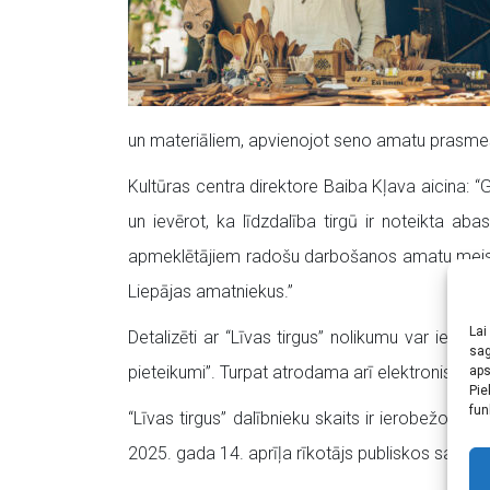
un materiāliem, apvienojot seno amatu prasmes,
Kultūras centra direktore Baiba Kļava aicina: “G
un ievērot, ka līdzdalība tirgū ir noteikta a
apmeklētājiem radošu darbošanos amatu meistar
Liepājas amatniekus.”
Lai
Detalizēti ar “Līvas tirgus” nolikumu var iepa
sag
pieteikumi”. Turpat atrodama arī elektroniskā p
aps
Pie
fun
“Līvas tirgus” dalībnieku skaits ir ierobežots,
2025. gada 14. aprīļa rīkotājs publiskos savā 