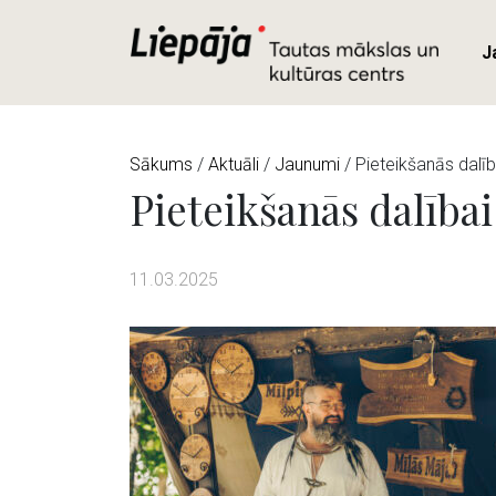
J
Sākums
/
Aktuāli
/
Jaunumi
/ Pieteikšanās dalība
Pieteikšanās dalībai 
11.03.2025