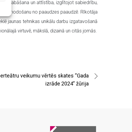
saglabāšana un attīstība, izglītojot sabiedrību,
tspēju un nodošanu no paaudzes paaudzē. Rīkotāja
klē jaunas tehnikas unikālu darbu izgatavošanā
onālajā virtuvē, mākslā, dizainā un citās jomās.
ierteātru veikumu vērtēs skates “Gada
izrāde 2024” žūrija