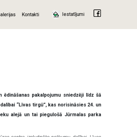
Iestatījumi
alerijas
Kontakti
un ēdināšanas pakalpojumu sniedzēji līdz šā
 dalībai “Līvas tirgū”, kas norisināsies 24. un
ieku alejā un tai piegulošā Jūrmalas parka