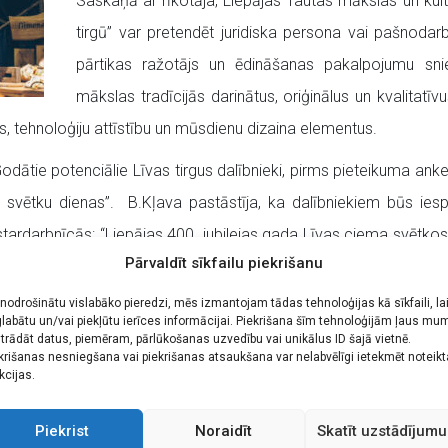
Saskaņā ar rīkotāja, Liepājas Tautas mākslas un kultū
tirgū” var pretendēt juridiska persona vai pašnoda
pārtikas ražotājs un ēdināšanas pakalpojumu sni
mākslas tradīcijās darinātus, oriģinālus un kvalita
 tehnoloģiju attīstību un mūsdienu dizaina elementus.
odātie potenciālie Līvas tirgus dalībnieki, pirms pieteikuma anke
bas svētku dienas”. B.Kļava pastāstīja, ka dalībniekiem būs ies
darbnīcās: “Liepājas 400. jubilejas gada Līvas ciema svētkos 
Pārvaldīt sīkfailu piekrišanu
 nodrošinātu vislabāko pieredzi, mēs izmantojam tādas tehnoloģijas kā sīkfaili, la
zīties Liepājas Tautas mākslas un kultūras centra mājaslapā ww
labātu un/vai piekļūtu ierīces informācijai. Piekrišana šīm tehnoloģijām ļaus mu
ieteikuma anketa.
trādāt datus, piemēram, pārlūkošanas uzvedību vai unikālus ID šajā vietnē.
krišanas nesniegšana vai piekrišanas atsaukšana var nelabvēlīgi ietekmēt noteik
kcijas.
 tādēļ visus saņemtos pieteikumus izvērtēs īpaši izveidota eksper
mājaslapā www.liepajaskc.lv sadaļā “Dokumenti / Nolikumi un piet
Piekrist
Noraidīt
Skatīt uzstādījumu