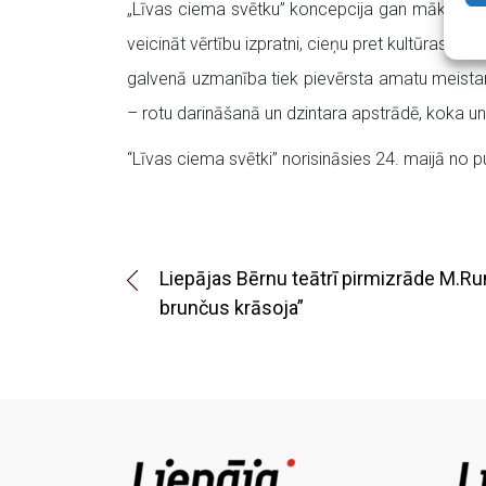
„Līvas ciema svētku” koncepcija gan mākslinieci
veicināt vērtību izpratni, cieņu pret kultūras 
galvenā uzmanība tiek pievērsta amatu meistar
– rotu darināšanā un dzintara apstrādē, koka un
“Līvas ciema svētki” norisināsies 24. maijā no p
Liepājas Bērnu teātrī pirmizrāde M.R
brunčus krāsoja”