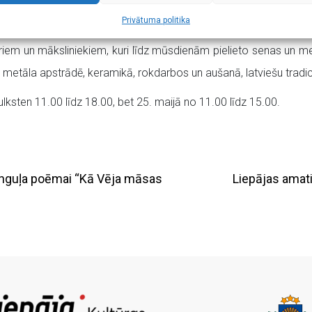
skajās, gan amatnieku aktivitātēs ir Kultūras mantojuma vērtību 
Privātuma politika
daudzveidību, cilvēka radošo darbību, zināšanu un prasmju dzīvo
iem un māksliniekiem, kuri līdz mūsdienām pielieto senas un me
 metāla apstrādē, keramikā, rokdarbos un aušanā, latviešu tradici
ulksten 11.00 līdz 18.00, bet 25. maijā no 11.00 līdz 15.00.
unguļa poēmai “Kā Vēja māsas
Liepājas amat