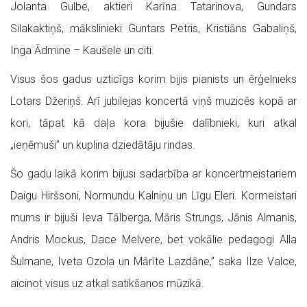
Jolanta Gulbe, aktieri Karīna Tatarinova, Gundars
Silakaktiņš, mākslinieki Guntars Petris, Kristiāns Gabaliņš,
Inga Ādmine – Kaušele un citi.
Visus šos gadus uzticīgs korim bijis pianists un ērģelnieks
Lotars Džeriņš. Arī jubilejas koncertā viņš muzicēs kopā ar
kori, tāpat kā daļa kora bijušie dalībnieki, kuri atkal
„ieņēmuši” un kuplina dziedātāju rindas.
Šo gadu laikā korim bijusi sadarbība ar koncertmeistariem
Daigu Hiršsoni, Normundu Kalniņu un Līgu Eleri. Kormeistari
mums ir bijuši Ieva Tālberga, Māris Strungs, Jānis Almanis,
Andris Mockus, Dace Melvere, bet vokālie pedagogi Alla
Šulmane, Iveta Ozola un Mārīte Lazdāne,” saka Ilze Valce,
aicinot visus uz atkal satikšanos mūzikā.