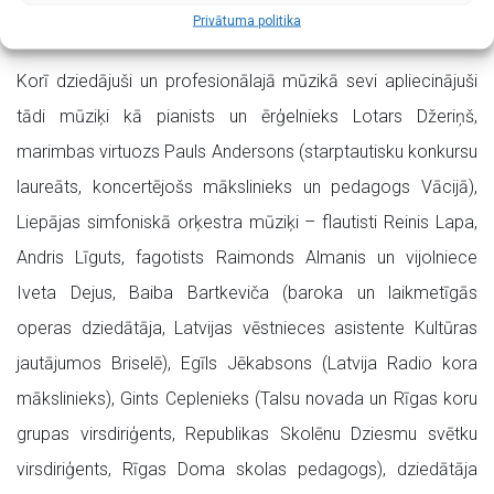
Privātuma politika
mūzikas konkursos (kopā ap 14).
Korī dziedājuši un profesionālajā mūzikā sevi apliecinājuši
tādi mūziķi kā pianists un ērģelnieks Lotars Džeriņš,
marimbas virtuozs Pauls Andersons (starptautisku konkursu
laureāts, koncertējošs mākslinieks un pedagogs Vācijā),
Liepājas simfoniskā orķestra mūziķi – flautisti Reinis Lapa,
Andris Līguts, fagotists Raimonds Almanis un vijolniece
Iveta Dejus, Baiba Bartkeviča (baroka un laikmetīgās
operas dziedātāja, Latvijas vēstnieces asistente Kultūras
jautājumos Briselē), Egīls Jēkabsons (Latvija Radio kora
mākslinieks), Gints Ceplenieks (Talsu novada un Rīgas koru
grupas virsdiriģents, Republikas Skolēnu Dziesmu svētku
virsdiriģents, Rīgas Doma skolas pedagogs), dziedātāja