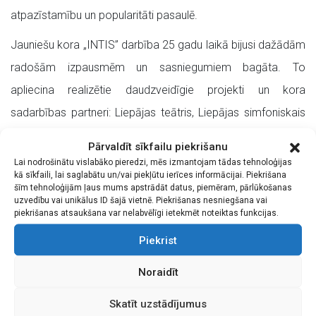
atpazīstamību un popularitāti pasaulē.
Jauniešu kora „INTIS” darbība 25 gadu laikā bijusi dažādām
radošām izpausmēm un sasniegumiem bagāta. To
apliecina realizētie daudzveidīgie projekti un kora
sadarbības partneri: Liepājas teātris, Liepājas simfoniskais
orķestris, Starptautiskais Pianisma zvaigžņu festivāls,
Pārvaldīt sīkfailu piekrišanu
Liepājas Ērģeļmūzikas festivāls. Veiksmīga izveidojusies
Lai nodrošinātu vislabāko pieredzi, mēs izmantojam tādas tehnoloģijas
kā sīkfaili, lai saglabātu un/vai piekļūtu ierīces informācijai. Piekrišana
sadarbība arī ar komponistiem Linas Rimšu, Andri Kontautu,
šīm tehnoloģijām ļaus mums apstrādāt datus, piemēram, pārlūkošanas
uzvedību vai unikālus ID šajā vietnē. Piekrišanas nesniegšana vai
Jāni Lūsēnu un Ēriku Ešenvaldu, diriģentiem Normundu Šnē,
piekrišanas atsaukšana var nelabvēlīgi ietekmēt noteiktas funkcijas.
Māri Kupču, Imantu Resni, Jēkabu Ozoliņu, Andri Jansonu,
Piekrist
Mārtiņu Bergu, solistiem Antru Bigaču un Juri Ādamsonu,
režisoriem Juri Bartkeviču, Valdi Lūriņu, Ivaru Lūsi, Juri
Noraidīt
Rijnieku un horeogrāfiem Tamāru Ēķi un Agri Daņiļēviču.
Skatīt uzstādījumus
Izcīnītas balvas un diplomi Latvijas un starptautiskos kora