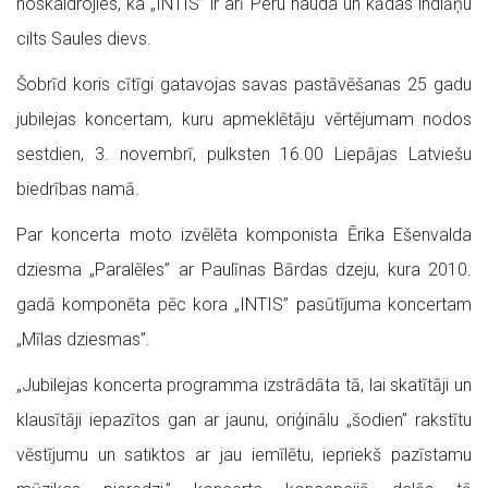
noskaidrojies, ka „INTIS” ir arī Peru nauda un kādas indiāņu
cilts Saules dievs.
Šobrīd koris cītīgi gatavojas savas pastāvēšanas 25 gadu
jubilejas koncertam, kuru apmeklētāju vērtējumam nodos
sestdien, 3. novembrī, pulksten 16.00 Liepājas Latviešu
biedrības namā.
Par koncerta moto izvēlēta komponista Ērika Ešenvalda
dziesma „Paralēles” ar Paulīnas Bārdas dzeju, kura 2010.
gadā komponēta pēc kora „INTIS” pasūtījuma koncertam
„Mīlas dziesmas”.
„Jubilejas koncerta programma izstrādāta tā, lai skatītāji un
klausītāji iepazītos gan ar jaunu, oriģinālu „šodien” rakstītu
vēstījumu un satiktos ar jau iemīlētu, iepriekš pazīstamu