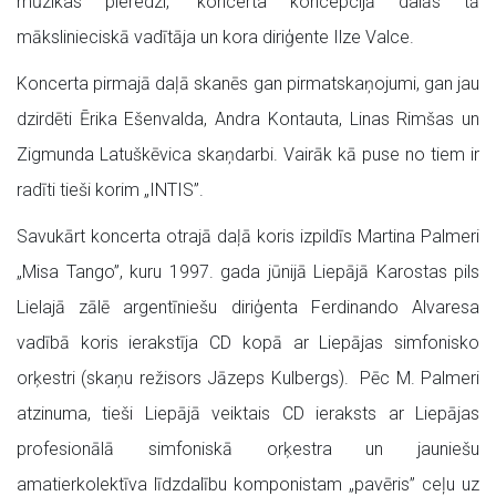
mūzikas pieredzi,” koncerta koncepcijā dalās tā
mākslinieciskā vadītāja un kora diriģente Ilze Valce.
Koncerta pirmajā daļā skanēs gan pirmatskaņojumi, gan jau
dzirdēti Ērika Ešenvalda, Andra Kontauta, Linas Rimšas un
Zigmunda Latuškēvica skaņdarbi. Vairāk kā puse no tiem ir
radīti tieši korim „INTIS”.
Savukārt koncerta otrajā daļā koris izpildīs Martina Palmeri
„Misa Tango”, kuru 1997. gada jūnijā Liepājā Karostas pils
Lielajā zālē argentīniešu diriģenta Ferdinando Alvaresa
vadībā koris ierakstīja CD kopā ar Liepājas simfonisko
orķestri (skaņu režisors Jāzeps Kulbergs). Pēc M. Palmeri
atzinuma, tieši Liepājā veiktais CD ieraksts ar Liepājas
profesionālā simfoniskā orķestra un jauniešu
amatierkolektīva līdzdalību komponistam „pavēris” ceļu uz