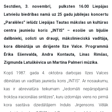
Sestdien, 3. novembrī, pulksten 16.00 Liepājas
Latviešu biedrības namā uz 25 gadu jubilejas koncertu
„Paralēles” ielūdz Liepājas Tautas mākslas un kultūras
centra jauniešu koris „INTIS” – esošie un bijušie
dalībnieki, solisti un draugi, mākslinieciskā vadītāja,
kora dibinātāja un diriģente Ilze Valce. Programmā
Ērika Ešenvalda, Andra Kontauta, Linas Rimšas,
Zigmunda Latuškēvica un Martina Palmeri mūzika.
Kopš 1987. gada 4. oktobra darbojas Ilzes Valces
dibinātais un vadītais jauniešu koris „INTIS”. Ar nosaukumu,
kas ir abreviatūra teikumam „Iedomāti nepārspējamā
trokšņa iracionālas sintēzes”, kuru izdomājis viens no pirmā
kora sastāva dziedātājiem Indulis Jirgensons. Vēlāk