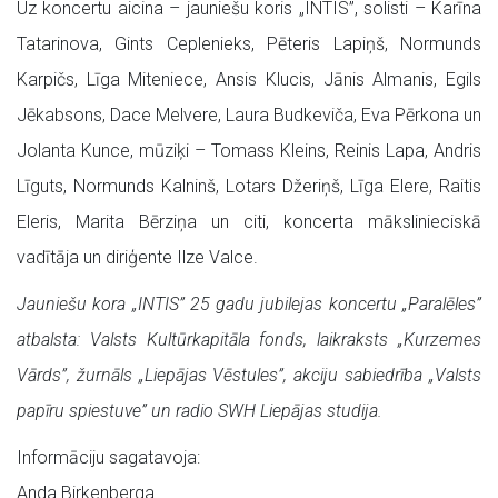
Uz koncertu aicina – jauniešu koris „INTIS”, solisti – Karīna
Tatarinova, Gints Ceplenieks, Pēteris Lapiņš, Normunds
Karpičs, Līga Miteniece, Ansis Klucis, Jānis Almanis, Egils
Jēkabsons, Dace Melvere, Laura Budkeviča, Eva Pērkona un
Jolanta Kunce, mūziķi – Tomass Kleins, Reinis Lapa, Andris
Līguts, Normunds Kalninš, Lotars Džeriņš, Līga Elere, Raitis
Eleris, Marita Bērziņa un citi, koncerta mākslinieciskā
vadītāja un diriģente Ilze Valce.
Jauniešu kora „INTIS” 25 gadu jubilejas koncertu „Paralēles”
atbalsta: Valsts Kultūrkapitāla fonds, laikraksts „Kurzemes
Vārds”, žurnāls „Liepājas Vēstules”, akciju sabiedrība „Valsts
papīru spiestuve” un radio SWH Liepājas studija.
Informāciju sagatavoja:
Anda Birkenberga