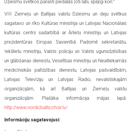
Dziesmu svētkos parasti piedalās ļoti labi, spējīgi kori.”
VIII Ziemeļu un Baltijas valstu Dziesmu un deju svētkus
sagatavo un rīko Kultūras ministrija un Latvijas Nacionālais
kultūras centrs sadarbībā ar Ārlietu ministriju un Latvijas
prezidentūras Eiropas Savienībā Padomē sekretariātu,
Iekšlietu ministriju, Valsts policiju un Valsts ugunsdzēsības
un glābšanas dienestu, Veselības ministriju un Neatliekamās
medicīniskās palīdzības dienestu, Latvijas pašvaldībām,
Latvijas Televīziju un Latvijas Radio, nevalstiskajām
organizācijām, kā arī Baltijas un Ziemeļu valstu
organizācijām. Plašāka informācija mājas lapā:
http://www.nordicbalticchoir.lv/
Informāciju sagatavojusi: