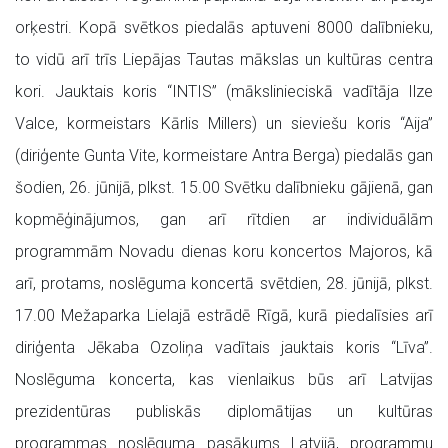
orķestri. Kopā svētkos piedalās aptuveni 8000 dalībnieku,
to vidū arī trīs Liepājas Tautas mākslas un kultūras centra
kori.
Jauktais koris “INTIS” (mākslinieciskā vadītāja Ilze
Valce, kormeistars Kārlis Millers) un sieviešu koris “Aija”
(diriģente Gunta Vite, kormeistare Antra Berga) piedalās gan
šodien, 26. jūnijā, plkst. 15.00 Svētku dalībnieku gājienā, gan
kopmēģinājumos, gan arī rītdien ar individuālām
programmām Novadu dienas koru koncertos Majoros, kā
arī, protams, noslēguma koncertā svētdien, 28. jūnijā, plkst.
17.00 Mežaparka Lielajā estrādē Rīgā, kurā piedalīsies arī
diriģenta Jēkaba Ozoliņa vadītais jauktais koris “Līva”.
Noslēguma koncerta, kas vienlaikus būs arī Latvijas
prezidentūras publiskās diplomātijas un kultūras
programmas noslēguma pasākums Latvijā, programmu