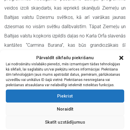
veidos izcili skaņdarbi, kas iepriekš skanējuši Ziemeļu un
Baltijas valstu Dziesmu svētkos, kā arī vairākas jaunas
dziesmas no visām svētku dalībvalstīm. Tāpat Ziemeļu un
Baltijas valstu kopkoris izpildīs daļas no Karla Orfa slavenās
kantātes “Carmina Burana”, kas būs grandiozākais šī
skaņdarba atskaņojums pasaulē.
Pārvaldīt sīkfailu piekrišanu
Lai nodrošinātu vislabāko pieredzi, mēs izmantojam tādas tehnoloģijas
Dalība šajos Dziesmu svētkos koru vadītājiem un
kā sīkfaili, lai saglabātu un/vai piekļūtu ierīces informācijai. Piekrišana
šīm tehnoloģijām ļaus mums apstrādāt datus, piemēram, pārlūkošanas
dalībniekiem prasījusi nopietnu mācību procesu, kas reizē ir
uzvedību vai unikālus ID šajā vietnē. Piekrišanas nesniegšana vai
gan izaicinājums, gan izaugsmes iespēja. Diriģenta Jēkaba
piekrišanas atsaukšana var nelabvēlīgi ietekmēt noteiktas funkcijas.
Ozoliņa vadītais jauktais koris “Līva” kopš 1995. gada, kad
Piekrist
dibināta Ziemeļu un Baltijas valstu Dziesmu svētku tradīcija,
Noraidīt
piedalījies ne visos Dziesmu svētkos, bet lielākajā daļā šo
Skatīt uzstādījumus
svētku koncertos, tostarp Latvijā, Lietuvā, Gotlandē un