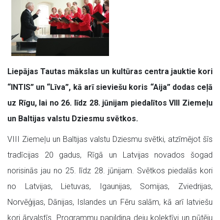
Liepājas Tautas mākslas un kultūras centra jauktie kori
“INTIS” un “Līva”, kā arī sieviešu koris “Aija” dodas ceļā
uz Rīgu, lai no 26. līdz 28. jūnijam piedalītos VIII Ziemeļu
un Baltijas valstu Dziesmu svētkos.
VIII Ziemeļu un Baltijas valstu Dziesmu svētki, atzīmējot šīs
tradīcijas 20 gadus, Rīgā un Latvijas novados šogad
norisinās jau no 25. līdz 28. jūnijam. Svētkos piedalās kori
no Latvijas, Lietuvas, Igaunijas, Somijas, Zviedrijas,
Norvēģijas, Dānijas, Islandes un Fēru salām, kā arī latviešu
kori ārvalstīs. Programmu papildina deju kolektīvi un pūtēju