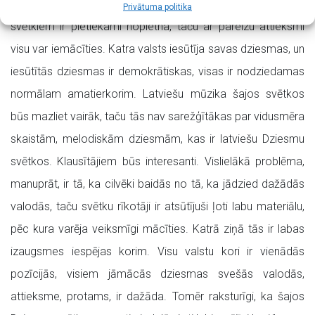
citviet. Diriģents atzīst, ka “gatavošanās šiem Dziesmu
Privātuma politika
svētkiem ir pietiekami nopietna, taču ar pareizu attieksmi
visu var iemācīties. Katra valsts iesūtīja savas dziesmas, un
iesūtītās dziesmas ir demokrātiskas, visas ir nodziedamas
normālam amatierkorim. Latviešu mūzika šajos svētkos
būs mazliet vairāk, taču tās nav sarežģītākas par vidusmēra
skaistām, melodiskām dziesmām, kas ir latviešu Dziesmu
svētkos. Klausītājiem būs interesanti. Vislielākā problēma,
manuprāt, ir tā, ka cilvēki baidās no tā, ka jādzied dažādās
valodās, taču svētku rīkotāji ir atsūtījuši ļoti labu materiālu,
pēc kura varēja veiksmīgi mācīties. Katrā ziņā tās ir labas
izaugsmes iespējas korim. Visu valstu kori ir vienādās
pozīcijās, visiem jāmācās dziesmas svešās valodās,
attieksme, protams, ir dažāda. Tomēr raksturīgi, ka šajos