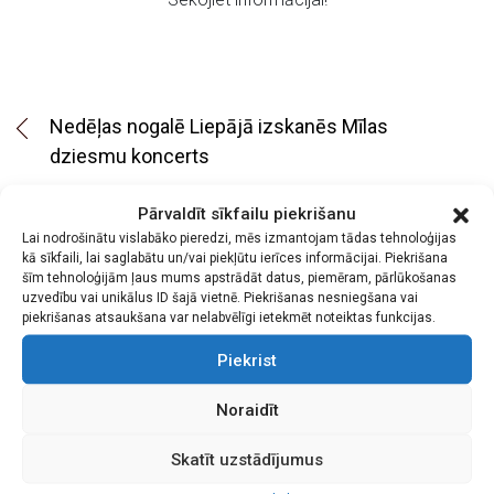
Nedēļas nogalē Liepājā izskanēs Mīlas
dziesmu koncerts
Aicinām uz tautas deju kolektīvu labdarības
Pārvaldīt sīkfailu piekrišanu
koncertu “Sadancojam Liepājā”
Lai nodrošinātu vislabāko pieredzi, mēs izmantojam tādas tehnoloģijas
kā sīkfaili, lai saglabātu un/vai piekļūtu ierīces informācijai. Piekrišana
šīm tehnoloģijām ļaus mums apstrādāt datus, piemēram, pārlūkošanas
uzvedību vai unikālus ID šajā vietnē. Piekrišanas nesniegšana vai
piekrišanas atsaukšana var nelabvēlīgi ietekmēt noteiktas funkcijas.
Piekrist
Noraidīt
Skatīt uzstādījumus