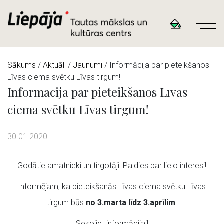
Sākums
/
Aktuāli
/
Jaunumi
/ Informācija par pieteikšanos
Līvas ciema svētku Līvas tirgum!
Informācija par pieteikšanos Līvas
ciema svētku Līvas tirgum!
30.01.2020
Godātie amatnieki un tirgotāji! Paldies par lielo interesi!
Informējam, ka pieteikšanās Līvas ciema svētku Līvas
tirgum būs
no 3.marta līdz 3.aprīlim
.
Sekojiet informācijai!