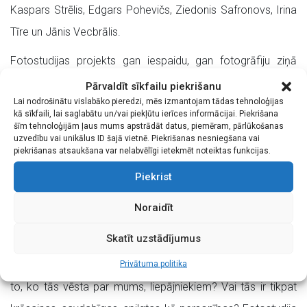
Kaspars Strēlis, Edgars Pohevičs, Ziedonis Safronovs, Irina
Tīre un Jānis Vecbrālis.
Fotostudijas projekts gan iespaidu, gan fotogrāfiju ziņā
īstenojies kā apjomīgs pētījums. Fotogrāfijās fiksēta ne
Pārvaldīt sīkfailu piekrišanu
Lai nodrošinātu vislabāko pieredzi, mēs izmantojam tādas tehnoloģijas
tikai iela, bet arī tajos satiktie cilvēki, ēkas, detaļas, viss
kā sīkfaili, lai saglabātu un/vai piekļūtu ierīces informācijai. Piekrišana
īpašai un savdabīgais. Rezultātā iegūts milzīgs foto arhīvs.
šīm tehnoloģijām ļaus mums apstrādāt datus, piemēram, pārlūkošanas
uzvedību vai unikālus ID šajā vietnē. Piekrišanas nesniegšana vai
Vispirms no vairāk kā 2000 bildēm tika izvēlētas 675, bet
piekrišanas atsaukšana var nelabvēlīgi ietekmēt noteiktas funkcijas.
tad, lai nonāktu pie rezultāta, izstādei, tika pieaicināti
Piekrist
eksperti – Gunārs Kopštāls, Pēteris Jaunzems, Varis Sants
Noraidīt
un Aldis Kļaviņš, kuri izvērtēja fotogrāfu darbu un izvēlējās
150 bildes – katrai Latvijas vietai 10 fotogrāfijas.
Skatīt uzstādījumus
Vai Liepājas ielās ir Liepājas sajūta un vai varam spriest par
Privātuma politika
to, ko tās vēsta par mums, liepājniekiem? Vai tās ir tikpat