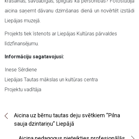
krāsainas, savdabīgas, spilgtas kā personības? Fotostudija
aicina saņemt dāvanu dzimšanas dienā un novērtēt izstādi
Liepājas muzejā.
Projekts tiek īstenots ar Liepājas Kultūras pārvaldes
līdzfinansējumu.
Informāciju sagatavojusi:
Inese Sērdiene
Liepājas Tautas mākslas un kultūras centra
Projektu vadītāja
Aicina uz bērnu tautas deju svētkiem “Pilna
sauja dzintariņu” Liepājā
Aicina pedagogus pieteikties profesionālās