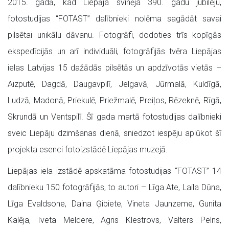
2015. gadā, kad Liepāja svinēja 390. gadu jubileju,
fotostudijas “FOTAST” dalībnieki nolēma sagādāt savai
pilsētai unikālu dāvanu. Fotogrāfi, dodoties trīs kopīgās
ekspedīcijās un arī individuāli, fotogrāfijās tvēra Liepājas
ielas Latvijas 15 dažādās pilsētās un apdzīvotās vietās –
Aizputē, Dagdā, Daugavpilī, Jelgavā, Jūrmalā, Kuldīgā,
Ludzā, Madonā, Priekulē, Priežmalē, Preiļos, Rēzeknē, Rīgā,
Skrundā un Ventspilī. Šī gada martā fotostudijas dalībnieki
sveic Liepāju dzimšanas dienā, sniedzot iespēju aplūkot šī
projekta esenci fotoizstādē Liepājas muzejā.
Liepājas iela izstādē apskatāma fotostudijas “FOTAST” 14
dalībnieku 150 fotogrāfijās, to autori – Līga Ate, Laila Dūna,
Līga Evaldsone, Daina Ģibiete, Vineta Jaunzeme, Gunita
Kalēja, Iveta Meldere, Agris Klestrovs, Valters Pelns,