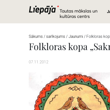
J
Sākums
/
sarīkojums
/
Jaunumi
/ Folkloras kop
Folkloras kopa „Sakn
07.11.2012