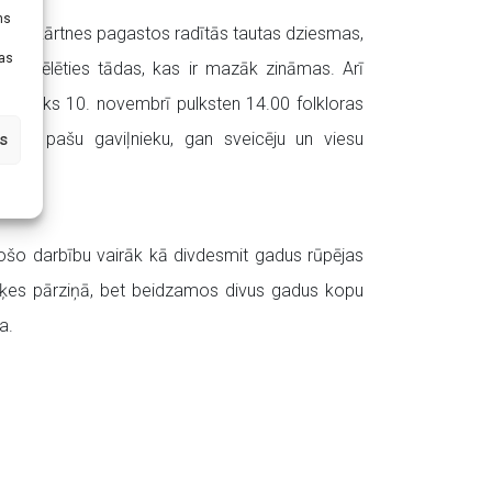
ms
s apkārtnes pagastos radītās tautas dziesmas,
tas
s izvēlēties tādas, kas ir mazāk zināmas. Arī
s notiks 10. novembrī pulksten 14.00 folkloras
 gan pašu gaviļnieku, gan sveicēju un viesu
s
ošo darbību vairāk kā divdesmit gadus rūpējas
tiķes pārziņā, bet beidzamos divus gadus kopu
a.