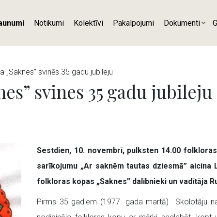
aunumi
Notikumi
Kolektīvi
Pakalpojumi
Dokumenti
G
a „Saknes” svinēs 35 gadu jubileju
es” svinēs 35 gadu jubileju
Sestdien, 10. novembrī, pulksten 14.00 folklora
sarīkojumu „Ar saknēm tautas dziesmā” aicina L
folkloras kopas „Saknes” dalībnieki un vadītāja R
Pirms 35 gadiem (1977. gada martā) Skolotāju na