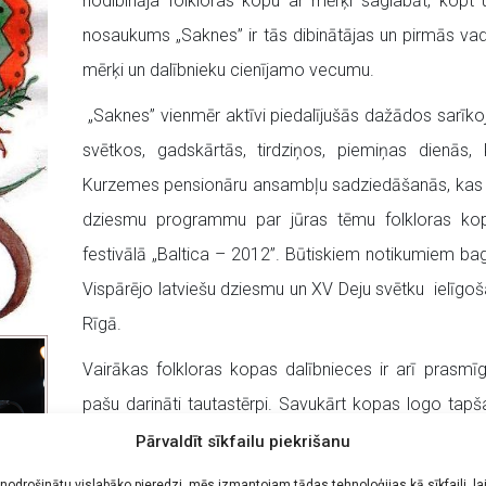
nodibināja folkloras kopu ar mērķi saglabāt, kopt
nosaukums „Saknes” ir tās dibinātājas un pirmās va
mērķi un dalībnieku cienījamo vecumu.
„Saknes” vienmēr aktīvi piedalījušās dažādos sarīkoj
svētkos, gadskārtās, tirdziņos, piemiņas dienās,
Kurzemes pensionāru ansambļu sadziedāšanās, kas kat
dziesmu programmu par jūras tēmu folkloras kopa
festivālā „Baltica – 2012”. Būtiskiem notikumiem b
Vispārējo latviešu dziesmu un XV Deju svētku ielīgoš
Rīgā.
Vairākas folkloras kopas dalībnieces ir arī prasmī
pašu darināti tautastērpi. Savukārt kopas logo tapšan
Atiķei. Idejas pamatā ir tautas sadziedāšanās pie lat
Pārvaldīt sīkfailu piekrišanu
labklājības vairošanu, neaizmirstot tās saknes, kas t
 nodrošinātu vislabāko pieredzi, mēs izmantojam tādas tehnoloģijas kā sīkfaili, la