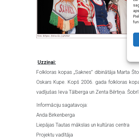
sag
aps
Pie
fun
Uzziņai:
Folkloras kopas „Saknes” dibinātāja Marta Št
Oskars Kupe. Kopš 2006. gada folkloras kopas
vadījušas Ieva Tālberga un Zenta Bērtiņa. Šobr
Informāciju sagatavoja:
Anda Birkenberga
Liepājas Tautas mākslas un kultūras centra
Projektu vadītāja