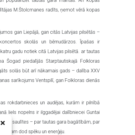
 un popularizēt tautas gara mantas. Arī kopas
dītājas M.Štolcmanes radīts, ņemot vērā kopas
umos gan Liepājā, gan citās Latvijas pilsētās –
 koncertos skolās un bērnudārzos. Īpašas ir
ru gadu notiek citā Latvijas pilsētā. ar tautas
 Šogad piedalījās Starptautiskajā Folkloras
agāts solās būt arī nākamais gads – dalība XXV
anas sarīkojums Ventspilī, gan Folkloras dienās
gas rokdarbnieces un audējas, kurām ir pilnībā
ā liels nopelns ir ilggadējai dalībniecei Guntai
viskās saulītes – par tautas gara bagātībām, par
am visam dod spēku un enerģiju.
i