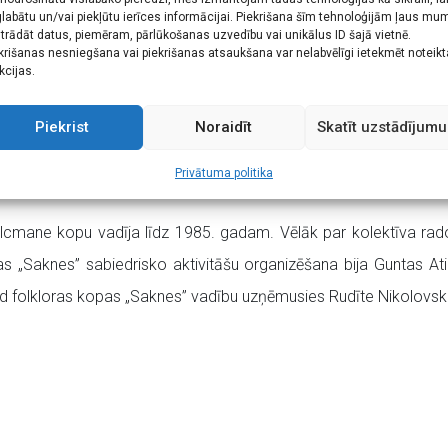
labātu un/vai piekļūtu ierīces informācijai. Piekrišana šīm tehnoloģijām ļaus mu
Jau no pašiem pirmsākumiem „Saknes” dzied Liepāja
trādāt datus, piemēram, pārlūkošanas uzvedību vai unikālus ID šajā vietnē.
krišanas nesniegšana vai piekrišanas atsaukšana var nelabvēlīgi ietekmēt noteik
izņemot Nīcas, Bārtas un Otaņķu, vienmēr cenšotie
kcijas.
jubilejas sarīkojumā „Ar saknēm tautas dziesmā”, ka
centrā „Namīns”, tiks skandētas tautas dziesmas
Piekrist
Noraidīt
Skatīt uzstādījumu
izpildījumā.
Privātuma politika
olcmane kopu vadīja līdz 1985. gadam. Vēlāk par kolektīva rad
 „Saknes” sabiedrisko aktivitāšu organizēšana bija Guntas A
īd folkloras kopas „Saknes” vadību uzņēmusies Rudīte Nikolovsk