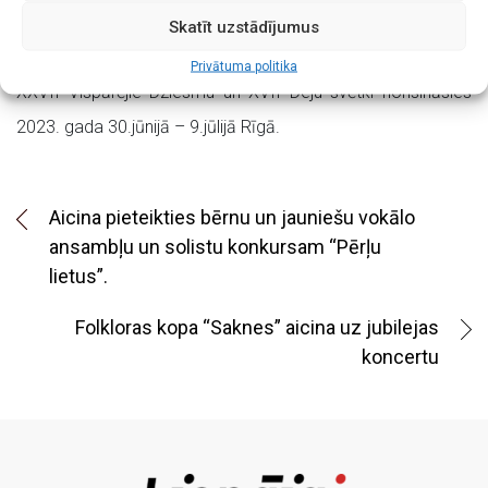
kā arī III pakāpes kolektīvi pēc mākslinieciskā vadītāja
Skatīt uzstādījumus
ieskatiem.
Privātuma politika
XXVII Vispārējie Dziesmu un XVII Deju svētki norisināsies
2023. gada 30.jūnijā – 9.jūlijā Rīgā.
Aicina pieteikties bērnu un jauniešu vokālo
ansambļu un solistu konkursam “Pērļu
lietus”.
Folkloras kopa “Saknes” aicina uz jubilejas
koncertu