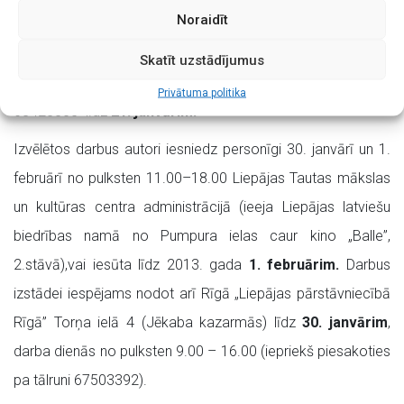
pilnveidojusi patstāvīgi.
Noraidīt
Savu dalību var pieteikt, iesūtot anketu elektroniski uz e-
Skatīt uzstādījumus
pastu
eva_klava@inbox.lv
vai nosūtot to pa faksu
Privātuma politika
63423505 līdz
21. janvārim.
Izvēlētos darbus autori iesniedz personīgi 30. janvārī un 1.
februārī no pulksten 11.00–18.00 Liepājas Tautas mākslas
un kultūras centra administrācijā (ieeja Liepājas latviešu
biedrības namā no Pumpura ielas caur kino „Balle”,
2.stāvā),vai iesūta līdz 2013. gada
1. februārim.
Darbus
izstādei iespējams nodot arī Rīgā „Liepājas pārstāvniecībā
Rīgā” Torņa ielā 4 (Jēkaba kazarmās) līdz
30. janvārim
,
darba dienās no pulksten 9.00 – 16.00 (iepriekš piesakoties
pa tālruni 67503392).