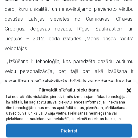
darbi, kuru unikalitāti un nenovērtējamo pievienoto vērtību
devušas Latvijas sievietes no Carnikavas, Cīravas,
Grobiņas, Jelgavas novada, Rīgas, Saulkrastiem un
Liepājas – 2012. gada izstādes „Manis pašas radīts”
veidotājas.
„Izšūšana ir tehnoloģija, kas paredzēta dažādu audumu
veidu personalizācijai, bet, tajā pat laikā izšūšana ir
aizrautīga un arī relaksējoša brīvā laika nodarbe, kas ļauj
Pārvaldīt sīkfailu piekrišanu
aizmirst ikdienas steigu un radīt šedevrus,” apgalvo izstādes
Lai nodrošinātu vislabāko pieredzi, mēs izmantojam tādas tehnoloģijas
rīkotāji.
kā sīkfaili, lai saglabātu un/vai piekļūtu ierīces informācijai. Piekrišana
šīm tehnoloģijām ļaus mums apstrādāt datus, piemēram, pārlūkošanas
Izstādē aicinām piedalīties ikvienu Latvijā dzīvojošu
uzvedību vai unikālus ID šajā vietnē. Piekrišanas nesniegšana vai
piekrišanas atsaukšana var nelabvēlīgi ietekmēt noteiktas funkcijas.
personu, kuras hobijs ir izšūšana (jebkādā tehnikā) un kura
Piekrist
nav apmeklējusi hobiju kursus, bet šīs prasmes apguvusi un