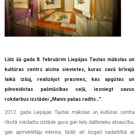
Līdz šā gada 8. februārim Liepājas Tautas mākslas un
kultūras centrs aicina sievietes, kuras savā brīvajā
laikā izšuj, realizējot prasmes, kas apgūtas un
pilnveidotas pašmācības ceļā, iesniegt savus
rokdarbus izstādei „Manis pašas radīts…”.
2012. gada Liepājas Tautas mākslas un kultūras centra
rīkotā rokdarbu izstāde guva gan lielu dalībnieku atsaucību,
gan apmeklētāju interesi, tādēļ arī šogad sadarbībā ar