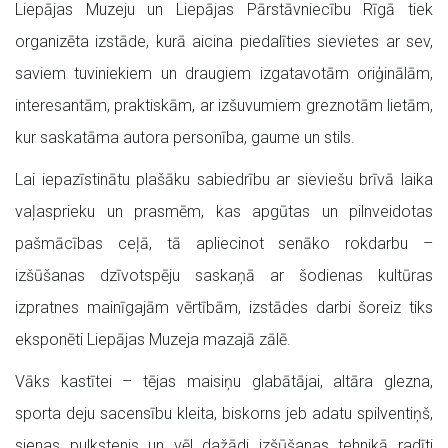
Liepājas Muzeju un Liepājas Pārstāvniecību Rīgā tiek
organizēta izstāde, kurā aicina piedalīties sievietes ar sev,
saviem tuviniekiem un draugiem izgatavotām oriģinālām,
interesantām, praktiskām, ar izšuvumiem greznotām lietām,
kur saskatāma autora personība, gaume un stils.
Lai iepazīstinātu plašāku sabiedrību ar sieviešu brīvā laika
vaļasprieku un prasmēm, kas apgūtas un pilnveidotas
pašmācības ceļā, tā apliecinot senāko rokdarbu –
izšūšanas dzīvotspēju saskaņā ar šodienas kultūras
izpratnes mainīgajām vērtībām, izstādes darbi šoreiz tiks
eksponēti Liepājas Muzeja mazajā zālē.
Vāks kastītei – tējas maisiņu glabātājai, altāra glezna,
sporta deju sacensību kleita, biskorns jeb adatu spilventiņš,
sienas pulkstenis un vēl dažādi izšūšanas tehnikā radīti