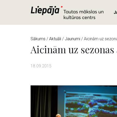
J
Sākums
/
Aktuāli
/
Jaunumi
/ Aicinām uz sezon
Aicinām uz sezonas 
18.09.2015