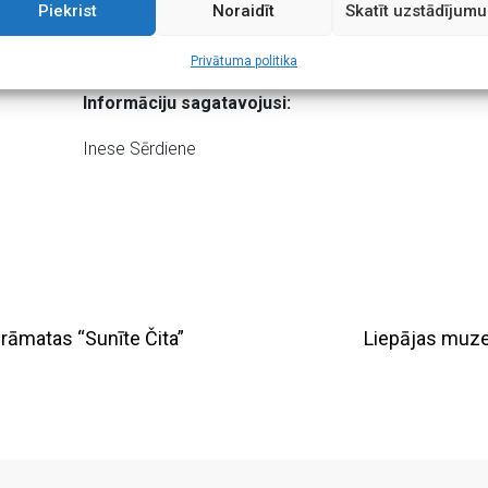
Piekrist
Noraidīt
Skatīt uzstādījumu
Latvijā un ārvalstīs, septembrī Liepājas kultūras ce
jauno sezonu – veidotu kopīgu foto un svinētu atkal 
Privātuma politika
Informāciju sagatavojusi:
Inese Sērdiene
rāmatas “Sunīte Čita”
Liepājas muzej