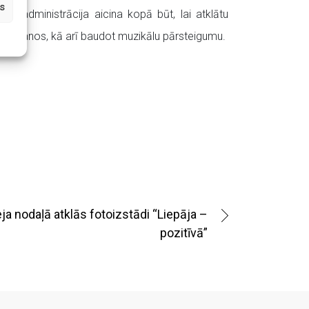
s
ntra administrācija aicina kopā būt, lai atklātu
satikšanos, kā arī baudot muzikālu pārsteigumu.
a nodaļā atklās fotoizstādi “Liepāja –
pozitīvā”