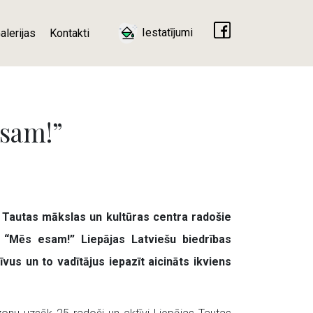
Iestatījumi
alerijas
Kontakti
esam!”
s Tautas mākslas un kultūras centra radošie
s “Mēs esam!” Liepājas Latviešu biedrības
vus un to vadītājus iepazīt aicināts ikviens