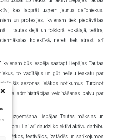
onu uzsāk 25 radoši un aktīvi Liepājas Tautas
tīvi, kas labprāt uzņem jaunus dalībniekus.
iem un profesijas, ikvienam tiek piedāvātas
ā – tautas dejā un folklorā, vokālajā, teātra,
iermākslas kolektīvā, nereti tiek atrasti arī
 ikvienam būs iespēja sastapt Liepājas Tautas
iekus, to vadītājus un gūt nelielu ieskatu par
zināt šīs sezonas lielākos notikumus. Turpinot
 centra administrācijas veicināšanas balvu par
em.
i
ms
nās un uzņemšana Liepājas Tautas mākslas un
tas
 sezonu. Lai arī daudzi kolektīvi aktīvu darbību
os svētkos, festivālos, izstādēs un sarīkojumos