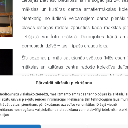
Liepājas Latviešu biedrības namā šogad jau 24. sez
mākslas un kultūras centra amatiermākslas kolek
Neatkarīgi no ikdienā veicamajiem darba pienākum
plašas iespējas radoši izpausties kādā mākslas jom
lietišķajā vai foto mākslā. Darbojoties kādā amat
domubiedri dzīvē – tas ir īpašs draugu loks.
Šīs sezonas pirmās satikšanās svētkos “Mēs esam!”
mākslas un kultūras centra radošo kolektīvu dalībn
pagājušajā sezonā paveikto un sasniegto, kā arī uz
Pārvaldīt sīkfailu piekrišanu
tradīciju, kāds no kolektīviem saņems arī kultūras
aizvadītās sezonas veikumu un īpašiem sasniegumi
 nodrošinātu vislabāko pieredzi, mēs izmantojam tādas tehnoloģijas kā sīkfaili, la
labātu un/vai piekļūtu ierīces informācijai. Piekrišana šīm tehnoloģijām ļaus mu
trādāt datus, piemēram, pārlūkošanas uzvedību vai unikālus ID šajā vietnē.
Joprojām aktīvi norit jauno dalībnieku pieteikša
krišanas nesniegšana vai piekrišanas atsaukšana var nelabvēlīgi ietekmēt noteik
kcijas.
kultūras centra kolektīvos, uzsākot jauno 2015./2016.
turpinājuši visas vasaras garumā, piedaloties dažād