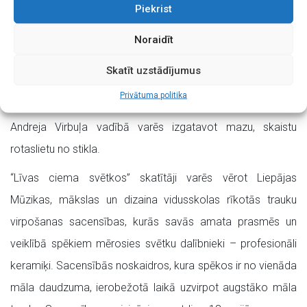
Piekrist
senos darbarīkus, uzzināt to pielietojumu un apskatīties kā
tie darbojas praksē.
Noraidīt
“Spēļu sētas” radošajā zonā varēs piedalīties akmens
Skatīt uzstādījumus
apgleznošanas darbnīcā, kurā būs iespēja izveidot suvenīru
Privātuma politika
atmiņai no svētkiem, bet stikla pūšanas darbnīcā meistara
Andreja Virbuļa vadībā varēs izgatavot mazu, skaistu
rotaslietu no stikla.
“Līvas ciema svētkos” skatītāji varēs vērot Liepājas
Mūzikas, mākslas un dizaina vidusskolas rīkotās trauku
virpošanas sacensības, kurās savās amata prasmēs un
veiklībā spēkiem mērosies svētku dalībnieki – profesionāli
keramiķi. Sacensībās noskaidros, kura spēkos ir no vienāda
māla daudzuma, ierobežotā laikā uzvirpot augstāko māla