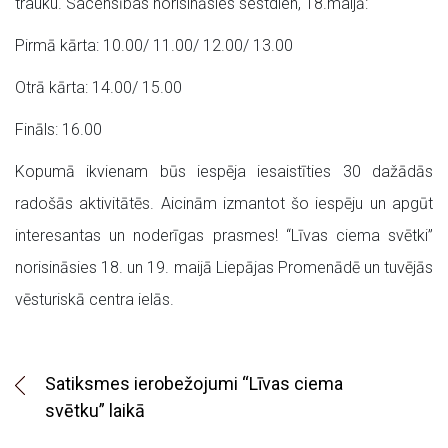
trauku. Sacensības norisināsies sestdien, 18.maijā:
Pirmā kārta: 10.00/ 11.00/ 12.00/ 13.00
Otrā kārta: 14.00/ 15.00
Fināls: 16.00
Kopumā ikvienam būs iespēja iesaistīties 30 dažādās
radošās aktivitātēs. Aicinām izmantot šo iespēju un apgūt
interesantas un noderīgas prasmes! “Līvas ciema svētki”
norisināsies 18. un 19. maijā Liepājas Promenādē un tuvējās
vēsturiskā centra ielās.
Satiksmes ierobežojumi “Līvas ciema
svētku” laikā