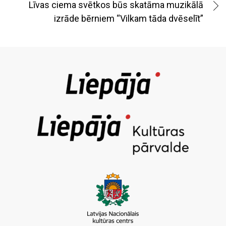
Līvas ciema svētkos būs skatāma muzikālā
izrāde bērniem “Vilkam tāda dvēselīt”