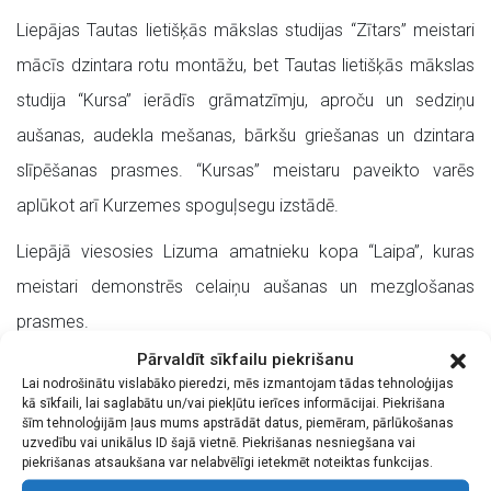
Liepājas Tautas lietišķās mākslas studijas “Zītars” meistari
mācīs dzintara rotu montāžu, bet Tautas lietišķās mākslas
studija “Kursa” ierādīs grāmatzīmju, aproču un sedziņu
aušanas, audekla mešanas, bārkšu griešanas un dzintara
slīpēšanas prasmes. “Kursas” meistaru paveikto varēs
aplūkot arī Kurzemes spoguļsegu izstādē.
Liepājā viesosies Lizuma amatnieku kopa “Laipa”, kuras
meistari demonstrēs celaiņu aušanas un mezglošanas
prasmes.
Pārvaldīt sīkfailu piekrišanu
Biedrība “Liepājas optimistu pulks” “Līvas ciema svētku”
Lai nodrošinātu vislabāko pieredzi, mēs izmantojam tādas tehnoloģijas
apmeklētājus iepazīstinās ar senajām lauku sētas amata
kā sīkfaili, lai saglabātu un/vai piekļūtu ierīces informācijai. Piekrišana
šīm tehnoloģijām ļaus mums apstrādāt datus, piemēram, pārlūkošanas
prasmēm – veļas rullēšanu, malkas zāģēšanu, aušanu,
uzvedību vai unikālus ID šajā vietnē. Piekrišanas nesniegšana vai
piekrišanas atsaukšana var nelabvēlīgi ietekmēt noteiktas funkcijas.
pīšanu, šūšanu. Svētku sadaļā “Lauku sēta” varēs aplūkot