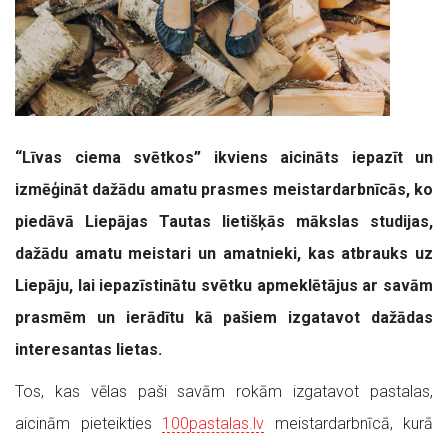
“Līvas ciema svētkos” ikviens aicināts iepazīt un
izmēģināt dažādu amatu prasmes meistardarbnīcās, ko
piedāvā Liepājas Tautas lietišķās mākslas studijas,
dažādu amatu meistari un amatnieki, kas atbrauks uz
Liepāju, lai iepazīstinātu svētku apmeklētājus ar savām
prasmēm un ierādītu kā pašiem izgatavot dažādas
interesantas lietas.
Tos, kas vēlas paši savām rokām izgatavot pastalas,
aicinām pieteikties
100pastalas.lv
meistardarbnīcā, kurā