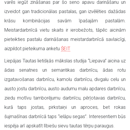
varēs iegūt zināšanas par šo seno apavu darināšanu un
izveidot gan tradicionālas pastalas, gan izvēlēties dažādas
krāsu kombinācijas savām īpašajām pastalām.
Meistardarbnīcā vietu skaits ir ierobežots, tāpēc aicinām
pieteikties pastalu darināšanas meistardarbnīcā savlaicīgi,
aizpildot pieteikuma anketu
ŠEIT
Liepājas Tautas lietišķās mākslas studija “Liepava” aicina uz
ādas senatnes un semantikas darbnīcu, ādas rotu
izgatavošanas darbnīcu, kamolu darbnīcu, divgalu celu un
austo jostu darbnīcu, austo audumu malu apdares darbnīcu,
ziedu motīvu tamborējumu darbnīcu, pērļotavas darbnīcu,
kurā taps jostas, pirkstaiņi un aproces, bet rokas
šujmašīnas darbnīcā taps “ielāpu segas”. Interesentiem būs
iespēja arī apskatīt lībiešu sievu tautas tērpu paraugus.