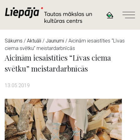
Sākums
/
Aktuāli
/
Jaunumi
/ Aicinām iesaistīties “Līvas
ciema svētku” meistardarbnīcās
Aicinām iesaistīties “Līvas ciema
svētku” meistardarbnīcās
13.05.2019