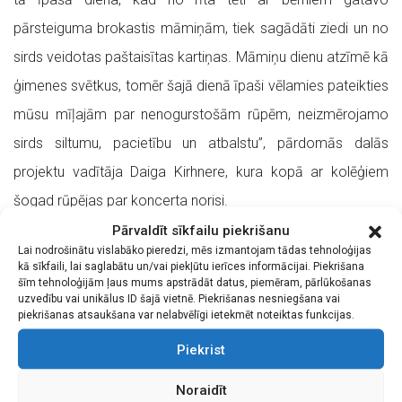
pārsteiguma brokastis māmiņām, tiek sagādāti ziedi un no
sirds veidotas paštaisītas kartiņas. Māmiņu dienu atzīmē kā
ģimenes svētkus, tomēr šajā dienā īpaši vēlamies pateikties
mūsu mīļajām par nenogurstošām rūpēm, neizmērojamo
sirds siltumu, pacietību un atbalstu”, pārdomās dalās
projektu vadītāja Daiga Kirhnere, kura kopā ar kolēģiem
šogad rūpējas par koncerta norisi.
Pārvaldīt sīkfailu piekrišanu
“Dvēseles dziesma”, “Ķiršu lietus”, “Lūgums” – tie ir tikai daži
Lai nodrošinātu vislabāko pieredzi, mēs izmantojam tādas tehnoloģijas
no skaņdarbiem, kas būs dzirdami koncertā. Plaukstošā
kā sīkfaili, lai saglabātu un/vai piekļūtu ierīces informācijai. Piekrišana
šīm tehnoloģijām ļaus mums apstrādāt datus, piemēram, pārlūkošanas
pavasara pēcpusdienā ikvienam būs iespēja ļauties
uzvedību vai unikālus ID šajā vietnē. Piekrišanas nesniegšana vai
piekrišanas atsaukšana var nelabvēlīgi ietekmēt noteiktas funkcijas.
mīlestības garšai mūzikā, palutinot dvēseli ar skaistām
Piekrist
melodijām, ko izpildīs apburošās balss īpašniece Rūta
Dūduma-Ķirse kopā ar pavadošo mūziķu grupu – Jānis
Noraidīt