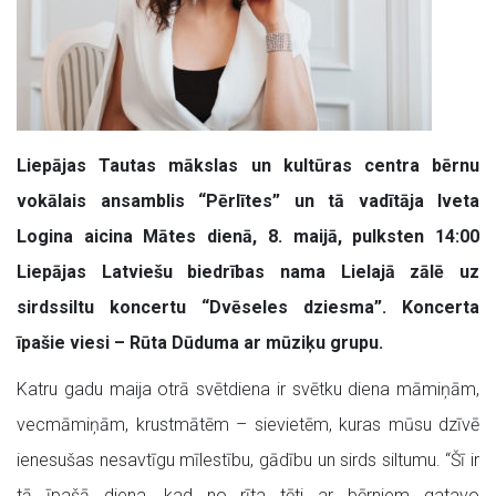
Liepājas Tautas mākslas un kultūras centra bērnu
vokālais ansamblis “Pērlītes” un tā vadītāja Iveta
Logina aicina Mātes dienā, 8. maijā, pulksten 14:00
Liepājas Latviešu biedrības nama Lielajā zālē uz
sirdssiltu koncertu “Dvēseles dziesma”. Koncerta
īpašie viesi – Rūta Dūduma ar mūziķu grupu.
Katru gadu maija otrā svētdiena ir svētku diena māmiņām,
vecmāmiņām, krustmātēm – sievietēm, kuras mūsu dzīvē
ienesušas nesavtīgu mīlestību, gādību un sirds siltumu. “Šī ir
tā īpašā diena, kad no rīta tēti ar bērniem gatavo