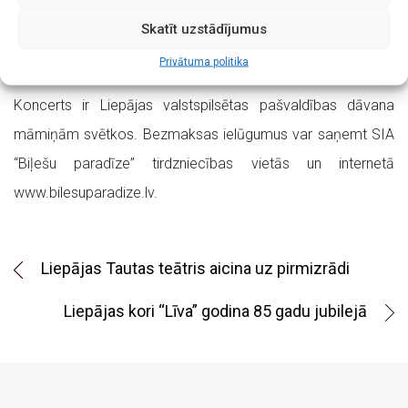
Ķirsis (taustiņinstrumenti), savukārt Toms Poišs
Skatīt uzstādījumus
(kontrabass) un Krišjānis Bremšs (sitaminstrumenti), kuriem
Privātuma politika
pievienosies bērnu vokālā ansambļa “Pērlītes” dziedātāji.
Koncerts ir Liepājas valstspilsētas pašvaldības dāvana
māmiņām svētkos. Bezmaksas ielūgumus var saņemt SIA
“Biļešu paradīze” tirdzniecības vietās un internetā
www.bilesuparadize.lv.
Liepājas Tautas teātris aicina uz pirmizrādi
Liepājas kori “Līva” godina 85 gadu jubilejā