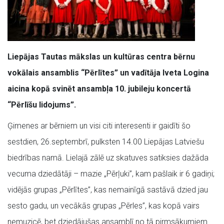
Liepājas Tautas mākslas un kultūras centra bērnu
vokālais ansamblis “Pērlītes” un vadītāja Iveta Logina
aicina kopā svinēt ansambļa 10. jubileju koncertā
“Pērlīšu lidojums”.
Ģimenes ar bērniem un visi citi interesenti ir gaidīti šo
sestdien, 26.septembrī, pulksten 14.00 Liepājas Latviešu
biedrības namā. Lielajā zālē uz skatuves satiksies dažāda
vecuma dziedātāji – mazie „Pērļuki”, kam pašlaik ir 6 gadiņi;
vidējās grupas „Pērlītes”, kas nemainīgā sastāvā dzied jau
sesto gadu, un vecākās grupas „Pērles”, kas kopā vairs
nemuzicē, bet dziedājušas ansamblī no tā pirmsākumiem.