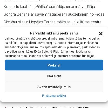
Koncertu kuplinās „Pērlīšu” dibinātāja un pirmā vadītāja
Sondra Beitāne ar saviem tagadējiem audzēkņiem no Rīgas
Skolēnu pils un Liepājas Tautas mākslas un kultūras centra
vokālais ansamblis „Šokolāde” Daigas Ozolas vadībā.
Pārvaldīt sīkfailu piekrišanu
Koncerta mākslinieciskā vadītāja – Iveta Logina.
Lai nodrošinātu vislabāko pieredzi, mēs izmantojam tādas tehnoloģijas
kā sīkfaili, lai saglabātu un/vai piekļūtu ierīces informācijai. Piekrišana
Ieeja jubilejas koncertā ir bez maksas. Lūdzam ņemt vērā,
šīm tehnoloģijām ļaus mums apstrādāt datus, piemēram, pārlūkošanas
uzvedību vai unikālus ID šajā vietnē. Piekrišanas nesniegšana vai
ka katram apmeklētājam, saskaņā ar spēkā esošajiem
piekrišanas atsaukšana var nelabvēlīgi ietekmēt noteiktas funkcijas.
noteikumiem, jābūt personalizētai ieejas biļetei. Bezmaksas
Piekrist
biļetes var saņemt SIA “Biļešu paradīze” kasēs un internetā
Noraidīt
www.bilesuparadize.lv.
Skatīt uzstādījumus
Privātuma politika