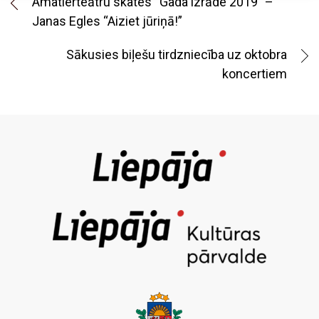
Amatierteātru skates “Gada izrāde 2019” –
Janas Egles “Aiziet jūriņā!”
Sākusies biļešu tirdzniecība uz oktobra
koncertiem