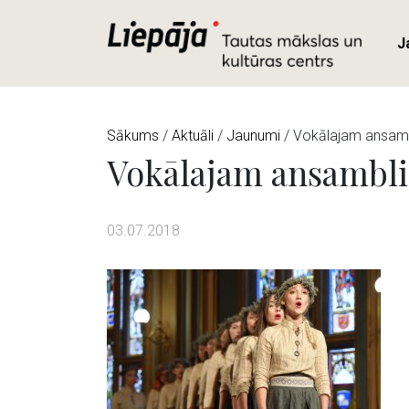
J
Sākums
/
Aktuāli
/
Jaunumi
/ Vokālajam ansambl
Vokālajam ansamblim
03.07.2018