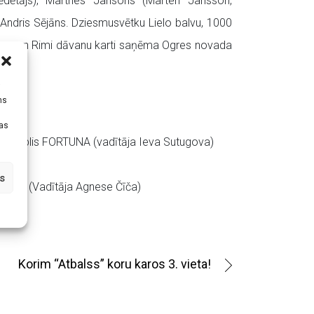
sēdētājs), Martnes Jansons (Mårten Jansson,
Andris Sējāns. Dziesmusvētku Lielo balvu, 1000
rozu un Rimi dāvanu karti saņēma Ogres novada
i
ms
tas
ais ansamblis FORTUNA (vadītāja Ieva Sutugova)
s
ELES
(Vadītāja Agnese Čīča)
Korim “Atbalss” koru karos 3. vieta!