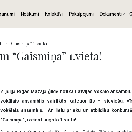
aunumi
Notikumi
Kolektīvi
Pakalpojumi
Dokumenti
G
im “Gaismiņa” 1.vieta!
 “Gaismiņa” 1.vieta!
2. jūlijā Rīgas Mazajā ģildē notika Latvijas vokālo ansambļ
vokālais ansamblis vairākās kategorijās – sieviešu, vīr
vokālais ansambis. Ar lielu prieku un atbildību konkursā
“Gaismiņa”, izcīnot augsto 1.vietu!