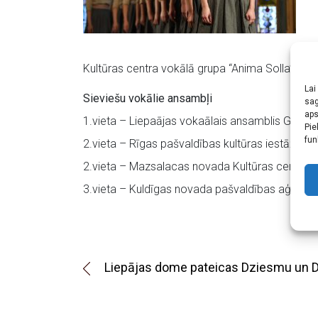
Kultūras centra vokālā grupa “Anima Solla”.
Lai
Sieviešu vokālie ansambļi
sag
aps
1.vieta – Liepaājas vokaālais ansamblis GAISMI
Pie
fun
2.vieta – Rīgas pašvaldības kultūras iestāžu
2.vieta – Mazsalacas novada Kultūras centra 
3.vieta – Kuldīgas novada pašvaldības aģentūr
Liepājas dome pateicas Dziesmu un De