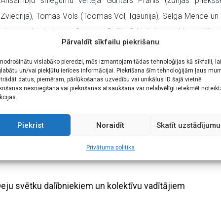
Ansambļu sniegumu vērtēja Guntars Prānis (žūrijas priekš
Zviedrija), Tomas Vols (Toomas Vol, Igaunija), Selga Mence un 
eiro naudas balvu no Conexus Baltic Grid, Laima saldumu dižg
Pārvaldīt sīkfailu piekrišanu
 nodrošinātu vislabāko pieredzi, mēs izmantojam tādas tehnoloģijas kā sīkfaili, la
labātu un/vai piekļūtu ierīces informācijai. Piekrišana šīm tehnoloģijām ļaus mu
trādāt datus, piemēram, pārlūkošanas uzvedību vai unikālus ID šajā vietnē.
ŅA (vadītājas Ieva Dreimane, Dzintra Orba)
krišanas nesniegšana vai piekrišanas atsaukšana var nelabvēlīgi ietekmēt noteik
kcijas.
 apvienības Kultūras un atpūtas centra “Imanta” sieviešu vokāl
vokālā grupa ĒRA vadītāja Dita Tomsone)
Piekrist
Noraidīt
Skatīt uzstādījumu
as „Kuldīgas kultūras centrs” sieviešu vokālais ansamblis
KARAM
Privātuma politika
ju svētku dalībniekiem un kolektīvu vadītājiem