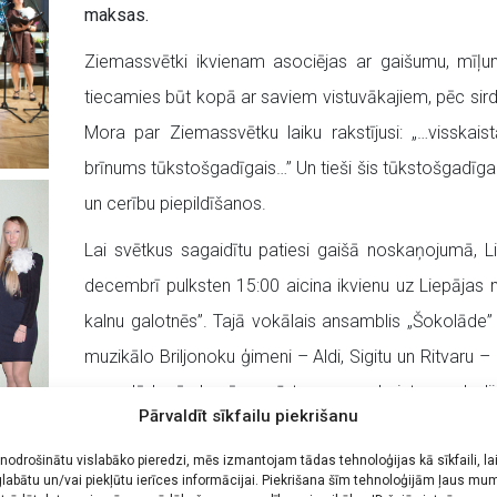
maksas.
Ziemassvētki ikvienam asociējas ar gaišumu, mīļum
tiecamies būt kopā ar saviem vistuvākajiem, pēc sir
Mora par Ziemassvētku laiku rakstījusi: „…visskais
brīnums tūkstošgadīgais…” Un tieši šis tūkstošgadīgai
un cerību piepildīšanos.
Lai svētkus sagaidītu patiesi gaišā noskaņojumā, L
decembrī pulksten 15:00 aicina ikvienu uz Liepājas m
kalnu galotnēs”. Tajā vokālais ansamblis „Šokolāde”
muzikālo Briljonoku ģimeni – Aldi, Sigitu un Ritvaru 
pasaulē, kurā skanēs pazīstamas un skaistas melodijas
Pārvaldīt sīkfailu piekrišanu
satikšanās prieks.
 nodrošinātu vislabāko pieredzi, mēs izmantojam tādas tehnoloģijas kā sīkfaili, la
Koncertā „Kā sniegi kalnu galotnēs” vokālais an
labātu un/vai piekļūtu ierīces informācijai. Piekrišana šīm tehnoloģijām ļaus mu