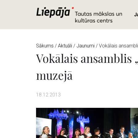
J
Sākums
/
Aktuāli
/
Jaunumi
/ Vokālais ansambli
Vokālais ansamblis 
muzejā
18.12.2013