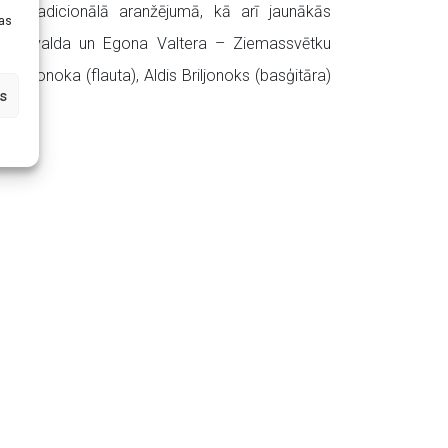
etradicionālā aranžējumā, kā arī jaunākās
tas
 Ešenvalda un Egona Valtera – Ziemassvētku
riljonoka (flauta), Aldis Briljonoks (basģitāra)
s