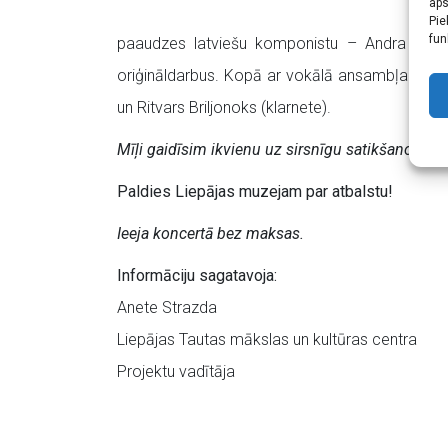
aps
Pie
fun
paaudzes latviešu komponistu – Andra Kont
oriģināldarbus. Kopā ar vokālā ansambļa „Šokolā
un Ritvars Briljonoks (klarnete).
Mīļi gaidīsim ikvienu uz sirsnīgu satikšanos cet
Paldies Liepājas muzejam par atbalstu!
Ieeja koncertā bez maksas.
Informāciju sagatavoja:
Anete Strazda
Liepājas Tautas mākslas un kultūras centra
Projektu vadītāja