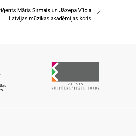
riģents Māris Sirmais un Jāzepa Vītola
Latvijas mūzikas akadēmijas koris