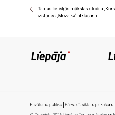
Tautas lietišķās mākslas studija „Kurs
izstādes „Mozaīka” atklāšanu
Privātuma politika
Pārvaldīt sīkfailu piekrišanu
© Copyright 2026 Liepājas Tautas mākslas un kul