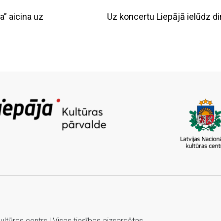
a” aicina uz
Uz koncertu Liepājā ielūdz di
tūras centrs | Visas tiesības aizsargātas.