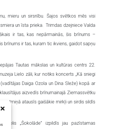
u, mieru un sirsnību. Šajos svētkos mēs visi
dsmiera un īsta prieka. Trimdas dzejniece Valda
tākais ir tas, kas nepārmainās, šis brīnums –
s brīnums ir tas, kuram tic ikviens, gaidot sapņu
iepājas Tautas mākslas un kultūras centrs 22.
uzeja Lielo zāli, kur notiks koncerts „Kā sniegi
 (vadītājas Daiga Ozola un Dina Sleže) kopā ar
– klausītājus aizvedīs brīnumainajā Ziemassvētku
, atmiņā atausīs gaišākie mirkļi un sirdis sildīs
i
samblis „Šokolāde” izpildīs jau pazīstamas
ms