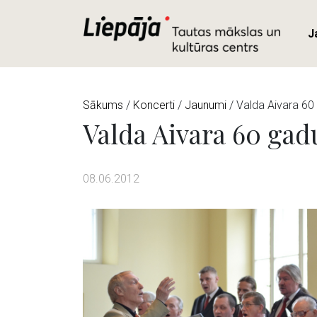
J
Sākums
/
Koncerti
/
Jaunumi
/ Valda Aivara 60 
Valda Aivara 60 gadu
08.06.2012