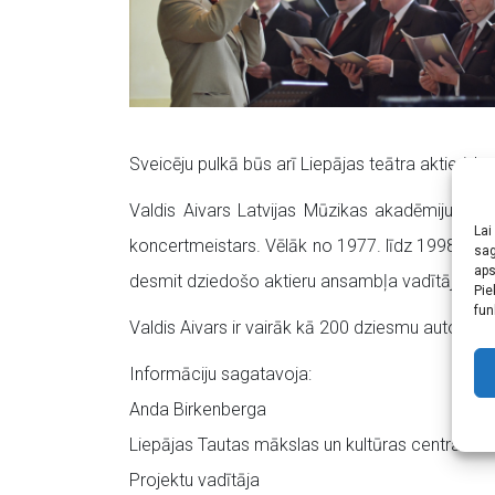
Sveicēju pulkā būs arī Liepājas teātra aktieri, 
Valdis Aivars Latvijas Mūzikas akadēmiju abs
Lai
koncertmeistars. Vēlāk no 1977. līdz 1998. gad
sag
aps
desmit dziedošo aktieru ansambļa vadītājs, bet 
Pie
fun
Valdis Aivars ir vairāk kā 200 dziesmu autors, 
Informāciju sagatavoja:
Anda Birkenberga
Liepājas Tautas mākslas un kultūras centra
Projektu vadītāja