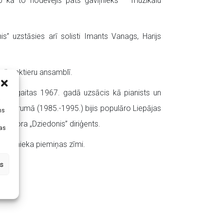
b kā to nodēvējis pats gaviļnieks – muzikālu
is” uzstāsies arī solisti Imants Vanags, Harijs
došo aktieru ansamblī.
ālās gaitas 1967. gadā uzsācis kā pianists un
i
du garumā (1985.-1995.) bijis populāro Liepājas
ms
ru kora „Dziedonis” diriģents.
tas
dalībnieka piemiņas zīmi.
s