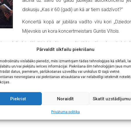
aicina uz savu 60 gadu jubilejas autorkoncertu je
diskusiju „Kas ir 60 (gadi) un kā ar tiem sadzīvot?”
Koncertā kopā ar jubilāra vadīto vīru kori „Dziedon
Miļevskis un kora koncertmeistars Guntis Vītols.
kuri savulaik dziedājuši Valda Aivara vadītajā Liepājas desmit dzie
Pārvaldīt sīkfailu piekrišanu
olvējis kā diriģents un mūzikas pedagogs (1991), savas muzik
 nodrošinātu vislabāko pieredzi, mēs izmantojam tādas tehnoloģijas kā sīkfaili, la
am vadījis Liepājas teātra muzikālo daļu un vairāk kā desmit ga
labātu un/vai piekļūtu ierīces informācijai. Piekrišana šīm tehnoloģijām ļaus mu
trādāt datus, piemēram, pārlūkošanas uzvedību vai unikālus ID šajā vietnē.
kopš 1999. gada ir Liepājas Tautas mākslas un kultūras centra vī
krišanas nesniegšana vai piekrišanas atsaukšana var nelabvēlīgi ietekmēt noteik
kcijas.
savulaik komponējis arī mūziku teātra izrādēm. Saņēmis Barikāžu 
Piekrist
Noraidīt
Skatīt uzstādījumu
Privātuma politika