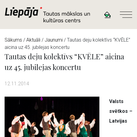
Sākums
/
Aktuāli
/
Jaunumi
/ Tautas deju kolektīvs “KVĒLE”
aicina uz 45. jubilejas koncertu
Tautas deju kolektīvs “KVĒLE” aicina
uz 45. jubilejas koncertu
12.11.2014
Valsts
svētkos –
Latvijas