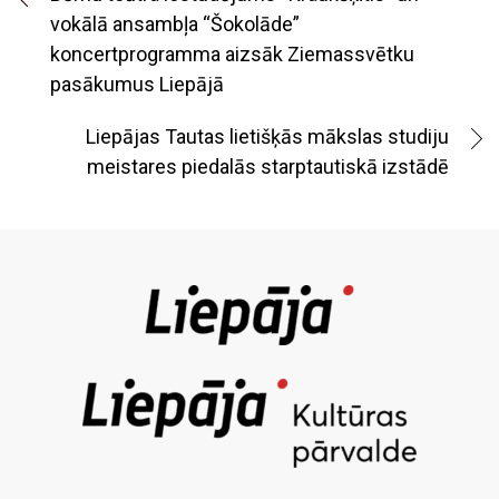
vokālā ansambļa “Šokolāde”
koncertprogramma aizsāk Ziemassvētku
pasākumus Liepājā
Liepājas Tautas lietišķās mākslas studiju
meistares piedalās starptautiskā izstādē