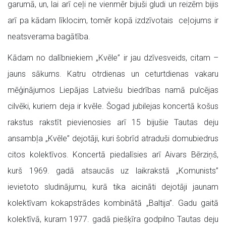
garumā, un, lai arī ceļi ne vienmēr bijuši gludi un reizēm bijis
arī pa kādam līklocim, tomēr kopā izdzīvotais ceļojums ir
neatsverama bagātība.
Kādam no dalībniekiem „Kvēle” ir jau dzīvesveids, citam –
jauns sākums. Katru otrdienas un ceturtdienas vakaru
mēģinājumos Liepājas Latviešu biedrības namā pulcējas
cilvēki, kuriem deja ir kvēle. Šogad jubilejas koncertā košus
rakstus rakstīt pievienosies arī 15 bijušie Tautas deju
ansambļa „Kvēle” dejotāji, kuri šobrīd atraduši domubiedrus
citos kolektīvos. Koncertā piedalīsies arī Aivars Bērziņš,
kurš 1969. gadā atsaucās uz laikrakstā „Komunists”
ievietoto sludinājumu, kurā tika aicināti dejotāji jaunam
kolektīvam kokapstrādes kombinātā „Baltija”. Gadu gaitā
kolektīvā, kuram 1977. gadā piešķīra godpilno Tautas deju