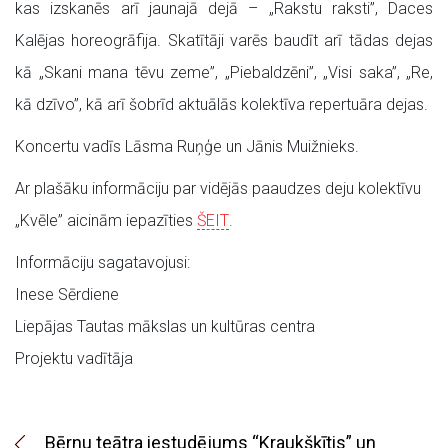
kas izskanēs arī jaunajā dejā – „Rakstu raksti”, Daces
Kalējas horeogrāfija. Skatītāji varēs baudīt arī tādas dejas
kā „Skani mana tēvu zeme”, „Piebaldzēni”, „Visi saka”, „Re,
kā dzīvo”, kā arī šobrīd aktuālās kolektīva repertuāra dejas.
Koncertu vadīs Lāsma Ruņģe un Jānis Muižnieks.
Ar plašāku informāciju par vidējās paaudzes deju kolektīvu
„Kvēle” aicinām iepazīties
ŠEIT
.
Informāciju sagatavojusi:
Inese Sērdiene
Liepājas Tautas mākslas un kultūras centra
Projektu vadītāja
Bērnu teātra iestudējums “Kraukšķītis” un