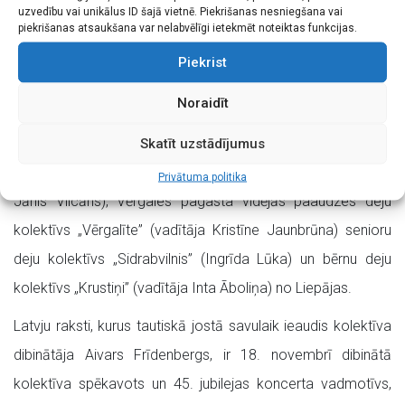
uzvedību vai unikālus ID šajā vietnē. Piekrišanas nesniegšana vai
piekrišanas atsaukšana var nelabvēlīgi ietekmēt noteiktas funkcijas.
Piekrist
Noraidīt
Foto: Jānis Vecbrālis
Koncertā kopā ar jubilāriem būs arī “Kvēles” draugi – Rīgas
Skatīt uzstādījumus
Latviešu biedrības Tautas deju ansamblis „Vija” (vadītājs
Privātuma politika
Jānis Vilcāns), Vērgales pagasta vidējās paaudzes deju
kolektīvs „Vērgalīte” (vadītāja Kristīne Jaunbrūna) senioru
deju kolektīvs „Sidrabvilnis” (Ingrīda Lūka) un bērnu deju
kolektīvs „Krustiņi” (vadītāja Inta Āboliņa) no Liepājas.
Latvju raksti, kurus tautiskā jostā savulaik ieaudis kolektīva
dibinātāja Aivars Frīdenbergs, ir 18. novembrī dibinātā
kolektīva spēkavots un 45. jubilejas koncerta vadmotīvs,