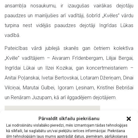
ansambļa nosaukumu, ir izaugušas vairākas dejotāju
paaudzes un mainījušies arī vadītāji, šobrīd „Kvēles” vārdu
turpina nest vidējās paaudzes dejotāji Ingrīdas Lūkas
vadībā.
Pateicības vārdi jubilejā skanēs gan četriem kolektīva
„Kvēle” vadītājiem – Aivaram Frīdenbergam, Lilijai Bergai,
Ingrīdai Lūkai un Ilzei Kozikai, gan koncertmeistariem –
Anitai Poļanskai, Ivetai Bertovskai, Lotaram Džeriņam, Dinai
Vilciņai, Marutai Gulbei, Igoram Ļesinam, Kristīnei Bebrišai
un Renāram Juzupam, kā arī ilggadējiem dejotājiem.
Pārvaldīt sīkfailu piekrišanu
Lai nodrošinātu vislabāko pieredzi, mēs izmantojam tādas tehnoloģijas
kā sīkfaili, lai saglabātu un/vai piekļūtu ierīces informācijai. Piekrišana
šīm tehnoloģijām ļaus mums apstrādāt datus, piemēram, pārlūkošanas