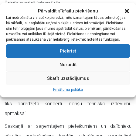
Šobrīd svarīgā informācija:
Pārvaldīt sīkfailu piekrišanu
15. jūlijā līdz plkst. 11.00
plānota dalībnieku ierašanās
Lai nodrošinātu vislabāko pieredzi, mēs izmantojam tādas tehnoloģijas
Liepājā.
kā sīkfaili, lai saglabātu un/vai piekļūtu ierīces informācijai. Piekrišana
šīm tehnoloģijām ļaus mums apstrādāt datus, piemēram, pārlūkošanas
Programmā: Festivāla atklāšana, interaktīva, radošas
uzvedību vai unikālus ID šajā vietnē. Piekrišanas nesniegšana vai
piekrišanas atsaukšana var nelabvēlīgi ietekmēt noteiktas funkcijas.
kolektīvu nodarbes, grupu koncerti pilsētas nozīmīgās
Piekrist
vietās, dižkoncerts un balle līdz plkst.4.00 rītā.
16. jūlijā
piedāvājam baudīt tūristu iecienītākās vietas
Noraidīt
“Ieplāno Liepāju”. Šīs aktivitātes organizēsim pēc katra
Skatīt uzstādījumus
kolektīva vēlmēm un iespējām.
Privātuma politika
Lūdzam plānot
dalības maksu EUR 30,-
no kolektīva, kas
tiks paredzēta koncertu norišu tehnisko izdevumu
apmaksai.
Saskaņā ar saņemtajiem pieteikumiem un dalībnieku
vēlmēm, nodrošināsim dejotāju uzturēšanos, koordinējot