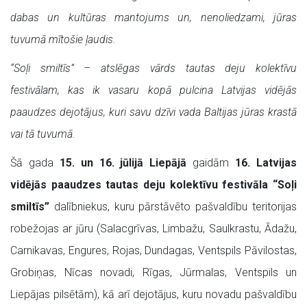
dabas un kultūras mantojums un, nenoliedzami, jūras
tuvumā mītošie ļaudis.
“Soļi smiltīs” – atslēgas vārds tautas deju kolektīvu
festivālam, kas ik vasaru kopā pulcina Latvijas vidējās
paaudzes dejotājus, kuri savu dzīvi vada Baltijas jūras krastā
vai tā tuvumā.
Šā gada
15. un 16. jūlijā Liepājā
gaidām
16. Latvijas
vidējās paaudzes tautas deju kolektīvu festivāla “Soļi
smiltīs”
dalībniekus, kuru pārstāvēto pašvaldību teritorijas
robežojas ar jūru (Salacgrīvas, Limbažu, Saulkrastu, Ādažu,
Carnikavas, Engures, Rojas, Dundagas, Ventspils Pāvilostas,
Grobiņas, Nīcas novadi, Rīgas, Jūrmalas, Ventspils un
Liepājas pilsētām), kā arī dejotājus, kuru novadu pašvaldību