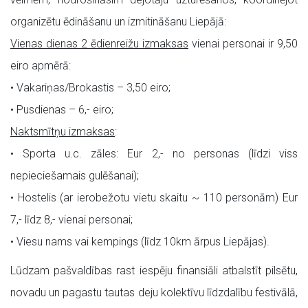
organizētu ēdināšanu un izmitināšanu Liepājā:
Vienas dienas 2 ēdienreižu izmaksas
vienai personai ir 9,50
eiro apmērā:
• Vakariņas/Brokastis – 3,50 eiro;
• Pusdienas – 6,- eiro;
Naktsmītņu izmaksas
:
• Sporta u.c. zāles: Eur 2,- no personas (līdzi viss
nepieciešamais gulēšanai);
• Hostelis (ar ierobežotu vietu skaitu ~ 110 personām) Eur
7,- līdz 8,- vienai personai;
• Viesu nams vai kempings (līdz 10km ārpus Liepājas).
Lūdzam pašvaldības rast iespēju finansiāli atbalstīt pilsētu,
novadu un pagastu tautas deju kolektīvu līdzdalību festivālā,