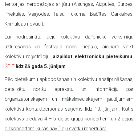
teritorijas nerobežojas ar jūru (Alsungas, Aizputes, Durbes,
Priekules, Vaiņodes, Talsu, Tukuma, Babītes, Garkalnes,
Krimuldas novadi).
Lai nodrošinātu deju kolektīvu dalībnieku veiksmīgu
uzturēšanos un festivāla norisi Liepājā, aicinām veikt
kolektīvu reģistrāciju,
aizpildot elektronisku pieteikumu
ŠEIT
līdz šā gada 5. jūnijam
.
Pēc pieteikumu apkopošanas un kolektīvu apstiprināšanas,
detalizētu norišu aprakstu un informāciju par
organizatoriskajiem un mākslinieciskajiem jautājumiem
kolektīvu kontaktpersonas saņems līdz 10. jūnijam.
Katrs
kolektīvs piedāvā 4 – 5 dejas grupu koncertiem un 2 dejas
dižkoncertam, kuras nav Deju svētku repertuārā
.