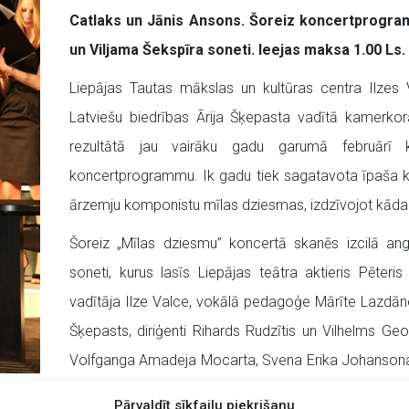
Catlaks un Jānis Ansons. Šoreiz koncertprogra
un Viljama Šekspīra soneti. Ieejas maksa 1.00 Ls.
Liepājas Tautas mākslas un kultūras centra Ilzes 
Latviešu biedrības Ārija Šķepasta vadītā kamerko
rezultātā jau vairāku gadu garumā februārī kl
koncertprogrammu. Ik gadu tiek sagatavota īpaša k
ārzemju komponistu mīlas dziesmas, izdzīvojot kāda l
Šoreiz „Mīlas dziesmu” koncertā skanēs izcilā an
soneti, kurus lasīs Liepājas teātra aktieris Pēteri
vadītāja Ilze Valce, vokālā pedagoģe Mārīte Lazdāne)
Šķepasts, diriģenti Rihards Rudzītis un Vilhelms Geo
Volfganga Amadeja Mocarta, Svena Erika Johansona
skanēs gan V.A.Mocarta sešas noktirnes, gan S.E.Joh
Pārvaldīt sīkfailu piekrišanu