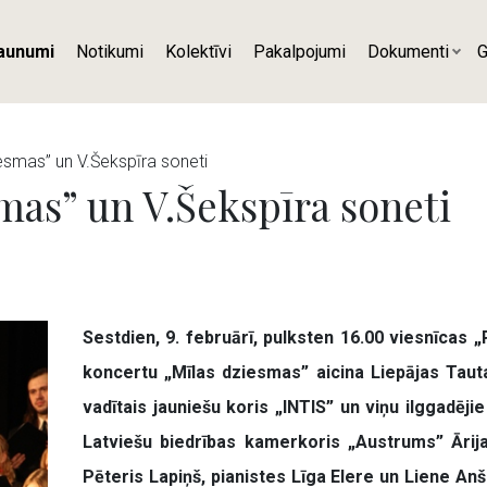
aunumi
Notikumi
Kolektīvi
Pakalpojumi
Dokumenti
G
esmas” un V.Šekspīra soneti
mas” un V.Šekspīra soneti
Sestdien, 9. februārī, pulksten 16.00 viesnīcas 
koncertu „Mīlas dziesmas” aicina Liepājas Taut
vadītais jauniešu koris „INTIS” un viņu ilggadēj
Latviešu biedrības kamerkoris „Austrums” Ārija
Pēteris Lapiņš, pianistes Līga Elere un Liene Anš