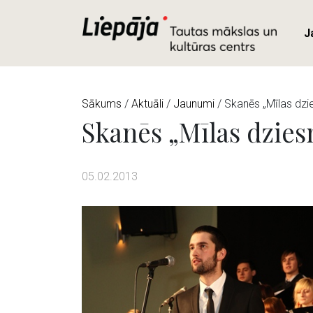
J
Sākums
/
Aktuāli
/
Jaunumi
/ Skanēs „Mīlas dzi
Skanēs „Mīlas dzies
05.02.2013