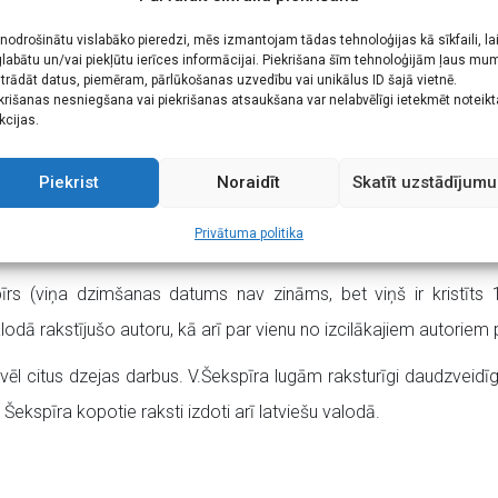
J.Brāmsa „Mīlas valši” (ar G.F. Daumera vārdiem). Mu
 nodrošinātu vislabāko pieredzi, mēs izmantojam tādas tehnoloģijas kā sīkfaili, la
ane, Kārlis Catlaks un Jānis Ansons.
labātu un/vai piekļūtu ierīces informācijai. Piekrišana šīm tehnoloģijām ļaus mu
trādāt datus, piemēram, pārlūkošanas uzvedību vai unikālus ID šajā vietnē.
ņošana gan Liepājā, gan Rīgā. Kā pirmie koncertu varēs baudīt li
krišanas nesniegšana vai piekrišanas atsaukšana var nelabvēlīgi ietekmēt noteik
kcijas.
, savukārt rīdzinieki – nākamajā dienā, 10. februārī, pulksten 16
egādāties Liepājas Latviešu biedrības nama, Liepājas Olimpiskā 
Piekrist
Noraidīt
Skatīt uzstādījumu
ww.bilesuparadize.lv/events/perf/6067
, kā arī stundu pirms konce
Privātuma politika
rs (viņa dzimšanas datums nav zināms, bet viņš ir kristīts 15
valodā rakstījušo autoru, kā arī par vienu no izcilākajiem autoriem 
ēl citus dzejas darbus. V.Šekspīra lugām raksturīgi daudzveidīgi u
ekspīra kopotie raksti izdoti arī latviešu valodā.