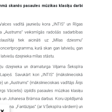
mmā skanēs pasaules mūzikas klasiķu darbi
Valces vadītā jauniešu kora „INTIS” un Rīgas
ra „Austrums” veiksmīgās radošās sadarbības
ausītāji tiek aicināti uz „Mīlas dziesmu”
oncertprogramma, kurā skan gan latviešu, gan
atviešu dzejnieka mīlas stāstu.
gļu dzejnieka un dramaturga Viljama Šekspīra
s Lapiņš. Savukārt kori „INTIS” (mākslinieciskā
 un „Austrums” (mākslinieciskais vadītājs Ārijs
rgs Vācietis) izpildīs pasaules mūzikas klasiķu
 un Johanesa Brāmsa darbus. Koru izpildījumā
ansona „Fantāzijas” (ar V.Šekspīra vārdiem) un