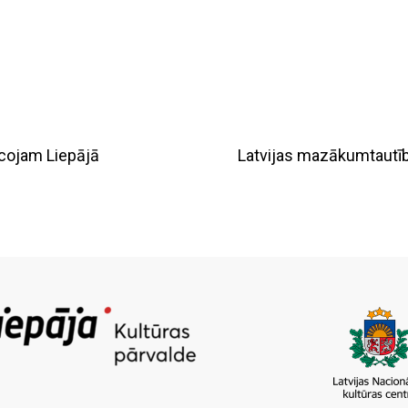
ncojam Liepājā
Latvijas mazākumtautīb