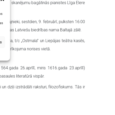
zikālo skanējumu bagātinās pianistes Līga Elere
i
ms
epājnieki, sestdien, 9. februārī, pulksten 16:00
tas
:00 Rīgas Latviešu biedrības nama Baltajā zālē.
centra, t/c „Ostmala” un Liepājas teātra kasēs,
s
rta sarīkojuma norises vietā.
64.gada 26.aprīlī, miris 1616.gada 23.aprīlī)
pasaules literatūrā vispār.
n dziļi izstrādāti raksturi, filozofiskums. Tās ir