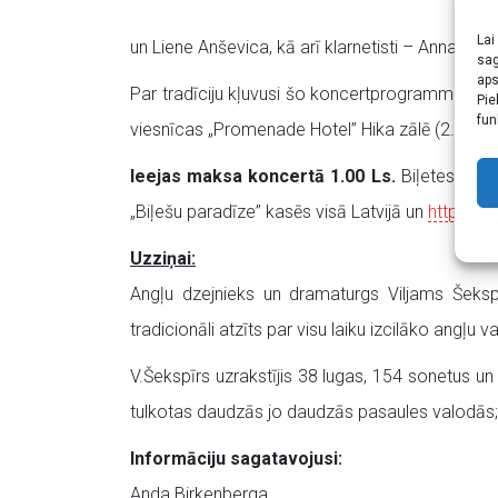
Lai
un Liene Anševica, kā arī klarnetisti – Anna Gāg
sag
aps
Par tradīciju kļuvusi šo koncertprogrammu atska
Pie
fun
viesnīcas „Promenade Hotel” Hika zālē (2.stāvs)
Ieejas maksa koncertā 1.00 Ls.
Biļetes var i
„Biļešu paradīze” kasēs visā Latvijā un
http://w
Uzziņai:
Angļu dzejnieks un dramaturgs Viljams Šekspī
tradicionāli atzīts par visu laiku izcilāko angļu 
V.Šekspīrs uzrakstījis 38 lugas, 154 sonetus un v
tulkotas daudzās jo daudzās pasaules valodās; Š
Informāciju sagatavojusi:
Anda Birkenberga