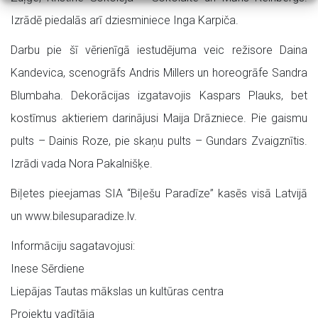
Izrādē piedalās arī dziesminiece Inga Karpiča.
Darbu pie šī vērienīgā iestudējuma veic režisore Daina
Kandevica, scenogrāfs Andris Millers un horeogrāfe Sandra
Blumbaha. Dekorācijas izgatavojis Kaspars Plauks, bet
kostīmus aktieriem darinājusi Maija Drāzniece. Pie gaismu
pults – Dainis Roze, pie skaņu pults – Gundars Zvaigznītis.
Izrādi vada Nora Pakalnišķe.
Biļetes pieejamas SIA “Biļešu Paradīze” kasēs visā Latvijā
un www.bilesuparadize.lv.
Informāciju sagatavojusi:
Inese Sērdiene
Liepājas Tautas mākslas un kultūras centra
Projektu vadītāja