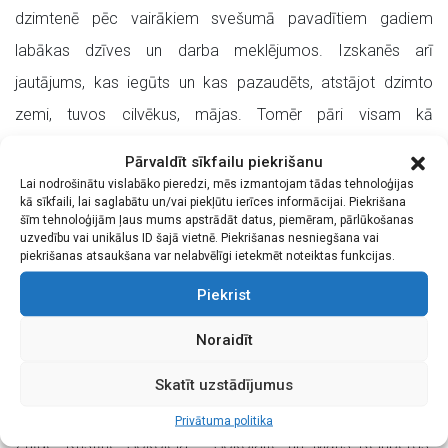
dzimtenē pēc vairākiem svešumā pavadītiem gadiem
labākas dzīves un darba meklējumos. Izskanēs arī
jautājums, kas iegūts un kas pazaudēts, atstājot dzimto
zemi, tuvos cilvēkus, mājas. Tomēr pāri visam kā
vienojošais motīvs ir cilvēku tiekšanās pēc gaismas, saules,
Pārvaldīt sīkfailu piekrišanu
mīlestības… Jo Dievs ir mīlestība.”
Lai nodrošinātu vislabāko pieredzi, mēs izmantojam tādas tehnoloģijas
kā sīkfaili, lai saglabātu un/vai piekļūtu ierīces informācijai. Piekrišana
Izrādē darbojas Metalurgu Tautas teātra aktieri šādās
šīm tehnoloģijām ļaus mums apstrādāt datus, piemēram, pārlūkošanas
uzvedību vai unikālus ID šajā vietnē. Piekrišanas nesniegšana vai
lomās: Boass – Ainars Krūms, Rute – Ildze Matute, Noemi
piekrišanas atsaukšana var nelabvēlīgi ietekmēt noteiktas funkcijas.
– Iveta Treimane, Orpa – Diāna Zuļģe, Abimeleks – Kaspars
Piekrist
Plauks, Silpa – Sinilga Ozoliņa, Bagāts radinieks –
Noraidīt
Normunds Karpičs, Jūdu zemes vecākais – Arvīds Kreinats,
Māksliniece – Gaida Mažaika, Kalpones un pilsētas
Skatīt uzstādījumus
iedzīvotāji – Linda Kirhnere, Ilze Mažaika, Paula Deiče, Diāna
Privātuma politika
Zuļģe, Kristīne Šokoleja – Šokolaite un Māris Reinbergs.