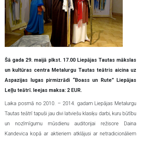
Šā gada 29. maijā plkst. 17.00 Liepājas Tautas mākslas
un kultūras centra Metalurgu Tautas teātris aicina uz
Aspazijas lugas pirmizrādi “Boass un Rute” Liepājas
Leļļu teātrī. Ieejas maksa: 2 EUR.
Laika posmā no 2010. – 2014. gadam Liepājas Metalurgu
Tautas teātrī tapuši jau divi latviešu klasiķu darbi, kuru būtību
un nozīmīgumu mūsdienu auditorijai režisore Daina
Kandevica kopā ar aktieriem atklājusi ar netradicionāliem