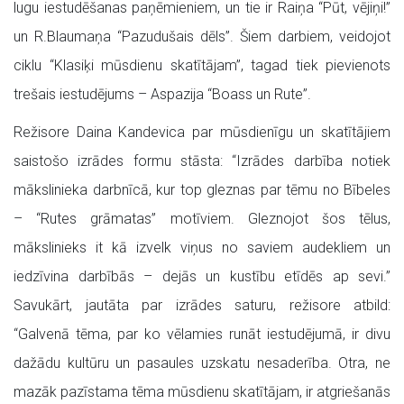
lugu iestudēšanas paņēmieniem, un tie ir Raiņa “Pūt, vējiņi!”
un R.Blaumaņa “Pazudušais dēls”. Šiem darbiem, veidojot
ciklu “Klasiķi mūsdienu skatītājam”, tagad tiek pievienots
trešais iestudējums – Aspazija “Boass un Rute”.
Režisore Daina Kandevica par mūsdienīgu un skatītājiem
saistošo izrādes formu stāsta: “Izrādes darbība notiek
mākslinieka darbnīcā, kur top gleznas par tēmu no Bībeles
– “Rutes grāmatas” motīviem. Gleznojot šos tēlus,
mākslinieks it kā izvelk viņus no saviem audekliem un
iedzīvina darbībās – dejās un kustību etīdēs ap sevi.”
Savukārt, jautāta par izrādes saturu, režisore atbild:
“Galvenā tēma, par ko vēlamies runāt iestudējumā, ir divu
dažādu kultūru un pasaules uzskatu nesaderība. Otra, ne
mazāk pazīstama tēma mūsdienu skatītājam, ir atgriešanās