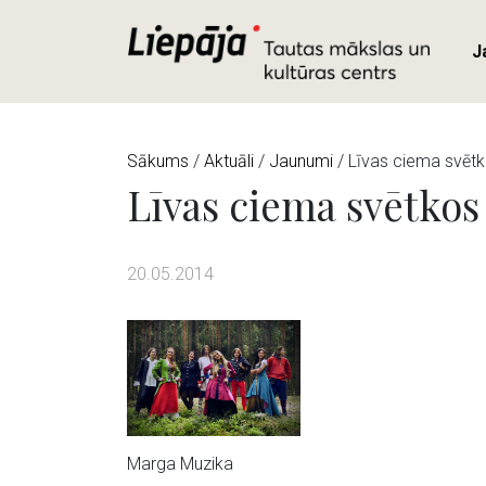
J
Sākums
/
Aktuāli
/
Jaunumi
/ Līvas ciema svētk
Līvas ciema svētkos
20.05.2014
Marga Muzika