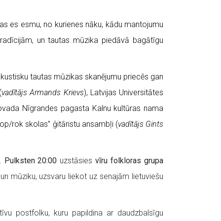
– kas es esmu, no kurienes nāku, kādu mantojumu
tradīcijām, un tautas mūzika piedāvā bagātīgu
akustisku tautas mūzikas skanējumu priecēs gan
(
vadītājs Armands Krievs
), Latvijas Universitātes
novada Nīgrandes pagasta Kalnu kultūras nama
op/rok skolas” ģitāristu ansambļi (
vadītājs Gints
s.
Pulksten 20:00
uzstāsies
vīru folkloras grupa
 un mūziku, uzsvaru liekot uz senajām lietuviešu
tīvu postfolku, kuru papildina ar daudzbalsīgu