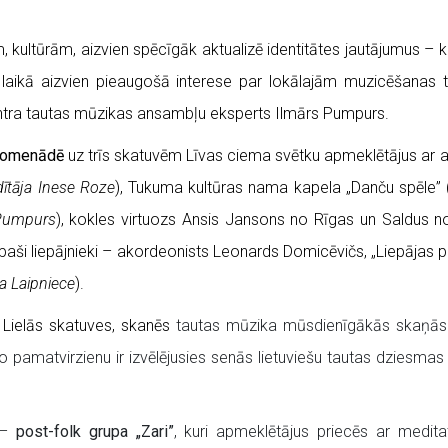
m, kultūrām, aizvien spēcīgāk aktualizē identitātes jautājumus 
ā laikā aizvien pieaugošā interese par lokālajām muzicēšanas 
 centra tautas mūzikas ansambļu eksperts Ilmārs Pumpurs.
promenādē
uz trīs skatuvēm Līvas ciema svētku apmeklētājus ar 
dītāja Inese Roze
), Tukuma kultūras nama kapela „Danču spēle” 
 Pumpurs
), kokles virtuozs Ansis Jansons no Rīgas un Saldus 
 paši liepājnieki – akordeonists Leonards Domicēvičs, „Liepājas p
ja Laipniece
).
 Lielās skatuves, skanēs
tautas mūzika mūsdienīgākās skaņā
 pamatvirzienu ir izvēlējusies senās lietuviešu tautas dziesmas
 –
post-folk grupa „Zari”
, kuri apmeklētājus priecēs ar medita