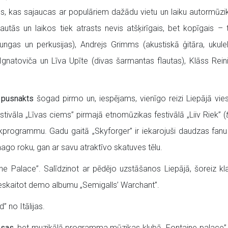
vus, kas sajaucas ar populāriem dažādu vietu un laiku autormū
s un laikos tiek atrasts nevis atšķirīgais, bet kopīgais – t
bungas un perkusijas), Andrejs Grimms (akustiskā ģitāra, ukulel
Ignatoviča un Līva Upīte (divas šarmantas flautas), Klāss Rein
 pusnakts
šogad pirmo un, iespējams, vienīgo reizi Liepājā vi
tivāla „Līvas ciems” pirmajā etnomūzikas festivālā „Liiv Riek” (
olkprogrammu. Gadu gaitā „
Skyforger”
ir iekarojuši daudzas fanu
ago roku, gan ar savu atraktīvo skatuves tēlu.
e Palace”. Salīdzinot ar pēdējo uzstāšanos Liepājā, šoreiz klaus
skaitot demo albumu „Semigalls’ Warchant”.
 no Itālijas.
ksas
, bet muzikālā programma mūzikas klubā „Fontaine palace