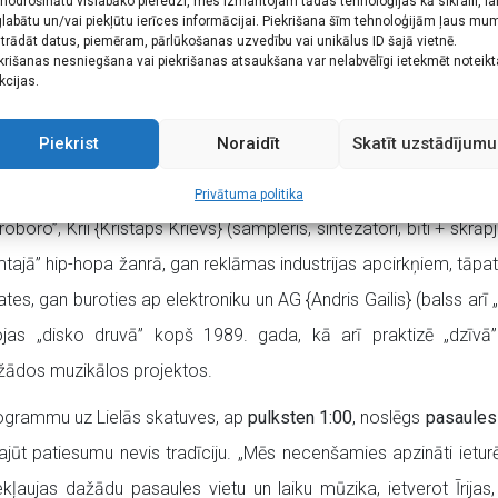
 nodrošinātu vislabāko pieredzi, mēs izmantojam tādas tehnoloģijas kā sīkfaili, la
vīga „etnospeisgrūva” kolektīva formēšanu. Grupas konceptuālā 
labātu un/vai piekļūtu ierīces informācijai. Piekrišana šīm tehnoloģijām ļaus mu
trādāt datus, piemēram, pārlūkošanas uzvedību vai unikālus ID šajā vietnē.
akustisko skanējumu ar mūslaiku globāli-elektriskās skaņujoslas
krišanas nesniegšana vai piekrišanas atsaukšana var nelabvēlīgi ietekmēt noteik
kcijas.
stāvā ir dažādās muzikālās jomās un žanros pieredzi guvuši pers
bas „Afroambient” ilglaicīgākajiem dalībniekiem, kā arī rībina b
Piekrist
Noraidīt
Skatīt uzstādījumu
pārstāv „īsto” folkloru – tostarp grupu „Dārdi” un „Pērkonvīri
sks tautas instrumentu un dziesmu skanējums, Žaks Bernards (bas
Privātuma politika
boro”, Krii {Kristaps Krievs} (sampleris, sintezatori, bīti + skrāpj
tajā” hip-hopa žanrā, gan reklāmas industrijas apcirkņiem, tāpa
s, gan buroties ap elektroniku un AG {Andris Gailis} (balss arī „in
bojas „disko druvā” kopš 1989. gada, kā arī praktizē „dzīv
ažādos muzikālos projektos.
rogrammu uz Lielās skatuves, ap
pulksten 1:00
, noslēgs
pasaules
ajūt patiesumu nevis tradīciju. „Mēs necenšamies apzināti ieturē
aujas dažādu pasaules vietu un laiku mūzika, ietverot Īrijas, Ba