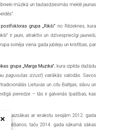
alībnieki mūzikā un tautasdziesmās meklē jaunas
peldēs”.
s
p
ostfokloras grupa „Rikši”
no Rēzeknes, kura
 ir jauni, atraktīvi un dzīvespriecīgi jaunieši,
upa svinēja viena gada jubileju un kristības, par
ikas grupa „Marga Muzika”
, kura izpilda dažādu
 jau paguvušas izzust
)
vairākās valodās.
Savos
icionālās Lietuvas un citu Baltijas, slāvu un
idīgā pieredze – tās ir galvenās īpašības, kas
ojekts
aizsākas ar ierakstu sesijām 2012. gada
stu piedalīšanos, taču 2014. gada sākumā sākas