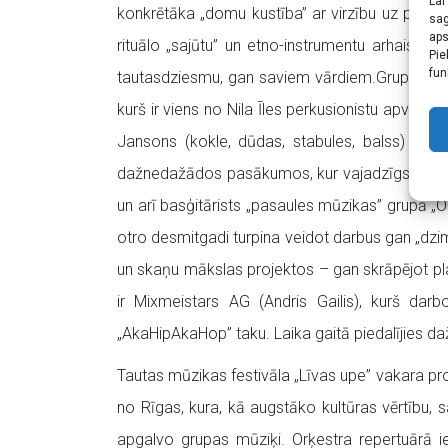
Lai
konkrētāka „domu kustība” ar virzību uz pastā
sag
aps
rituālo „sajūtu” un etno-instrumentu arhaiski-
Pie
fun
tautasdziesmu, gan saviem vārdiem.
Grupas sa
kurš ir viens no Nila Īles perkusionistu apvienī
Jansons (kokle, dūdas, stabules, balss) grupā 
dažnedažādos pasākumos, kur vajadzīgs autenti
un arī basģitārists „pasaules mūzikas” grupā „Oro
otro desmitgadi turpina veidot darbus gan „dzim
un skaņu mākslas projektos – gan skrāpējot plate
ir Mixmeistars AG (Andris Gailis), kurš dar
„AkaHipAkaHop” taku. Laika gaitā piedalījies d
Tautas mūzikas festivāla „Līvas upe” vakara p
no Rīgas, kura,
kā augstāko kultūras vērtību, s
apgalvo grupas mūziķi. Orķestra repertuārā iekļ