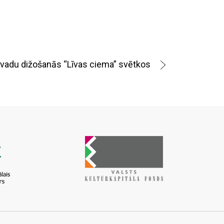
vadu dižošanās “Līvas ciema” svētkos