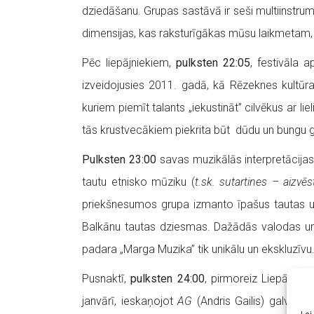
dziedāšanu. Grupas sastāvā ir seši multiinstru
dimensijas, kas raksturīgākas mūsu laikmetam, tai
Pēc liepājniekiem,
pulksten 22:05
, festivāla 
izveidojusies 2011. gadā, kā Rēzeknes kultūras 
kuriem piemīt talants „iekustināt” cilvēkus ar l
tās krustvecākiem piekrita būt dūdu un bungu gr
Pulksten 23:00
savas muzikālās interpretācijas
tautu etnisko mūziku (
t.sk.
sutartines – aizvē
priekšnesumos grupa izmanto īpašus tautas un
Balkānu tautas dziesmas. Dažādās valodas un a
padara „Marga Muzika” tik unikālu
un ekskluzīvu
Pusnaktī,
pulksten 24:00
, pirmoreiz Liepājā u
janvārī, ieskaņojot
AG
(Andris Gailis) galvā „