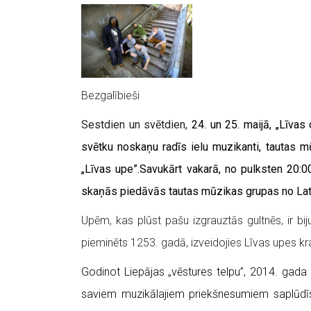
Bezgalībieši
Sestdien un svētdien,
24. un 25. maijā, „Līv
svētku noskaņu radīs ielu muzikanti, tautas m
„Līvas upe”.
Savukārt vakarā, no pulksten 20:
skaņās piedāvās tautas mūzikas grupas no Latv
Upēm, kas plūst pašu izgrauztās gultnēs, ir biju
pieminēts 1253. gadā, izveidojies Līvas upes kra
Godinot Liepājas „vēstures telpu”, 2014. gada 2
saviem muzikālajiem priekšnesumiem saplūdīs i