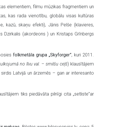
zikas elementiem, filmu mūzikas fragmentiem un
as, kas rada vienotību, globālu visas kultūras
e, kazū, skaņu efekti), Jānis Pelše (klavieres,
is Dzirkalis (akordeons ) un Kristaps Grīnbergs
esosies
folkmetāla grupa „Skyforger”
, kuri 2011.
tulkojumā no līvu val. – smilšu ceļš
) klausītājiem
 sirdis Latvijā un ārzemēs – gan ar interesanto
ītājiem tiks piedāvāta pilnīgi cita „setliste”
ar
”
ir maksas
. Biļetes www.bilesuserviss.lv, cena: 5