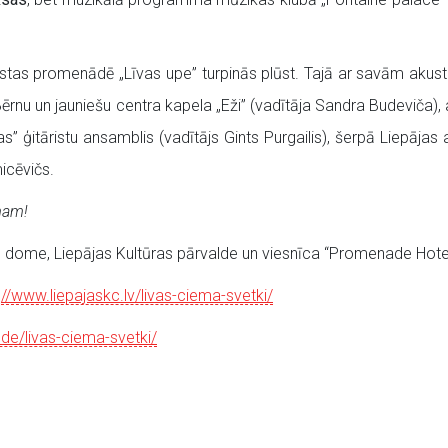
ostas promenādē „Līvas upe” turpinās plūst. Tajā ar savām ak
rnu un jauniešu centra kapela „Eži” (vadītāja Sandra Budeviča), a
as” ģitāristu ansamblis (vadītājs Gints Purgailis), šerpā Liepājas 
icēvičs.
mam!
as dome, Liepājas Kultūras pārvalde un viesnīca “Promenade Hotel
:
//www.liepajaskc.lv/livas-ciema-svetki/
alde/livas-ciema-svetki/