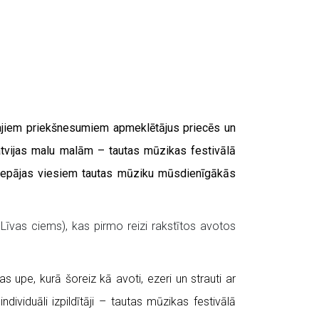
lajiem priekšnesumiem apmeklētājus priecēs un
Latvijas malu malām – tautas mūzikas festivālā
 Liepājas viesiem tautas mūziku mūsdienīgākās
ai Līvas ciems), kas pirmo reizi rakstītos avotos
s upe, kurā šoreiz kā avoti, ezeri un strauti ar
viduāli izpildītāji – tautas mūzikas festivālā