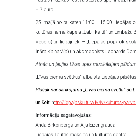
– 7 euro.
25. maijā no pulksten 11:00 – 15:00 Liepājas 
kultūras nama kapela „Labi, ka tā” un Limbažu Bē
Veselis) un liepājnieki – „Liepājas pop/rok skol
Ināra Kalnarāja) un akordeonists Leonards Dom
Atnāc un ļaujies Līvas upes muzikālajam plūdu
„
Līvas ciema svētkus” atbalsta Liepājas pilsēt
Plašāk par sarīkojumu „Līvas ciema svētki” šeit
un šeit
: h
ttp://liepajaskultura.lv/lv/kulturas-parv
Informāciju sagatavojušas:
Anda Birkenberga un Aija Eizengrauda
Liepājas Tautas mākslas un kultūras centra