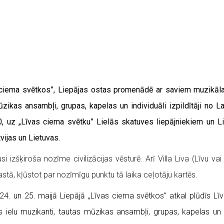
as ciema svētkos”, Liepājas ostas promenādē ar saviem muzikā
ūzikas ansambļi, grupas, kapelas un individuāli izpildītāji no 
00, uz „Līvas ciema svētku” Lielās skatuves liepājniekiem un
ijas un Lietuvas.
si izšķiroša nozīme civilizācijas vēsturē. Arī Villa Liva (Līvu v
stā, kļūstot par nozīmīgu punktu tā laika ceļotāju kartēs.
4. un 25. maijā Liepājā „Līvas ciema svētkos” atkal plūdīs Līva
elu muzikanti, tautas mūzikas ansambļi, grupas, kapelas un indi