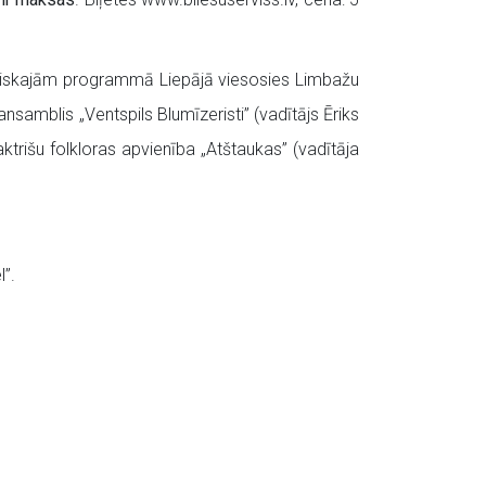
ustiskajām programmā Liepājā viesosies Limbažu
nsamblis „Ventspils Blumīzeristi” (vadītājs Ēriks
aktrišu folkloras apvienība „Atštaukas” (vadītāja
”.