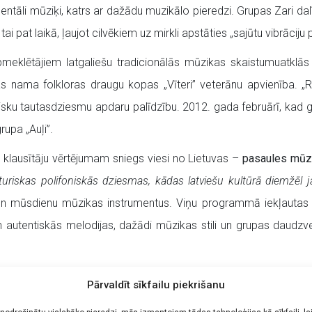
mentāli mūziķi, katrs ar dažādu muzikālo pieredzi. Grupas Zari d
 pat laikā, ļaujot cilvēkiem uz mirkli apstāties „sajūtu vibrāciju 
apmeklētājiem
latgaliešu tradicionālās mūzikas skaistumu
atklā
nama folkloras draugu kopas „Vīteri” veterānu apvienība. „Rikši”
ielisku tautasdziesmu apdaru palīdzību. 2012. gada februārī, kad gr
upa „Auļi”.
 klausītāju vērtējumam sniegs viesi no Lietuvas –
pasaules mūz
sturiskas polifoniskās dziesmas, kādas latviešu kultūrā diemžēl
 mūsdienu mūzikas instrumentus. Viņu programmā iekļautas trad
utentiskās melodijas, dažādi mūzikas stili un grupas daudzve
.
zstāsies
etno/space/groove
grupa „Bezgalībieši”
. Muzikālais pr
Pārvaldīt sīkfailu piekrišanu
salidojušās” senatnīgās melodijas ar pieaicinātu instrumentāli