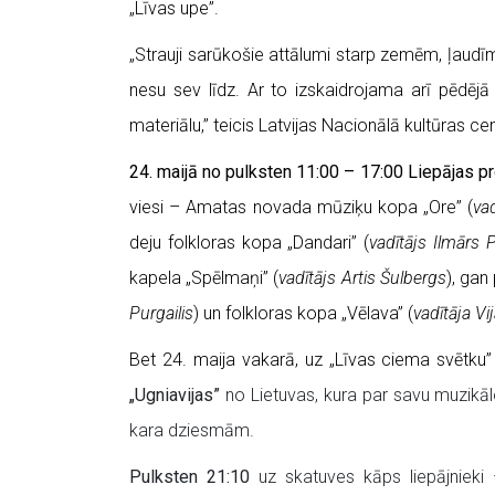
„Līvas upe”.
„
Strauji sarūkošie attālumi starp zemēm, ļaudī
nesu sev līdz. Ar to izskaidrojama arī pēdēj
materiālu,” teicis Latvijas Nacionālā kultūras
24. maijā no pulksten 11:00 – 17:00 Liepājas 
viesi – Amatas novada mūziķu kopa „Ore” (
va
deju folkloras kopa „Dandari” (
vadītājs Ilmārs
kapela „Spēlmaņi” (
vadītājs Artis Šulbergs
), gan
Purgailis
) un folkloras kopa „Vēlava” (
vadītāja Vi
Bet 24. maija vakarā, uz „Līvas ciema svētku”
„Ugniavijas”
no Lietuvas, kura par savu muzikālo
kara dziesmām.
Pulksten 21:10
uz skatuves kāps liepājnieki