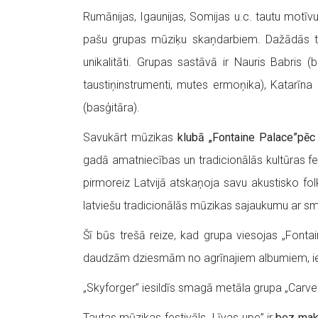
Rumānijas, Igaunijas, Somijas u.c. tautu motī
pašu grupas mūziķu skaņdarbiem. Dažādās tautā
unikalitāti. Grupas sastāvā ir Nauris Babris (
taustiņinstrumenti, mutes ermoņika), Katarīna 
(basģitāra).
Savukārt mūzikas
klubā „Fontaine Palace”
pēc
gadā amatniecības un tradicionālās kultūras fes
pirmoreiz Latvijā atskaņoja savu akustisko f
latviešu tradicionālās mūzikas sajaukumu ar sm
Šī būs trešā reize, kad grupa viesojas „Fontain
daudzām dziesmām no agrīnajiem albumiem, ie
„
Skyforger” iesildīs smagā metāla grupa „Carved”
Tautas mūzikas festivāls „Līvas upe” ir
bez ma