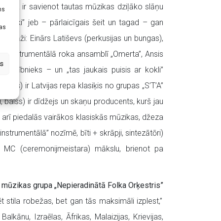
i
ideja ir savienot tautas mūzikas dziļāko slāņu
ms
 „smeķi” jeb – pārlaicīgais šeit un tagad – gan
tas
onāži: Einārs Latiševs (perkusijas un bungas),
ungas instrumentālā roka ansamblī „Omerta”, Ansis
s
” dalībnieks – un „tas jaukais puisis ar kokli”
s) ir Latvijas repa klasiķis no grupas „S’T’A”
i, balss) ir dīdžejs un skaņu producents, kurš jau
t arī piedalās vairākos klasiskās mūzikas, džeza
strumentālā” nozīmē, bīti + skrāpji, sintezātōri)
ā” MC (ceremonijmeistara) mākslu, brienot pa
 mūzikas grupa „Nepieradinātā Folka Orķestris”
t stila robežas, bet gan tās maksimāli izplest,”
lkānu, Izraēlas, Āfrikas, Malaizijas, Krievijas,