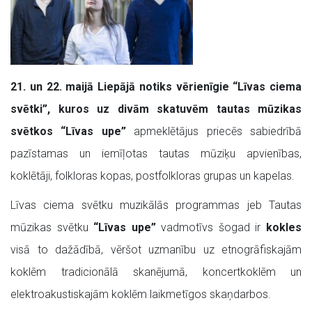
21. un 22. maijā Liepājā
notiks vērienīgie “Līvas ciema
svētki”, kuros uz divām skatuvēm tautas mūzikas
svētkos “Līvas upe”
apmeklētājus priecēs sabiedrībā
pazīstamas un iemīļotas tautas mūziķu apvienības,
koklētāji, folkloras kopas, postfolkloras grupas un kapelas.
Līvas ciema svētku muzikālās programmas jeb Tautas
mūzikas svētku
“Līvas upe”
vadmotīvs šogad ir
kokles
visā to dažādībā, vēršot uzmanību uz etnogrāfiskajām
koklēm tradicionālā skanējumā, koncertkoklēm un
elektroakustiskajām koklēm laikmetīgos skaņdarbos.