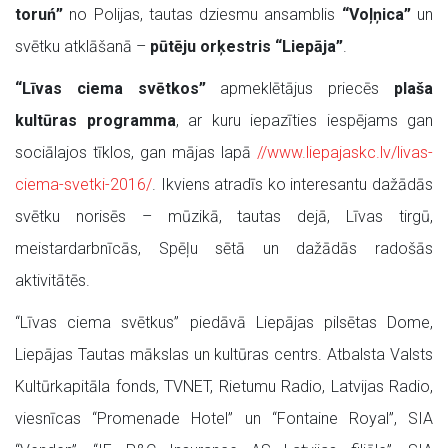
toruń”
no Polijas, tautas dziesmu ansamblis
“Voļņica”
un
svētku atklāšanā –
pūtēju orķestris “Liepāja”
.
“Līvas ciema svētkos”
apmeklētājus priecēs
plaša
kultūras programma
, ar kuru iepazīties iespējams gan
sociālajos tīklos, gan mājas lapā
//www.liepajaskc.lv/livas-
ciema-svetki-2016/
. Ikviens atradīs ko interesantu dažādās
svētku norisēs – mūzikā, tautas dejā, Līvas tirgū,
meistardarbnīcās, Spēļu sētā un dažādās radošās
aktivitātēs.
“Līvas ciema svētkus” piedāvā Liepājas pilsētas Dome,
Liepājas Tautas mākslas un kultūras centrs. Atbalsta Valsts
Kultūrkapitāla fonds, TVNET, Rietumu Radio, Latvijas Radio,
viesnīcas “Promenade Hotel” un “Fontaine Royal”, SIA