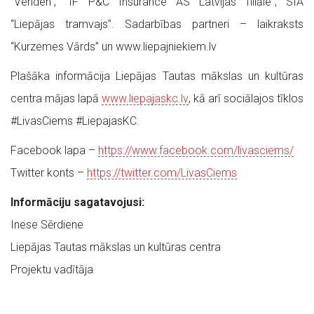
“Venden”, “IF P&C Insurance AS Latvijas filiāle”, SIA
“Liepājas tramvajs”. Sadarbības partneri – laikraksts
“Kurzemes Vārds” un www.liepajniekiem.lv
Plašāka informācija Liepājas Tautas mākslas un kultūras
centra mājas lapā
www.liepajaskc.lv
, kā arī sociālajos tīklos
#LivasCiems #LiepajasKC.
Facebook lapa –
https://www.facebook.com/livasciems/
Twitter konts –
https://twitter.com/LivasCiems
Informāciju sagatavojusi:
Inese Sērdiene
Liepājas Tautas mākslas un kultūras centra
Projektu vadītāja