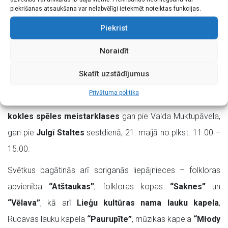
grāmatiņas “Trejdeviņi koklētāji”
izdošana, kuru 21.
piekrišanas atsaukšana var nelabvēlīgi ietekmēt noteiktas funkcijas.
maijā plkst. 12.20 prezentēs kultūras menedžmenta centra
Piekrist
“Lauska”
pārstāvji. Svētku rīkotāji aicina iedziļināties
Noraidīt
koklēšanas tradīcijā un arī katram pašam uzsākt vai
pilnveidoties kokles spēlē, un izmantot iespēju apmeklēt
Skatīt uzstādījumus
muzikologa, komponista un savas jomas speciālista
Valda
Privātuma politika
Muktupāvela koncertlekciju “Kokles Baltijā”
, kā arī
kokles spēles meistarklases
gan pie Valda Muktupāvela,
gan pie
Julgī Staltes
sestdienā, 21. maijā no plkst. 11.00 –
15.00.
Svētkus bagātinās arī spriganās liepājnieces – folkloras
apvienība
“Atštaukas”
, folkloras kopas
“Saknes”
un
“Vēlava”
, kā arī
Lieģu kultūras nama lauku kapela
,
Rucavas lauku kapela
“Paurupīte”
, mūzikas kapela
“Młody