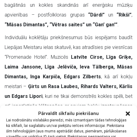
bagātinās un kokles skandinās arī enerģisku mūziķu
apvienības – postfolkloras grupas
“Dārdi”
un
“Rikši”
,
“Māsas Dimantas”,
“Vētras saites” un “Gan’ gan'”
.
Individuālu koklētāju priekšnesumus būs iespējams baudīt
Liepājas Meistaru ielas skatuvē, kas atradīsies pie viesnīcas
“Promenade Hotel”. Muzicēs
Latvīte Cirse, Līga Griķe,
Laima Jansone, Līga Jelēviča, Ieva Tālberga, Māsas
Dimantas, Inga Karpiča, Edgars Zilberts
, kā arī kokļu
meistari –
Ģirts un Rasa Laubes, Rihards Valters, Kārlis
un Edgars Lipori
, kuri ne tikai demonstrēs kokles spēli, bet
arī iepazīstinās klātesošos ar saviem kokļu izgatavošanas
Pārvaldīt sīkfailu piekrišanu
noslēpumiem.
Lai nodrošinātu vislabāko pieredzi, mēs izmantojam tādas tehnoloģijas
kā sīkfaili, lai saglabātu un/vai piekļūtu ierīces informācijai. Piekrišana
Īpašs notikums svētkos ir jaunā
kokļu mūzikas albuma un
šīm tehnoloģijām ļaus mums apstrādāt datus, piemēram, pārlūkošanas
uzvedību vai unikālus ID šajā vietnē. Piekrišanas nesniegšana vai