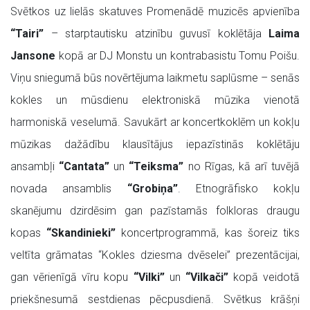
Svētkos uz lielās skatuves Promenādē muzicēs apvienība
“Tairi”
– starptautisku atzinību guvusī koklētāja
Laima
Jansone
kopā ar DJ Monstu un kontrabasistu Tomu Poišu.
Viņu sniegumā būs novērtējuma laikmetu saplūsme – senās
kokles un mūsdienu elektroniskā mūzika vienotā
harmoniskā veselumā. Savukārt ar koncertkoklēm un kokļu
mūzikas dažādību klausītājus iepazīstinās koklētāju
ansambļi
“Cantata”
un
“Teiksma”
no Rīgas, kā arī tuvējā
novada ansamblis
“Grobiņa”
. Etnogrāfisko kokļu
skanējumu dzirdēsim gan pazīstamās folkloras draugu
kopas
“Skandinieki”
koncertprogrammā, kas šoreiz tiks
veltīta grāmatas “Kokles dziesma dvēselei” prezentācijai,
gan vērienīgā vīru kopu
“Vilki”
un
“Vilkači”
kopā veidotā
priekšnesumā sestdienas pēcpusdienā. Svētkus krāšņi