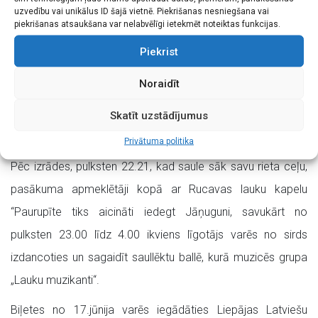
uzvedību vai unikālus ID šajā vietnē. Piekrišanas nesniegšana vai
Iemīļotos varoņus atveidos Metalurgu Tautas teātra
piekrišanas atsaukšana var nelabvēlīgi ietekmēt noteiktas funkcijas.
atraktīvākie aktieri – Diāna Zuļģe, Ilze Cimermane, Iveta
Piekrist
Treimane, Lāsma Ruņģe, Nora Pakalnišķe, Sinilga Ozoliņa,
Noraidīt
Ainars Krūms, Andis Lācis, Arvīds Kreināts, Kaspars Plauks
kā arī teātra paši jaunākie dalībnieki. Scenogrāfiju veidojis
Skatīt uzstādījumus
Reinis Kuncītis.
Privātuma politika
Pēc izrādes, pulksten 22.21, kad saule sāk savu rieta ceļu,
pasākuma apmeklētāji kopā ar Rucavas lauku kapelu
“Paurupīte tiks aicināti iedegt Jāņuguni, savukārt no
pulksten 23.00 līdz 4.00 ikviens līgotājs varēs no sirds
izdancoties un sagaidīt saullēktu ballē, kurā muzicēs grupa
„Lauku muzikanti“.
Biļetes no 17.jūnija varēs iegādāties Liepājas Latviešu