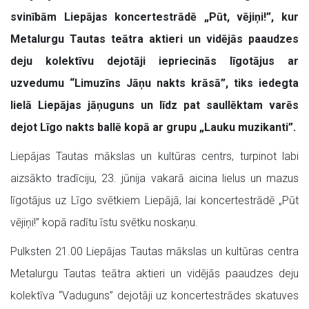
svinībām Liepājas koncertestrādē „Pūt, vējiņi!”, kur
Metalurgu Tautas teātra aktieri un vidējās paaudzes
deju kolektīvu dejotāji iepriecinās līgotājus ar
uzvedumu “Limuzīns Jāņu nakts krāsā”
, tiks iedegta
lielā Liepājas jāņuguns un līdz pat saullēktam varēs
dejot Līgo nakts ballē kopā ar grupu „Lauku muzikanti”.
Liepājas Tautas mākslas un kultūras centrs, turpinot labi
aizsākto tradīciju, 23. jūnija vakarā aicina lielus un mazus
līgotājus uz Līgo svētkiem Liepājā, lai koncertestrādē „Pūt
vējiņi!” kopā radītu īstu svētku noskaņu.
Pulksten 21.00 Liepājas Tautas mākslas un kultūras centra
Metalurgu Tautas teātra aktieri un vidējās paaudzes deju
kolektīva “Vaduguns” dejotāji uz koncertestrādes skatuves