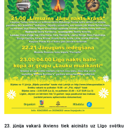
23. jūnija vakarā ikviens tiek aicināts uz Līgo svētku