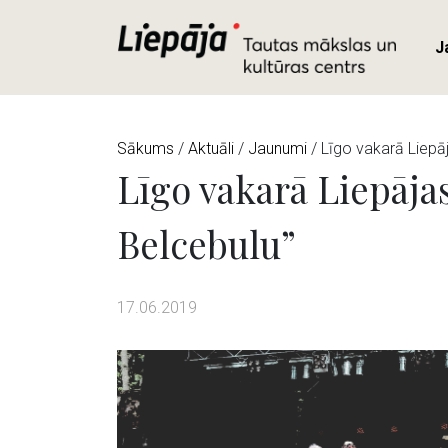
J
Sākums
/
Aktuāli
/
Jaunumi
/ Līgo vakarā Liepāj
Līgo vakarā Liepājas
Belcebulu”
17.06.2019