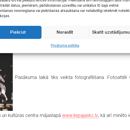
labātu un/vai piekļūtu ierīces informācijai. Piekrišana šīm tehnoloģijām ļaus mu
trādāt datus, piemēram, pārlūkošanas uzvedību vai unikālus ID šajā vietnē.
rka “Beztemata” māksliniekiem un dejot līdz rīta gaismai grupas
krišanas nesniegšana vai piekrišanas atsaukšana var nelabvēlīgi ietekmēt noteik
kcijas.
a norises vietā, Pērkones ielā 32, kur varēs gan iegādāties mi
var ņemt visu, kas nepieciešams ērtai un līksmai laika pavadīša
Piekrist
Noraidīt
Skatīt uzstādījumu
Privātuma politika
Pasākuma laikā tiks veikta fotografēšana. Fotoattēli va
s un kultūras centra mājaslapā
www.liepajaskc.lv
, kā arī minēto 