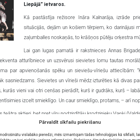
Liepājā” ietvaros.
Kā pastāstīja režisore Ināra Kalnarāja, izrāde pr
situācijās, dejām un košiem tērpiem, ko darinājusi
zaļumballes noskaņās, to krāšņos pūtēju orķestra mū
Lai gan lugas pamatā ir rakstnieces Annas Brigade
sekventa atturībniece un uzsvērusi sievietes lomu tautas morāl
oma par apvienošanās spēku un sieviešu-vīriešu attiecībām: “
glāk sasniedzams. Sievietes un vīrieši mēdz izturēties kā divas p
s, kurās vieni vai otri cenšas pierādīt, kurš ir gudrāks, kurš – la
tīsimies izcelt smieklīgo. Un caur smieklīgo, protams, – arī nop
s teātra aktieri, bet pret vīru nodzirdītāju krodzinieku Vaņķi (Vald
Pārvaldīt sīkfailu piekrišanu
 nodrošinātu vislabāko pieredzi, mēs izmantojam tādas tehnoloģijas kā sīkfaili, la
ies Līgo svētku svinēšana – ikviens varēs sajust Līgo nakts 