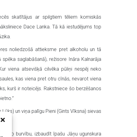
iecēs skatītājus ar spilgtiem tēliem komiskās
 māksliniece Dace Lanka. Tā kā iestudējums top
zika.
res noliedzošā attieksme pret alkoholu un tā
ā spēka saglabāšanā), režisore Ināra Kalnarāja
Kur viena atsevišķā cilvēka pūliņi nespēj neko
asaules, kas viena pret otru cīnās, nevarot viena
bāks, kurš ir noteicējs. Rakstniece šo berzēšanos
ietno.”
is Lūks) un viņa palīgu Pieni (Gints Vīksna) sievas
i
maģisko burvību, izbaudīt īpašu Jāņu ugunskura