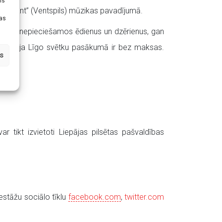
ms
 “Jūrkant” (Ventspils) mūzikas pavadījumā.
tas
elastam nepieciešamos ēdienus un dzērienus, gan
nai. Ieeja Līgo svētku pasākumā ir bez maksas.
s
r tikt izvietoti Liepājas pilsētas pašvaldības
iestāžu sociālo tīklu
facebook.com
,
twitter.com