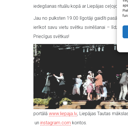
sag
aps
iedegšanas rituālu kopā ar Liepājas ceļojošā ci
Pie
fun
Jau no pulksten 19.00 līgotāji gaidīti pasākum
ierīkot savu vietu svētku svinēšanai – līdzi 
Priecīgus svētkus!
portālā
www.liepaja.lv
, Liepājas Tautas māksla
un
instagram.com
kontos.