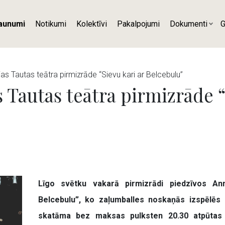
aunumi
Notikumi
Kolektīvi
Pakalpojumi
Dokumenti
G
as Tautas teātra pirmizrāde “Sievu kari ar Belcebulu”
 Tautas teātra pirmizrāde “
Līgo svētku vakarā pirmizrādi piedzīvos An
Belcebulu”, ko zaļumballes noskaņās izspēlēs L
skatāma bez maksas pulksten 20.30 atpūtas