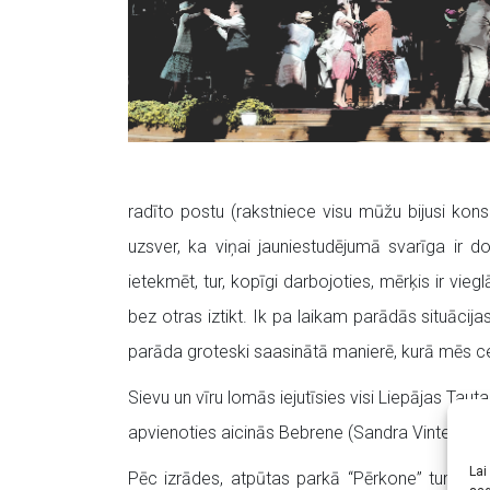
radīto postu (rakstniece visu mūžu bijusi kon
uzsver, ka viņai jauniestudējumā svarīga ir d
ietekmēt, tur, kopīgi darbojoties, mērķis ir vie
bez otras iztikt. Ik pa laikam parādās situācija
parāda groteski saasinātā manierē, kurā mēs cen
Sievu un vīru lomās iejutīsies visi Liepājas Tauta
apvienoties aicinās Bebrene (Sandra Vintere).
Lai
Pēc izrādes, atpūtas parkā “Pērkone” turpinās