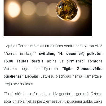
Liepājas Tautas mākslas un kultūras centra sarīkojuma ciklā
“Ziemas noskaņā”
svētdien, 14. decembrī, pulksten
15.00 Tautas teātris
aicina uz
pirmizrādi
Torntona
Vaildera lugas iestudējumam
“Ilgās Ziemassvētku
pusdienas”
Liepājas Latviešu biedrības nama Kamerzālē.
Ieeja bez maksas.
“Tas ir stāsts par ģimeni gandrīz gadsimta garumā. Dzimta
atkal un atkal tiekas pie Ziemassvētku pusdienu galda. Laiks