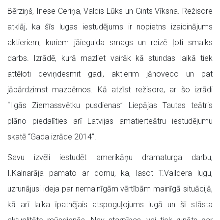
Bērziņš, Inese Ceriņa, Valdis Lūks un Gints Vīksna. Režisore
atklāj, ka šīs lugas iestudējums ir nopietns izaicinājums
aktieriem, kuriem jāiegulda smags un reizē ļoti smalks
darbs. Izrādē, kurā mazliet vairāk kā stundas laikā tiek
attēloti deviņdesmit gadi, aktierim jānoveco un pat
jāpārdzimst mazbērnos. Kā atzīst režisore, ar šo izrādi
“Ilgās Ziemassvētku pusdienas” Liepājas Tautas teātris
plāno piedalīties arī Latvijas amatierteātru iestudējumu
skatē “Gada izrāde 2014”.
Savu izvēli iestudēt amerikāņu dramaturga darbu,
I.Kalnarāja pamato ar domu, ka, lasot T.Vaildera lugu,
uzrunājusi ideja par nemainīgām vērtībām mainīgā situācijā,
kā arī laika īpatnējais atspoguļojums lugā un šī stāsta