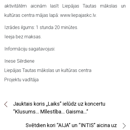
aktivitātēm aicinām lasīt Liepājas Tautas mākslas un
kultūras centra mājas lapā: www.liepajaskc.lv.
Izrādes ilgums: 1 stunda 20 minūtes.
Ieeja bez maksas.
Informāciju sagatavojusi:
Inese Sērdiene
Liepājas Tautas mākslas un kultūras centra
Projektu vadītāja
Jauktais koris „Laiks” ielūdz uz koncertu
“Klusums… Mīlestība… Gaisma…”
Svētdien kori “AIJA” un “INTIS” aicina uz