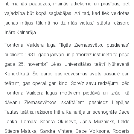
rit, mainās paaudzes, mainās attieksme un prasības, bet
vajadzība būt kopā saglabājas. Arī tad, kad tiek veidotas
jaunas mājas tālumā no dzimtās vietas,” stāsta režisore
Ināra Kalnarāja.
Torntona Vaildera luga “Ilgās Ziemassvētku pusdienas”
publicēta 1931. gada janvārī un pirmoreiz iestudēta tā paša
gada 25. novembrī Jēlas Universitātes teātrī Ņūhevenā
Konektikutā. Šis darbs bijis iedvesmas avots pasaulē gan
teātrim, gan operai, gan kino. Šoreiz savu redzējumu pēc
Torntona Vaildera lugas motīviem piedāvā un izrādi kā
dāvanu Ziemassvētkos skatītājiem pasniedz Liepājas
Tautas teātris, režisore Ināra Kalnarāja un scenogrāfe Dace
Lanka. Lomās: Sandra Okuņeva, Jānis Muižnieks, Lelde
Stiebre-Matuka, Sandra Vintere, Dace Volksone, Roberts