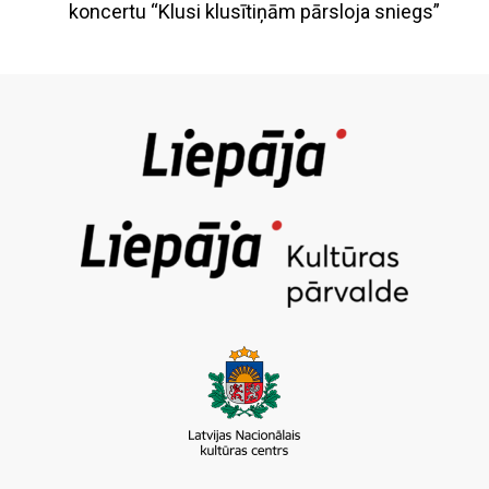
koncertu “Klusi klusītiņām pārsloja sniegs”