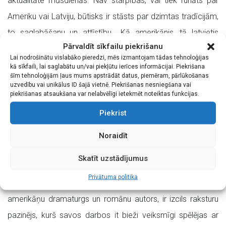
aktualitāte mūsdienās. Nav starpības, vai tiek runāts par
Ameriku vai Latviju, būtisks ir stāsts par dzimtas tradīcijām,
to saglabāšanu un attīstību. „Kā amerikānis, tā latvietis
Pārvaldīt sīkfailu piekrišanu
katros Ziemassvētkos sēž pie klāta galda, un vienmēr ir
Lai nodrošinātu vislabāko pieredzi, mēs izmantojam tādas tehnoloģijas
vienas un tās pašas runas, vienīgi mainās sastāvs pie galda.
kā sīkfaili, lai saglabātu un/vai piekļūtu ierīces informācijai. Piekrišana
šīm tehnoloģijām ļaus mums apstrādāt datus, piemēram, pārlūkošanas
Tad pienāk brīdis, kad vienai paaudzei paliek par šauru, un
uzvedību vai unikālus ID šajā vietnē. Piekrišanas nesniegšana vai
piekrišanas atsaukšana var nelabvēlīgi ietekmēt noteiktas funkcijas.
viņi grib izrauties no izlolotās dzimtas ligzdas, no tradīcijas
Piekrist
un doties plašajā pasaulē. Viņi nav tie, kas noliedz, viņi ir tie,
kas grib būt kaut kā jauna sākums. Un tomēr tāpēc
Noraidīt
pusdienu galds, pie kura sapulcējas citreiz te vairāk, te
Skatīt uzstādījumus
mazāk, paliek tukšs.” stāsta I.Kalnarāja.
Privātuma politika
Lugas autors, Torntons Vailders (1897 – 1975), pazīstamais
amerikāņu dramaturgs un romānu autors, ir izcils raksturu
pazinējs, kurš savos darbos it bieži veiksmīgi spēlējas ar