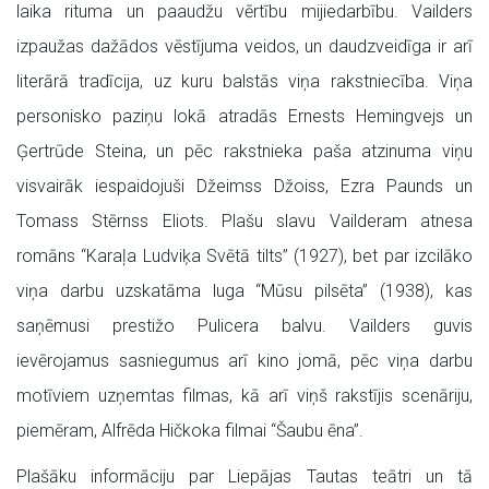
laika rituma un paaudžu vērtību mijiedarbību. Vailders
izpaužas dažādos vēstījuma veidos, un daudzveidīga ir arī
literārā tradīcija, uz kuru balstās viņa rakstniecība. Viņa
personisko paziņu lokā atradās Ernests Hemingvejs un
Ģertrūde Steina, un pēc rakstnieka paša atzinuma viņu
visvairāk iespaidojuši Džeimss Džoiss, Ezra Paunds un
Tomass Stērnss Eliots. Plašu slavu Vailderam atnesa
romāns “Karaļa Ludviķa Svētā tilts” (1927), bet par izcilāko
viņa darbu uzskatāma luga “Mūsu pilsēta” (1938), kas
saņēmusi prestižo Pulicera balvu. Vailders guvis
ievērojamus sasniegumus arī kino jomā, pēc viņa darbu
motīviem uzņemtas filmas, kā arī viņš rakstījis scenāriju,
piemēram, Alfrēda Hičkoka filmai “Šaubu ēna”.
Plašāku informāciju par Liepājas Tautas teātri un tā