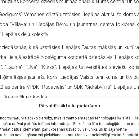
mūzikas koncertā dziedās multinacionālā kultūras centra ”Unisons
Godīgums” Vēmanes dārzā uzstāsies Liepājas aktrišu folkloras a
opa “Vēlava” un Liepājas Bērnu un jaunatnes centra folkloras ko
 Liepājas deju kolektīvi.
iedāšanās, kurā uzstāsies Liepājas Tautas mākslas un kultūras
a Lielajā estrādē. Noslēguma koncertā dziedās visi Liepājas kor
TIS”, “Lauma”, “Līva”, “Kursa”; Liepājas Universitātes sieviešu ko
s 1.ģimnāzijas jauniešu koris; Liepājas Valsts tehnikuma un 8.vi
ūras centra VPDK “Rucavietis” un SDK “Sidrabvilnis”, Liepājas U
n Jūras spēku orķestris.
Pārvaldīt sīkfailu piekrišanu
īta gaismai Mežaparka Lielajā estrādē.
 nodrošinātu vislabāko pieredzi, mēs izmantojam tādas tehnoloģijas kā sīkfaili, la
os latviešu Dziesmu un XVII Deju svētkos:
labātu un/vai piekļūtu ierīces informācijai. Piekrišana šīm tehnoloģijām ļaus mu
trādāt datus, piemēram, pārlūkošanas uzvedību vai unikālus ID šajā vietnē.
krišanas nesniegšana vai piekrišanas atsaukšana var nelabvēlīgi ietekmēt noteik