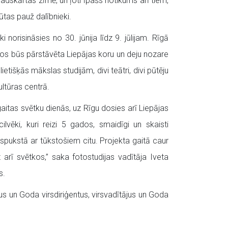
gadskārtas zīmē, un ļoti īpašs notikums arī tiem,
ūtas pauž dalībnieki.
 norisināsies no 30. jūnija līdz 9. jūlijam. Rīgā
tkos būs pārstāvēta Liepājas koru un deju nozare
tišķās mākslas studijām, divi teātri, divi pūtēju
ltūras centrā.
aitas svētku dienās, uz Rīgu dosies arī Liepājas
lvēki, kuri reizi 5 gados, smaidīgi un skaisti
dspukstā ar tūkstošiem citu. Projekta gaitā caur
arī svētkos,” saka fotostudijas vadītāja Iveta
s.
s un Goda virsdiriģentus, virsvadītājus un Goda