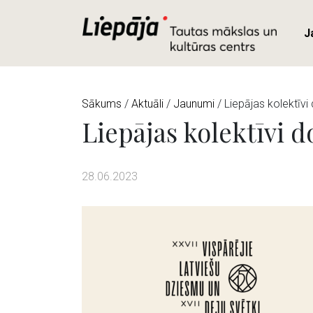
J
Sākums
/
Aktuāli
/
Jaunumi
/ Liepājas kolektīv
Liepājas kolektīvi 
28.06.2023