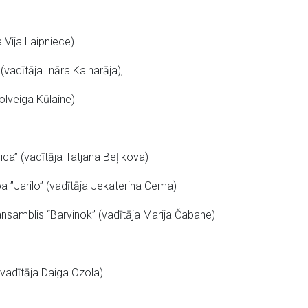
 Vija Laipniece)
(vadītāja Ināra Kalnarāja),
olveiga Kūlaine)
ca” (vadītāja Tatjana Beļikova)
a ”Jarilo” (vadītāja Jekaterina Cema)
ansamblis “Barvinok” (vadītāja Marija Čabane)
vadītāja Daiga Ozola)