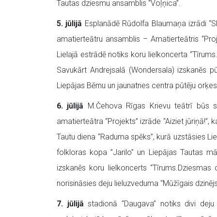
Tautas dziesmu ansamblis “Voļņica”.
5. jūlijā
Esplanādē Rūdolfa Blaumaņa izrādi “Sk
amatierteātru ansamblis – Amatierteātris “Pro
Lielajā estrādē notiks koru lielkoncerta “Tīrum
Savukārt Andrejsalā (Wondersala) izskanēs pūt
Liepājas Bērnu un jaunatnes centra pūtēju orķest
6. jūlijā
M.Čehova Rīgas Krievu teātrī būs sk
amatierteātra “Projekts” izrāde “Aiziet jūriņā!”
Tautu diena “Raduma spēks”, kurā uzstāsies Liep
folkloras kopa ”Jarilo” un Liepājas Tautas m
izskanēs koru lielkoncerts “Tīrums.Dziesmas c
norisināsies deju lieluzveduma “Mūžīgais dzinēj
7. jūlijā
stadionā “Daugava” notiks divi deju l