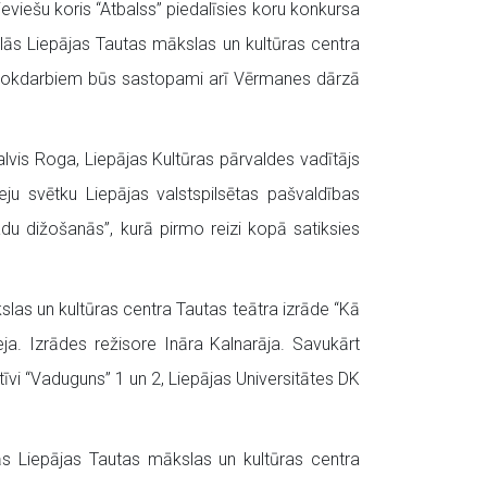
ieviešu koris “Atbalss” piedalīsies koru konkursa
edalās Liepājas Tautas mākslas un kultūras centra
viem rokdarbiem būs sastopami arī Vērmanes dārzā
lvis Roga, Liepājas Kultūras pārvaldes vadītājs
ju svētku Liepājas valstspilsētas pašvaldības
u dižošanās”, kurā pirmo reizi kopā satiksies
las un kultūras centra Tautas teātra izrāde “Kā
a. Izrādes režisore Ināra Kalnarāja. Savukārt
īvi “Vaduguns” 1 un 2, Liepājas Universitātes DK
s Liepājas Tautas mākslas un kultūras centra