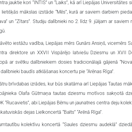
a jauktie kori “INTIS” un “Laiks”, kā arī Liepājas Universitātes s
autas lietišķās mākslas izstāde “Mēs”, kurā ar saviem darbiem pi
pava” un “Zītars”. Studiju dalībnieki no 2. līdz 9. jūlijam ar sa
gū.
tāvēto iestāžu vadība, Liepājas mērs Gunārs Ansiņš, vicemērs Sa
ntra direktore un XXVII Vispārējo latviešu Dziesmu un XVII De
ā ar svētku dalībniekiem dosies tradicionālajā gājienā “Novad
 dalībnieki baudīs atklāšanas koncertu pie “Arēnas Rīga”.
ru brīvdabas izrādes, kur būs skatāma arī Liepājas Tautas māks
iepājnieka Olafa Gūtmaņa tautas dziesmu motīvos sakņotā dzej
 “Rucavietis”, abi Liepājas Bērnu un jaunatnes centra deju kolekt
atuviskās dejas Lielkoncertā “Balts” “Arēnā Rīga”.
tautību kolektīvu koncertā “Saules dziesmu audeklā” dziedā