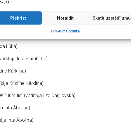
kcijas.
Lūka)
Piekrist
Noraidīt
Skatīt uzstādījumu
tīne Jaunbrūna)
Privātuma politika
ta Egliena)
īda Lūka)
vadītāja Inta Blumbaha)
tīne Kārkliņa)
āja Kristīne Kārkliņa)
 “Jumītis” (vadītāja Ilze Daņilovska)
a Inta Āboliņa)
āja Inta Āboliņa)