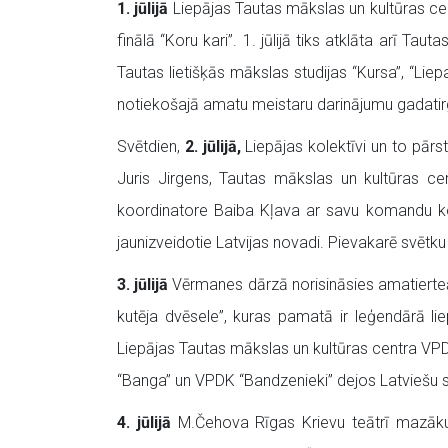
1. jūlijā
Liepājas Tautas mākslas un kultūras centr
finālā “Koru kari”. 1. jūlijā tiks atklāta arī T
Tautas lietišķās mākslas studijas “Kursa”, “Lie
notiekošajā amatu meistaru darinājumu gadatir
Svētdien,
2. jūlijā,
Liepājas kolektīvi un to pārs
Juris Jirgens, Tautas mākslas un kultūras ce
koordinatore Baiba Kļava ar savu komandu kop
jaunizveidotie Latvijas novadi. Pievakarē svētku
3. jūlijā
Vērmanes dārzā norisināsies amatierteāt
kutēja dvēsele”, kuras pamatā ir leģendārā l
Liepājas Tautas mākslas un kultūras centra VPDK
“Banga” un VPDK “Bandzenieki” dejos Latviešu sk
4. jūlijā
M.Čehova Rīgas Krievu teātrī mazākum