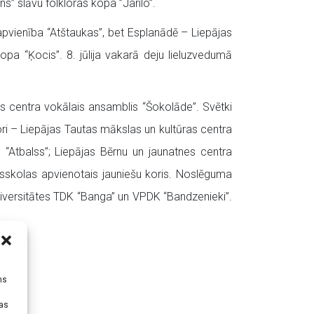
” slāvu folkloras kopa ”Jarilo”.
pvienība “Atštaukas”, bet Esplanādē – Liepājas
pa “Ķocis”. 8. jūlija vakarā deju lieluzvedumā
 centra vokālais ansamblis “Šokolāde”. Svētki
i – Liepājas Tautas mākslas un kultūras centra
ris “Atbalss”; Liepājas Bērnu un jaunatnes centra
dusskolas apvienotais jauniešu koris. Noslēguma
niversitātes TDK “Banga” un VPDK “Bandzenieki”.
i
ms
tas