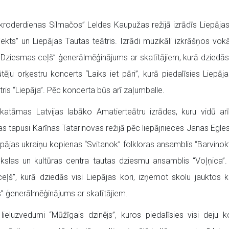
roderdienas Silmačos” Leldes Kaupužas režijā izrādīs Liepājas
jekts” un Liepājas Tautas teātris. Izrādi muzikāli izkrāšņos v
s.Dziesmas ceļš” ģenerālmēģinājums ar skatītājiem, kurā dziedās 
ēju orķestru koncerts “Laiks iet pāri”, kurā piedalīsies Liepā
ris “Liepāja”. Pēc koncerta būs arī zaļumballe.
atāmas Latvijas labāko Amatierteātru izrādes, kuru vidū ar
, kas tapusi Karīnas Tatarinovas režijā pēc liepājnieces Janas E
ājas ukraiņu kopienas “Svitanok” folkloras ansamblis “Barvinok”
ākslas un kultūras centra tautas dziesmu ansamblis “Voļņica”
eļš”, kurā dziedās visi Liepājas kori, izņemot skolu jauktos
s” ģenerālmēģinājums ar skatītājiem.
ieluzvedumi “Mūžīgais dzinējs”, kuros piedalīsies visi deju k