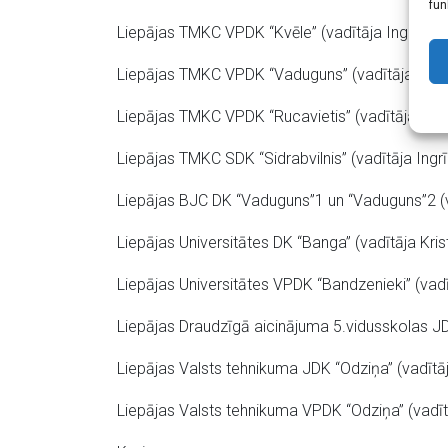
fun
Liepājas TMKC VPDK “Kvēle” (vadītāja Ingrīda 
Liepājas TMKC VPDK “Vaduguns” (vadītāja Kris
Liepājas TMKC VPDK “Rucavietis” (vadītāja Vine
Liepājas TMKC SDK “Sidrabvilnis” (vadītāja Ingr
Liepājas BJC DK “Vaduguns”1 un “Vaduguns”2 (
Liepājas Universitātes DK “Banga” (vadītāja Kris
Liepājas Universitātes VPDK “Bandzenieki” (vadīt
Liepājas Draudzīgā aicinājuma 5.vidusskolas JDK
Liepājas Valsts tehnikuma JDK “Odziņa” (vadītāj
Liepājas Valsts tehnikuma VPDK “Odziņa” (vadīt