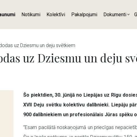
aunumi
Notikumi
Kolektīvi
Pakalpojumi
Dokumenti
G
i dodas uz Dziesmu un deju svētkiem
dodas uz Dziesmu un deju s
Šo piektdien, 30. jūnijā no Liepājas uz Rīgu dosi
XVII Deju svētku kolektīvu dalībnieki. Liepāju p
900 dalībniekiem un profesionālais Jūras spēku o
“Esam pacilātā noskaņojumā un priecīgas nepacietība