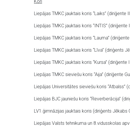
Kori
Liepājas TMKC jauktais koris “Laiks” (diriģente 
Liepājas TMKC jauktais koris “INTIS” (diriģente 
Liepājas TMKC jauktais koris “Lauma” (diriģente
Liepājas TMKC jauktais koris “Līva” (diriģents J
Liepājas TMKC jauktais koris “Kursa” (diriģente I
Liepājas TMKC sieviešu koris “Aija” (diriģente Gu
Liepājas Universitātes sieviešu koris “Atbalss” (d
Liepājas BJC jauniešu koris “Reverberācija” (di
LV1.ģimnāzijas jauktais koris (diriģents Jēkabs 
Liepājas Valsts tehnikuma un 8.vidusskolas apvie