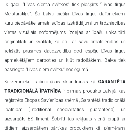
Ik gadu “Līvas ciema svētkos” tiek piešķirts “Līvas tirgus
Meistarstiķis”. Šo balvu piešķir Līvas tirgus dalībniekiem,
kuru piedāvātie amatniecības izstrādājumi un tirdzniecības
vietas vizuālais noformējums izceļas ar īpašu unikalitāti,
oriģinalitāti un kvalitāti, kā arī ar savu amatniecības un
lietišķās prasmes daudzveidību dod iespēju Līvas tirgus
apmeklētājiem darboties un kļūt radošākiem. Balva tiek
pasniegta “Līvas ciem svētku” noslēgumā.
Kurzemnieku tradicionālais sklandrausis kā
GARANTĒTA
TRADICIONĀLĀ ĪPATNĪBA
ir pirmais produkts Latvijā, kas
reģistrēts Eiropas Savienības shēmā „Garantētā tradicionālā
īpatnība” (Traditional specialitaties guaranteed) un
aizsargāts ES līmenī. Šobrīd tas iekļauts vienā grupā ar
tādiem aizsargātiem pārtikas produktiem kā, piemēram,