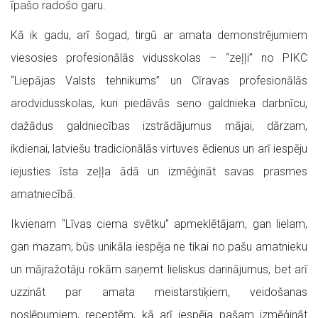
īpašo radošo garu.
Kā ik gadu, arī šogad, tirgū ar amata demonstrējumiem
viesosies profesionālās vidusskolas – “zeļļi” no PIKC
“Liepājas Valsts tehnikums” un Cīravas profesionālās
arodvidusskolas, kuri piedāvās seno galdnieka darbnīcu,
dažādus galdniecības izstrādājumus mājai, dārzam,
ikdienai, latviešu tradicionālās virtuves ēdienus un arī iespēju
iejusties īsta zeļļa ādā un izmēģināt savas prasmes
amatniecībā.
Ikvienam “Līvas ciema svētku” apmeklētājam, gan lielam,
gan mazam, būs unikāla iespēja ne tikai no pašu amatnieku
un mājražotāju rokām saņemt lieliskus darinājumus, bet arī
uzzināt par amata meistarstiķiem, veidošanas
noslēpumiem, receptēm, kā arī iespēja pašam izmēģināt