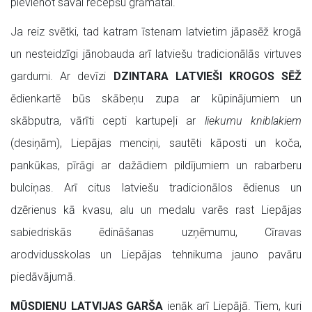
pievienot savai recepšu grāmatai.
Ja reiz svētki, tad katram īstenam latvietim jāpasēž krogā
un nesteidzīgi jānobauda arī latviešu tradicionālās virtuves
gardumi. Ar devīzi
DZINTARA LATVIEŠI KROGOS SĒŽ
ēdienkartē būs skābeņu zupa ar kūpinājumiem un
skābputra, vārīti cepti kartupeļi ar
liekumu kniblakiem
(desiņām), Liepājas menciņi, sautēti kāposti un koča,
pankūkas, pīrāgi ar dažādiem pildījumiem un rabarberu
bulciņas. Arī citus latviešu tradicionālos ēdienus un
dzērienus kā kvasu, alu un medalu varēs rast Liepājas
sabiedriskās ēdināšanas uzņēmumu, Cīravas
arodvidusskolas un Liepājas tehnikuma jauno pavāru
piedāvājumā.
MŪSDIENU LATVIJAS GARŠA
ienāk arī Liepājā. Tiem, kuri