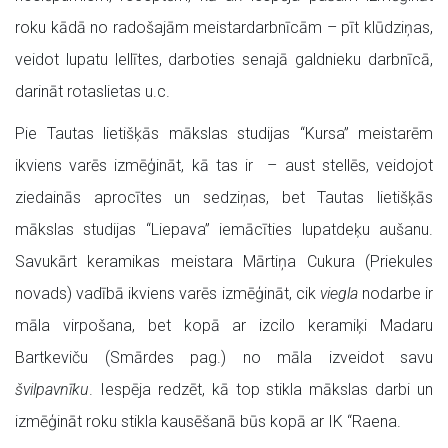
roku kādā no radošajām meistardarbnīcām – pīt klūdziņas,
veidot lupatu lellītes, darboties senajā galdnieku darbnīcā,
darināt rotaslietas u.c.
Pie Tautas lietišķās mākslas studijas “Kursa” meistarēm
ikviens varēs izmēģināt, kā tas ir – aust stellēs, veidojot
ziedainās aprocītes un sedziņas, bet Tautas lietišķās
mākslas studijas “Liepava” iemācīties lupatdeķu aušanu.
Savukārt keramikas meistara Mārtiņa Cukura (Priekules
novads) vadībā ikviens varēs izmēģināt, cik
viegla
nodarbe ir
māla virpošana, bet kopā ar izcilo keramiķi Madaru
Bartkeviču (Smārdes pag.) no māla izveidot savu
švilpavnīku
. Iespēja redzēt, kā top stikla mākslas darbi un
izmēģināt roku stikla kausēšanā būs kopā ar IK “Raena.