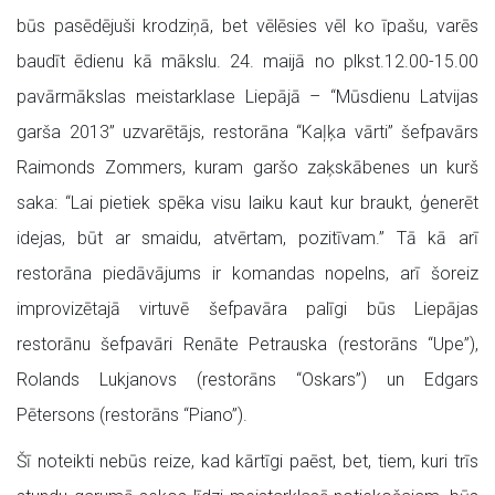
būs pasēdējuši krodziņā, bet vēlēsies vēl ko īpašu, varēs
baudīt ēdienu kā mākslu. 24. maijā no plkst.12.00-15.00
pavārmākslas meistarklase Liepājā – “Mūsdienu Latvijas
garša 2013” uzvarētājs, restorāna “Kaļķa vārti” šefpavārs
Raimonds Zommers, kuram garšo zaķskābenes un kurš
saka: “Lai pietiek spēka visu laiku kaut kur braukt, ģenerēt
idejas, būt ar smaidu, atvērtam, pozitīvam.” Tā kā arī
restorāna piedāvājums ir komandas nopelns, arī šoreiz
improvizētajā virtuvē šefpavāra palīgi būs Liepājas
restorānu šefpavāri Renāte Petrauska (restorāns “Upe”),
Rolands Lukjanovs (restorāns “Oskars”) un Edgars
Pētersons (restorāns “Piano”).
Šī noteikti nebūs reize, kad kārtīgi paēst, bet, tiem, kuri trīs