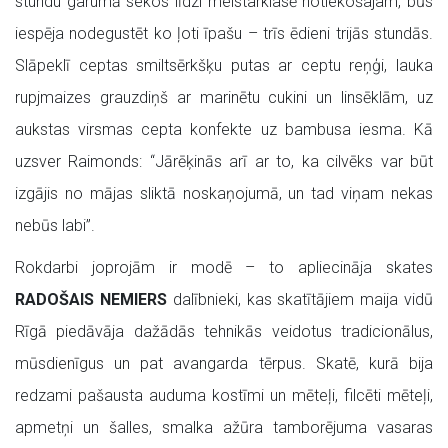
stundu garumā sekos līdzi meistarklasē notiekošajam, būs
iespēja nodegustēt ko ļoti īpašu – trīs ēdieni trijās stundās.
Slāpeklī ceptas smiltsērkšķu putas ar ceptu reņģi, lauka
rupjmaizes grauzdiņš ar marinētu cukini un linsēklām, uz
aukstas virsmas cepta konfekte uz bambusa iesma. Kā
uzsver Raimonds: “Jārēķinās arī ar to, ka cilvēks var būt
izgājis no mājas sliktā noskaņojumā, un tad viņam nekas
nebūs labi”.
Rokdarbi joprojām ir modē – to apliecināja skates
RADOŠAIS NEMIERS
dalībnieki, kas skatītājiem maija vidū
Rīgā piedāvāja dažādās tehnikās veidotus tradicionālus,
mūsdienīgus un pat avangarda tērpus. Skatē, kurā bija
redzami pašausta auduma kostīmi un mēteļi, filcēti mēteļi,
apmetņi un šalles, smalka ažūra tamborējuma vasaras