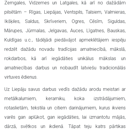
Zemgales, Vidzemes un Latgales, kā arī no dažādām
pilsētām – Rīgas, Liepājas, Ventspils, Talsiem, Valmieras,
Ikšķiles, Saldus, Skrīveriem, Ogres, Cēsīm, Siguldas,
Mārupes, Jūrmalas, Jelgavas, Auces, Līgatnes, Bauskas,
Kuldīgas u.c., tādējādi piedāvājot apmeklētājiem iespēju
redzēt dažādu novadu tradīcijas amatniecībā, mākslā,
rokdarbos, kā arī iegādāties unikālus mākslas un
amatniecības darbus un nobaudīt latviešu tradicionālās
virtuves ēdienus.
Uz Liepāju savus darbus vedīs dažādu arodu meistari ar
metālkalumiem, keramiku, koka izstrādājumiem,
rotaslietām, tekstila un citiem darinājumiem, kurus ikviens
varēs gan aplūkot, gan iegādāties, lai izmantotu mājās,
dārzā, svētkos un ikdienā. Tāpat teju katrs pārtikas