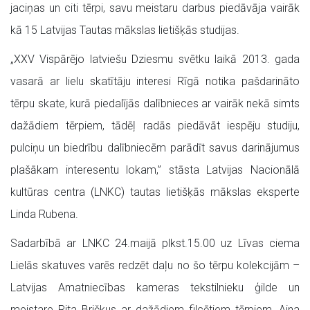
jaciņas un citi tērpi, savu meistaru darbus piedāvāja vairāk
kā 15 Latvijas Tautas mākslas lietišķās studijas.
„XXV Vispārējo latviešu Dziesmu svētku laikā 2013. gada
vasarā ar lielu skatītāju interesi Rīgā notika pašdarināto
tērpu skate, kurā piedalījās dalībnieces ar vairāk nekā simts
dažādiem tērpiem, tādēļ radās piedāvāt iespēju studiju,
pulciņu un biedrību dalībniecēm parādīt savus darinājumus
plašākam interesentu lokam,” stāsta Latvijas Nacionālā
kultūras centra (LNKC) tautas lietišķās mākslas eksperte
Linda Rubena.
Sadarbībā ar LNKC 24.maijā plkst.15.00 uz Līvas ciema
Lielās skatuves varēs redzēt daļu no šo tērpu kolekcijām –
Latvijas Amatniecības kameras tekstilnieku ģilde un
meistare Rita Bričkus ar dažādiem filcētiem tērpiem, Aina