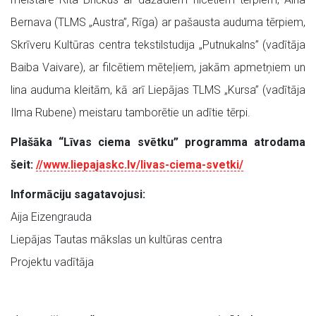
Bernava (TLMS „Austra”, Rīga) ar pašausta auduma tērpiem,
Skrīveru Kultūras centra tekstilstudija „Putnukalns” (vadītāja
Baiba Vaivare), ar filcētiem mēteļiem, jakām apmetņiem un
lina auduma kleitām, kā arī Liepājas TLMS „Kursa” (vadītāja
Ilma Rubene) meistaru tamborētie un adītie tērpi.
Plašāka “Līvas ciema svētku” programma atrodama
šeit:
//www.liepajaskc.lv/livas-ciema-svetki/
Informāciju sagatavojusi:
Aija Eizengrauda
Liepājas Tautas mākslas un kultūras centra
Projektu vadītāja