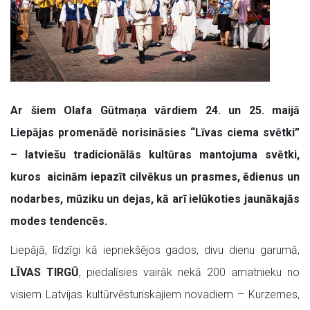
Ar šiem Olafa Gūtmaņa vārdiem 24. un 25. maijā
Liepājas promenādē norisināsies “Līvas ciema svētki”
– latviešu tradicionālās kultūras mantojuma svētki,
kuros aicinām iepazīt cilvēkus un prasmes, ēdienus un
nodarbes, mūziku un dejas, kā arī ielūkoties jaunākajās
modes tendencēs.
Liepājā, līdzīgi kā iepriekšējos gados, divu dienu garumā,
LĪVAS TIRGŪ
, piedalīsies vairāk nekā 200 amatnieku no
visiem Latvijas kultūrvēsturiskajiem novadiem – Kurzemes,