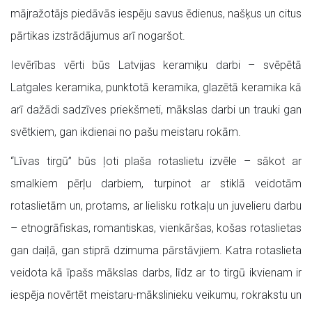
mājražotājs piedāvās iespēju savus ēdienus, našķus un citus
pārtikas izstrādājumus arī nogaršot.
Ievērības vērti būs Latvijas keramiķu darbi – svēpētā
Latgales keramika, punktotā keramika, glazētā keramika kā
arī dažādi sadzīves priekšmeti, mākslas darbi un trauki gan
svētkiem, gan ikdienai no pašu meistaru rokām.
“Līvas tirgū” būs ļoti plaša rotaslietu izvēle – sākot ar
smalkiem pērļu darbiem, turpinot ar stiklā veidotām
rotaslietām un, protams, ar lielisku rotkaļu un juvelieru darbu
– etnogrāfiskas, romantiskas, vienkāršas, košas rotaslietas
gan daiļā, gan stiprā dzimuma pārstāvjiem. Katra rotaslieta
veidota kā īpašs mākslas darbs, līdz ar to tirgū ikvienam ir
iespēja novērtēt meistaru-mākslinieku veikumu, rokrakstu un