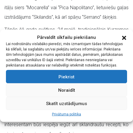
itāļu siers “Mocarella” vai “Pica Napolitano”, lietuviešu gaļas
izstrādājums “Skilandis”, kā arī spāņu “Serrano” šķiņķis.
Tāpēc šā gada svētkos, 24.maijā, tradicionālais Kurzemes
Pārvaldīt sīkfailu piekrišanu
novada ēdiens sklandrausis būs „īpašā lomā”, jo
Lai nodrošinātu vislabāko pieredzi, mēs izmantojam tādas tehnoloģijas
meistardarbnīcās sklandrausi cept mācīs un tā izcelsmi
kā sīkfaili, lai saglabātu un/vai piekļūtu ierīces informācijai. Piekrišana
šīm tehnoloģijām ļaus mums apstrādāt datus, piemēram, pārlūkošanas
skaidros Liepājas Valsts tehnikuma un Cīravas
uzvedību vai unikālus ID šajā vietnē. Piekrišanas nesniegšana vai
piekrišanas atsaukšana var nelabvēlīgi ietekmēt noteiktas funkcijas.
arodvidusskolas topošie pavāri un meistari. EK ziņojumā
Piekrist
skaidro, ka sklandrausis, ko parasti ēd aukstu ar tēju vai
pienu, ir apaļš plācenis, gatavots no stingras rudzu miltu
Noraidīt
mīklas un pildīts kārtās ar vārītu kartupeļu un burkānu
Skatīt uzstādījumus
pildījumu. Kā garšo atšķirīgu receptūru sklandrauši,
Privātuma politika
nodegustēt piedāvās vairāki Kurzemes meistari. Ikvienam
interesentam būs iespēja iegūt arī sklandraušu recepti, ko