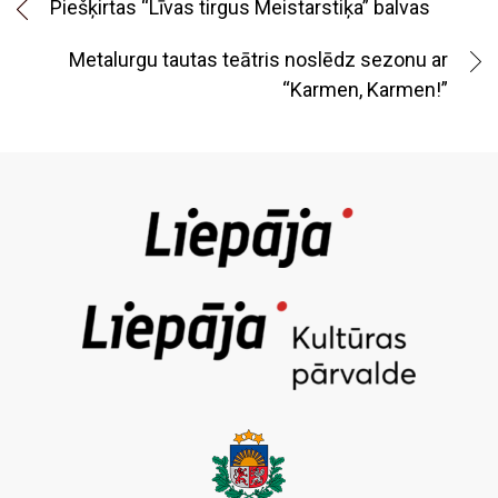
Piešķirtas “Līvas tirgus Meistarstiķa” balvas
Metalurgu tautas teātris noslēdz sezonu ar
“Karmen, Karmen!”