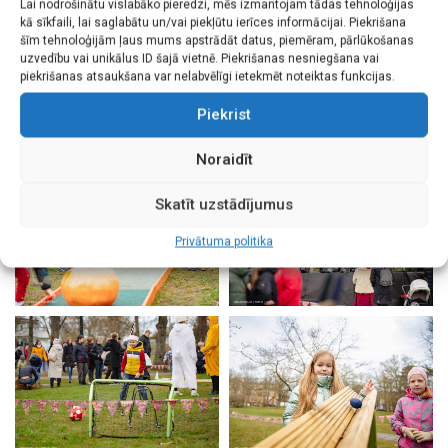
Lai nodrošinātu vislabāko pieredzi, mēs izmantojam tādas tehnoloģijas
kā sīkfaili, lai saglabātu un/vai piekļūtu ierīces informācijai. Piekrišana
šīm tehnoloģijām ļaus mums apstrādāt datus, piemēram, pārlūkošanas
uzvedību vai unikālus ID šajā vietnē. Piekrišanas nesniegšana vai
piekrišanas atsaukšana var nelabvēlīgi ietekmēt noteiktas funkcijas.
Piekrist
Noraidīt
Skatīt uzstādījumus
Privātuma politika