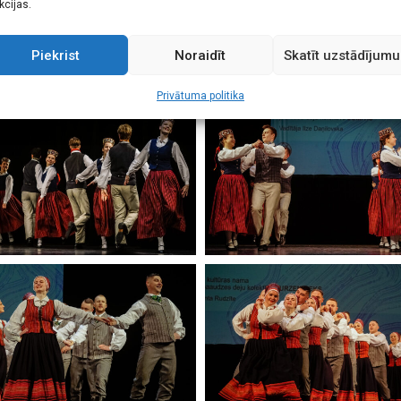
kcijas.
Piekrist
Noraidīt
Skatīt uzstādījumu
Privātuma politika