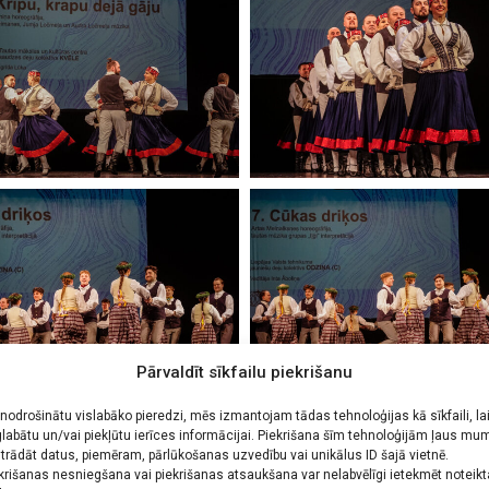
Pārvaldīt sīkfailu piekrišanu
 nodrošinātu vislabāko pieredzi, mēs izmantojam tādas tehnoloģijas kā sīkfaili, la
labātu un/vai piekļūtu ierīces informācijai. Piekrišana šīm tehnoloģijām ļaus mu
trādāt datus, piemēram, pārlūkošanas uzvedību vai unikālus ID šajā vietnē.
krišanas nesniegšana vai piekrišanas atsaukšana var nelabvēlīgi ietekmēt noteik