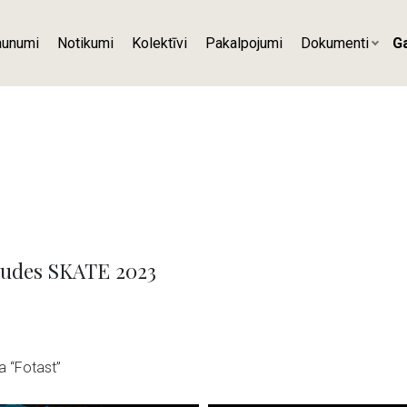
aunumi
Notikumi
Kolektīvi
Pakalpojumi
Dokumenti
Ga
audes SKATE 2023
a “Fotast”