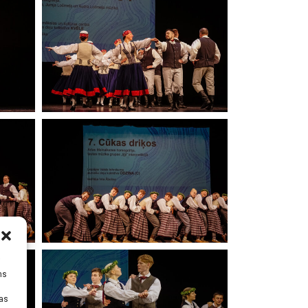
i
ms
tas