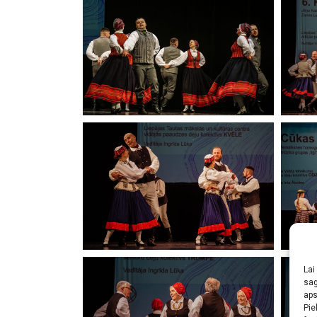
Lai
sag
aps
Pie