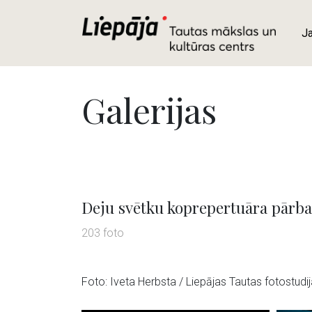
J
Galerijas
Deju svētku koprepertuāra pārb
203 foto
Foto: Iveta Herbsta / Liepājas Tautas fotostudij