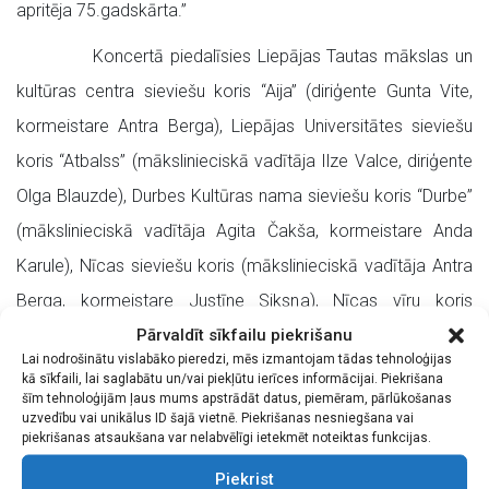
apritēja 75.gadskārta.”
Koncertā piedalīsies Liepājas Tautas mākslas un
kultūras centra sieviešu koris “Aija” (diriģente Gunta Vite,
kormeistare Antra Berga), Liepājas Universitātes sieviešu
koris “Atbalss” (mākslinieciskā vadītāja Ilze Valce, diriģente
Olga Blauzde), Durbes Kultūras nama sieviešu koris “Durbe”
(mākslinieciskā vadītāja Agita Čakša, kormeistare Anda
Karule), Nīcas sieviešu koris (mākslinieciskā vadītāja Antra
Berga, kormeistare Justīne Siksna), Nīcas vīru koris
Pārvaldīt sīkfailu piekrišanu
(mākslinieciskais vadītājs Jēkabs Ozoliņš), Priekules
Lai nodrošinātu vislabāko pieredzi, mēs izmantojam tādas tehnoloģijas
Kultūras nama sieviešu koris “Priekule” (mākslinieciskā
kā sīkfaili, lai saglabātu un/vai piekļūtu ierīces informācijai. Piekrišana
šīm tehnoloģijām ļaus mums apstrādāt datus, piemēram, pārlūkošanas
vadītāja Gunta Vite, kormeistare Skaidra Klasiņa),
uzvedību vai unikālus ID šajā vietnē. Piekrišanas nesniegšana vai
piekrišanas atsaukšana var nelabvēlīgi ietekmēt noteiktas funkcijas.
Pāvilostas Kultūras nama sieviešu koris “Sīga”
(mākslinieciskā vadītāja Madara Ivane, kormeistare Dace
Piekrist