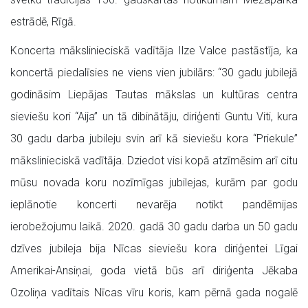
estrādē, Rīgā.
Koncerta mākslinieciskā vadītāja Ilze Valce pastāstīja, ka
koncertā piedalīsies ne viens vien jubilārs: “30 gadu jubilejā
godināsim Liepājas Tautas mākslas un kultūras centra
sieviešu kori “Aija” un tā dibinātāju, diriģenti Guntu Viti, kura
30 gadu darba jubileju svin arī kā sieviešu kora “Priekule”
mākslinieciskā vadītāja. Dziedot visi kopā atzīmēsim arī citu
mūsu novada koru nozīmīgas jubilejas, kurām par godu
ieplānotie koncerti nevarēja notikt pandēmijas
ierobežojumu laikā. 2020. gadā 30 gadu darba un 50 gadu
dzīves jubileja bija Nīcas sieviešu kora diriģentei Līgai
Amerikai-Ansiņai, goda vietā būs arī diriģenta Jēkaba
Ozoliņa vadītais Nīcas vīru koris, kam pērnā gada nogalē