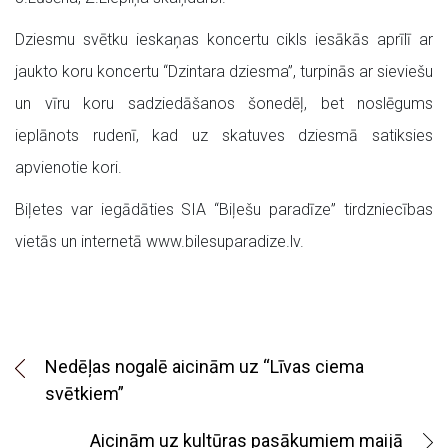
Dziesmu svētku ieskaņas koncertu cikls iesākās aprīlī ar
jaukto koru koncertu “Dzintara dziesma”, turpinās ar sieviešu
un vīru koru sadziedāšanos šonedēļ, bet noslēgums
ieplānots rudenī, kad uz skatuves dziesmā satiksies
apvienotie kori.
Biļetes var iegādāties SIA “Biļešu paradīze” tirdzniecības
vietās un internetā www.bilesuparadize.lv.
Nedēļas nogalē aicinām uz “Līvas ciema
svētkiem”
Aicinām uz kultūras pasākumiem maijā