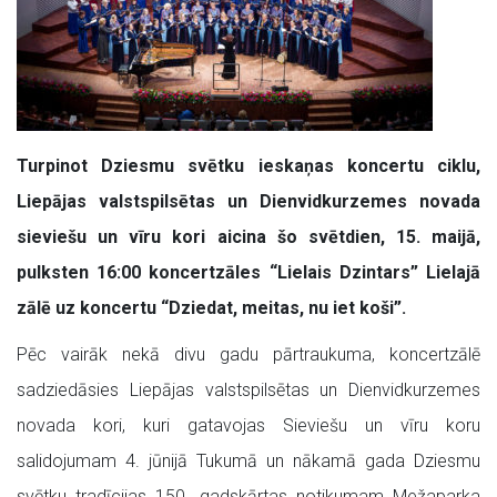
Turpinot Dziesmu svētku ieskaņas koncertu ciklu,
Liepājas valstspilsētas un Dienvidkurzemes novada
sieviešu un vīru kori aicina šo svētdien, 15. maijā,
pulksten 16:00 koncertzāles “Lielais Dzintars” Lielajā
zālē uz koncertu “Dziedat, meitas, nu iet koši”.
Pēc vairāk nekā divu gadu pārtraukuma, koncertzālē
sadziedāsies Liepājas valstspilsētas un Dienvidkurzemes
novada kori, kuri gatavojas Sieviešu un vīru koru
salidojumam 4. jūnijā Tukumā un nākamā gada Dziesmu
svētku tradīcijas 150. gadskārtas notikumam Mežaparka