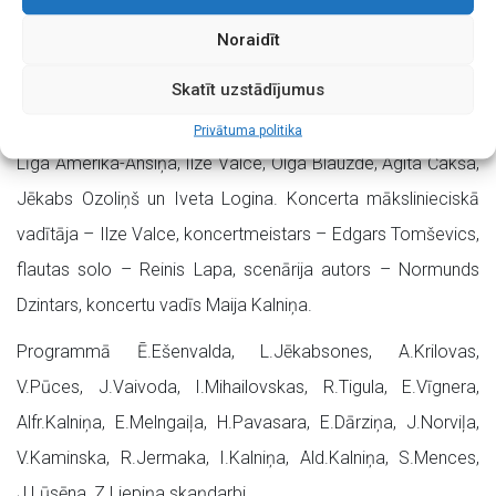
Bunka) un koncerta viesi – Brocēnu vīru koris
Noraidīt
(mākslinieciskā vadītāja Iveta Logina, kormeistars Jānis
Skatīt uzstādījumus
Vicinskis). Kopā ar koriem dziedās solisti Elizabete Štoma
un Normunds Dzintars. Pie diriģenta pults stāsies Gunta Vite,
Privātuma politika
Līga Amerika-Ansiņa, Ilze Valce, Olga Blauzde, Agita Čakša,
Jēkabs Ozoliņš un Iveta Logina. Koncerta mākslinieciskā
vadītāja – Ilze Valce, koncertmeistars – Edgars Tomševics,
flautas solo – Reinis Lapa, scenārija autors – Normunds
Dzintars, koncertu vadīs Maija Kalniņa.
Programmā Ē.Ešenvalda, L.Jēkabsones, A.Krilovas,
V.Pūces, J.Vaivoda, I.Mihailovskas, R.Tigula, E.Vīgnera,
Alfr.Kalniņa, E.Melngaiļa, H.Pavasara, E.Dārziņa, J.Norviļa,
V.Kaminska, R.Jermaka, I.Kalniņa, Ald.Kalniņa, S.Mences,
J.Lūsēna, Z.Liepiņa skaņdarbi.