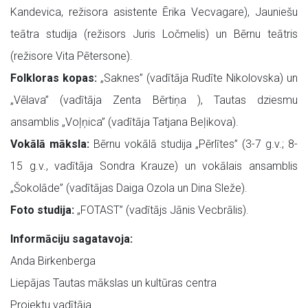
Kandevica, režisora asistente Ērika Vecvagare), Jauniešu
teātra studija (režisors Juris Ločmelis) un Bērnu teātris
(režisore Vita Pētersone).
Folkloras kopas:
„Saknes” (vadītāja Rudīte Nikolovska) un
„Vēlava” (vadītāja Zenta Bērtiņa ), Tautas dziesmu
ansamblis „Voļņica” (vadītāja Tatjana Beļikova).
Vokālā māksla:
Bērnu vokālā studija „Pērlītes” (3-7 g.v.; 8-
15 g.v., vadītāja Sondra Krauze) un vokālais ansamblis
„Šokolāde” (vadītājas Daiga Ozola un Dina Sleže).
Foto studija:
„FOTAST” (vadītājs Jānis Vecbrālis).
Informāciju sagatavoja:
Anda Birkenberga
Liepājas Tautas mākslas un kultūras centra
Projektu vadītāja