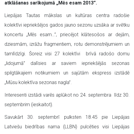
atklāšanas sarīkojumā „Mēs esam 2013”.
Liepājas Tautas mākslas un kultūras centra radošie
kolektīvi iepriekšējos gados jauno sezonu uzsāka ar svētku
koncertu „Mēs esam…”, priecējot klātesošos ar dejām,
dziesmām, izrāžu fragmentiem, rotu demonstrējumiem un
tamlīdzīgi. Šoreiz visi 27 kolektīvi brīvā radošo domu
„lidojumā” dalīsies ar saviem iepriekšējās sezonas
spilgtākajiem notikumiem un sajūtām ekspress izstādē
„Mūsu kolektīva sezonas nagla”.
Interesenti izstādi varēs aplūkot no 24. septembra līdz 30.
septembrim (ieskaitot).
Savukārt 30. septembrī pulksten 18.45 pie Liepājas
Latviešu biedrības nama (LLBN) pulcēties visi Liepājas