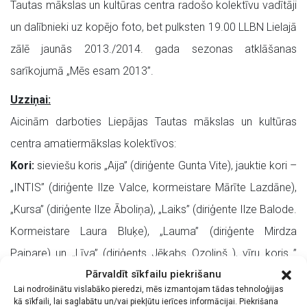
Tautas mākslas un kultūras centra radošo kolektīvu vadītāji
un dalībnieki uz kopējo foto, bet pulksten 19.00 LLBN Lielajā
zālē jaunās 2013./2014. gada sezonas atklāšanas
sarīkojumā „Mēs esam 2013”.
Uzziņai:
Aicinām darboties Liepājas Tautas mākslas un kultūras
centra amatiermākslas kolektīvos:
Kori:
sieviešu koris „Aija” (diriģente Gunta Vite), jauktie kori –
„INTIS” (diriģente Ilze Valce, kormeistare Mārīte Lazdāne),
„Kursa” (diriģente Ilze Āboliņa), „Laiks” (diriģente Ilze Balode.
Kormeistare Laura Bluķe), „Lauma” (diriģente Mirdza
Paipare) un „Līva” (diriģents Jēkabs Ozoliņš ), vīru koris ”
Pārvaldīt sīkfailu piekrišanu
Dziedonis” (diriģents Valdis Aivars).
Lai nodrošinātu vislabāko pieredzi, mēs izmantojam tādas tehnoloģijas
Deju kolektīvi:
bērnu deju kolektīvs „Krustiņi” (pirmskolas
kā sīkfaili, lai saglabātu un/vai piekļūtu ierīces informācijai. Piekrišana