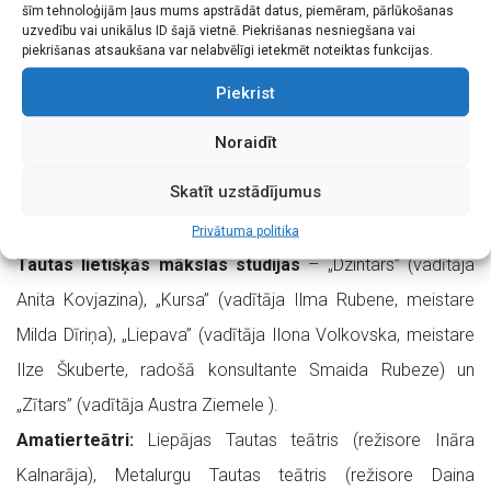
šīm tehnoloģijām ļaus mums apstrādāt datus, piemēram, pārlūkošanas
grupa; 1.-2. un 4.-5. klašu grupa, vadītāja Inta Āboliņa),
uzvedību vai unikālus ID šajā vietnē. Piekrišanas nesniegšana vai
piekrišanas atsaukšana var nelabvēlīgi ietekmēt noteiktas funkcijas.
jauniešu deju kolektīvs „Kvēle” (vadītāja Ilze Kozika), Tautas
deju ansamblis „Rucavietis” (vadītāja Sandra Blumbaha,
Piekrist
repetitore Ināra Lisova), vidējās paaudzes deju kolektīvi –
Noraidīt
„Kvēle” (vadītāja Ingrīda Lūka) un „Vaduguns” (vadītāja
Skatīt uzstādījumus
Kristīne Jaunbrūna), senioru deju kolektīvs „Sidrabvilnis”
(vadītāja Ingrīda Lūka).
Privātuma politika
Tautas lietišķās mākslas
studijas
– „Dzintars” (vadītāja
Anita Kovjazina), „Kursa” (vadītāja Ilma Rubene, meistare
Milda Dīriņa), „Liepava” (vadītāja Ilona Volkovska, meistare
Ilze Škuberte, radošā konsultante Smaida Rubeze) un
„Zītars” (vadītāja Austra Ziemele ).
Amatierteātri:
Liepājas Tautas teātris (režisore Ināra
Kalnarāja), Metalurgu Tautas teātris (režisore Daina