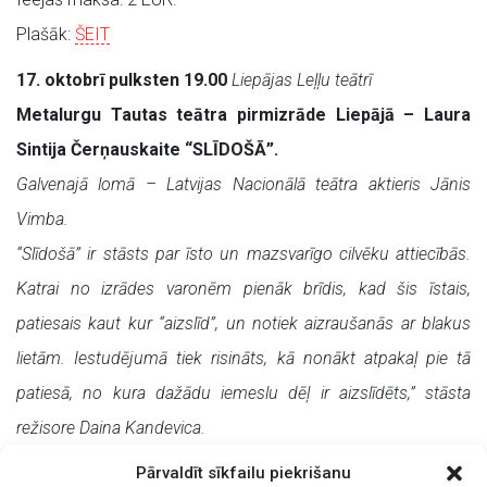
Plašāk:
ŠEIT
17. oktobrī pulksten 19.00
Liepājas Leļļu teātrī
Metalurgu Tautas teātra pirmizrāde Liepājā – Laura
Sintija Čerņauskaite “SLĪDOŠĀ”.
Galvenajā lomā – Latvijas Nacionālā teātra aktieris Jānis
Vimba.
“Slīdošā” ir stāsts par īsto un mazsvarīgo cilvēku attiecībās.
Katrai no izrādes varonēm pienāk brīdis, kad šis īstais,
patiesais kaut kur “aizslīd”, un notiek aizraušanās ar blakus
lietām. Iestudējumā tiek risināts, kā nonākt atpakaļ pie tā
patiesā, no kura dažādu iemeslu dēļ ir aizslīdēts,” stāsta
režisore Daina Kandevica.
Ieejas maksa: 2 EUR.
Pārvaldīt sīkfailu piekrišanu