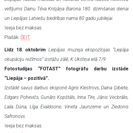
veltījums Dainu Tēva Krišjāņa Barona 180. dzimšanas dienai
un Liepājas Latviešu biedrības nama 80 gadu jubilejai.
Ieeja bez maksas.
Plašāk:
ŠEIT
Līdz 18. oktobrim
Liepājas muzeja ekspozīcijas “Liepāja
okupāciju režīmos” izstāžu zālē, K.Ukstiņa ielā 7/9
Fotostudijas “FOTAST” fotogrāfu darbu izstāde
“Liepāja – pozitīvā”.
Izstādē savus darbus eksponē Agris Klestrovs, Daina Ģibiete,
Edgars Pohevičs, Gunārs Kopštāls, Irina Tīre, Jānis Vecbrālis,
Laila Dūna, Līga Evaldsone, Vineta Jaunzeme un Ziedonis
Safronovs.
Ieeja bez maksas.