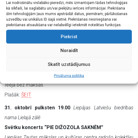
Plašāk:
ŠEIT
Lai nodrošinātu vislabāko pieredzi, mēs izmantojam tādas tehnoloģijas
kā sīkfaili, lai saglabātu un/vai piekļūtu ierīces informācijai. Piekrišana
šīm tehnoloģijām ļaus mums apstrādāt datus, piemēram, pārlūkošanas
24. oktobrī pulksten 14.00
Liepājas Latviešu biedrības
uzvedību vai unikālus ID šajā vietnē. Piekrišanas nesniegšana vai
piekrišanas atsaukšana var nelabvēlīgi ietekmēt noteiktas funkcijas.
nama Lielajā zālē
Folkloras kopas “VĒLAVA” 15 gadu sarīkojums
Piekrist
“APKĀRT KALNU SAULE TEK”.
Noraidīt
Folkloras kopa “Vēlava”, vadītāja Vija Laipniece un draugi ar
Skatīt uzstādījumus
dziesmām un dančiem svinēs svētkus gan folkloras kopai,
gan rudenim, gan Dainu Tēvam Krišjānim Baronam.
Privātuma politika
Ieeja bez maksas.
Plašāk:
ŠEIT
31. oktobrī pulksten 19.00
Liepājas Latviešu biedrības
nama Lielajā zālē
Svētku koncerts “PIE DIŽOZOLA SAKNĒM”
Liepājas Tautas mākslas un kultūras centra radošo kolektīvu