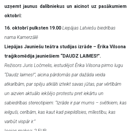
uzņemt jaunus dalībniekus un aicinot uz pasākumiem
oktobrī:
16. oktobrī pulksten 19.00
Liepājas Latviešu biedrības
nama Kamerzālē
Liepājas Jauniešu teātra studijas izrāde – Ērika Vilsona
traģikomēdija jauniešiem “DAUDZ LAIMES!”.
Režisors Juris Ločmelis, iestudējot Ērika Vilsona pirmo lugu
“Daudz laimes!”, aicina pārdomās par dažāda veida
atkarībām, par spēju atklāti izteikt savas jūtas, par vērtībām
un aizvien aktuālo iekšējo protestu pret iekārtu un
sabiedrības stereotipiem: “Izrāde ir par mums – svētkiem, kas
ieilguši, cerībām, kas kaut kad piepildīsies, mīlestību, kas
varbūt vispār ir.”
Ieejas maksa: 2 EUR.