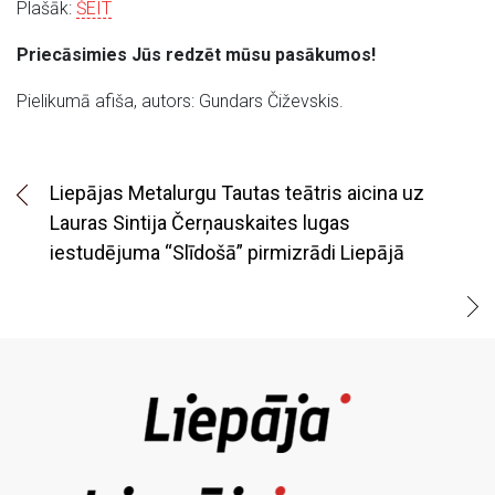
Plašāk:
ŠEIT
Priecāsimies Jūs redzēt mūsu pasākumos!
Pielikumā afiša, autors: Gundars Čiževskis.
Liepājas Metalurgu Tautas teātris aicina uz
Lauras Sintija Čerņauskaites lugas
iestudējuma “Slīdošā” pirmizrādi Liepājā