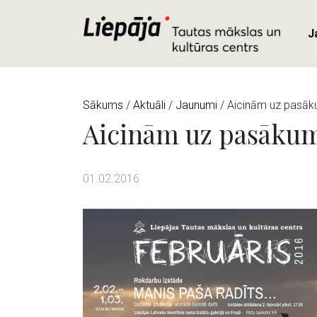
J
Sākums
/
Aktuāli
/
Jaunumi
/ Aicinām uz pasāk
Aicinām uz pasākum
01.02.2016