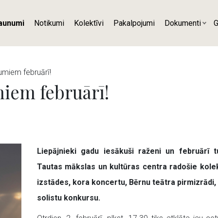
aunumi
Notikumi
Kolektīvi
Pakalpojumi
Dokumenti
G
umiem februārī!
iem februārī!
Liepājnieki gadu iesākuši raženi un februārī t
Tautas mākslas un kultūras centra radošie kolek
izstādes, kora koncertu, Bērnu teātra pirmizrādi,
solistu konkursu.