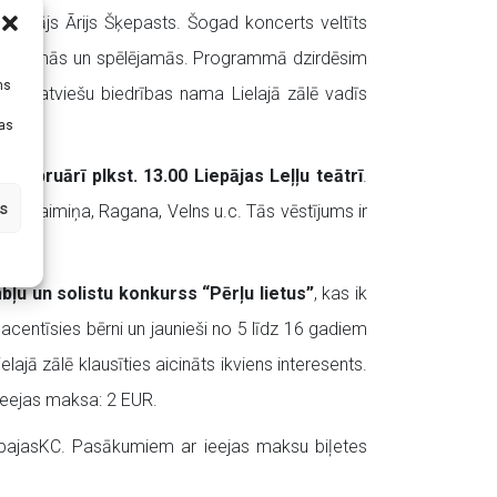
 vadītājs Ārijs Šķepasts. Šogad koncerts veltīts
, dziedamās un spēlējamās. Programmā dzirdēsim
i
ms
jas Latviešu biedrības nama Lielajā zālē vadīs
tas
. februārī plkst. 13.00 Liepājas Leļļu teātrī
.
s
ka, Laimiņa, Ragana, Velns u.c. Tās vēstījums ir
ļu un solistu konkurss “Pērļu lietus”
, kas ik
sacentīsies bērni un jaunieši no 5 līdz 16 gadiem
jā zālē klausīties aicināts ikviens interesents.
ieejas maksa: 2 EUR.
#LiepajasKC. Pasākumiem ar ieejas maksu biļetes