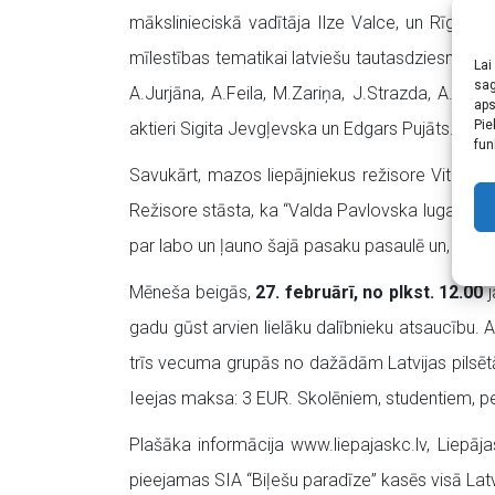
mākslinieciskā vadītāja Ilze Valce, un Rīgas L
mīlestības tematikai latviešu tautasdziesmās 
Lai
sag
A.Jurjāna, A.Feila, M.Zariņa, J.Strazda, A.Ga
aps
Pie
aktieri Sigita Jevgļevska un Edgars Pujāts. Iee
fun
Savukārt, mazos liepājniekus režisore Vita P
Režisore stāsta, ka “Valda Pavlovska luga veido
par labo un ļauno šajā pasaku pasaulē un, prota
Mēneša beigās,
27. februārī, no plkst. 12.00
j
gadu gūst arvien lielāku dalībnieku atsaucību. A
trīs vecuma grupās no dažādām Latvijas pilsētām
Ieejas maksa: 3 EUR. Skolēniem, studentiem, p
Plašāka informācija www.liepajaskc.lv, Liepāja
pieejamas SIA “Biļešu paradīze” kasēs visā Latv