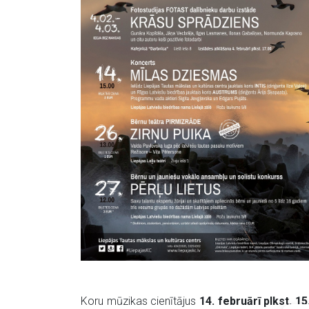
Koru mūzikas cienītājus
14. februārī plkst. 1