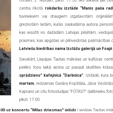
Otrdien, 2. februārī, plkst. 17.30 tiks atklāta jau c
centra rīkotā
rokdarbu izstāde “Manis paša rad
tuviniekiem vai draugiem izgatavotām orģinālām
greznotām lietām, kurās saskatāma autora personī
kas iesūtīti no dažādām Latvijas pilsētām, veidojuši c
prasmes, kas apgūtas un pilnveidotas pašmācības
Latviešu biedrības nama Izstāžu galerijā un Foajē
Savukārt, Liepājas Tautas mākslas un kultūras cen
pelēko toņu laikā aicina uz pasauli skatīties krāsa
sprādziens” kafejnīcā “Darbnīca”
. Izstādē, kura
martam
, redzamas Gunāra Kopštāla, Jāņa Vecbrāļa
Kaprano un citu fotostudijas “FOTAST” dalībnieku foto
plkst. 17.00.
5.00 uz koncertu “Mīlas dziesmas” ielūdz
Liepājas Tautas māk