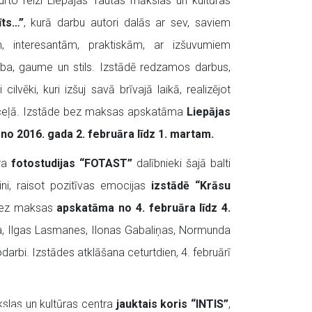
eturto reizi Liepājas Tautas mākslas un kultūras
īts…”
, kurā darbu autori dalās ar sev, saviem
, interesantām, praktiskām, ar izšuvumiem
ba, gaume un stils. Izstādē redzamos darbus,
ilvēki, kuri izšuj savā brīvajā laikā, realizējot
 ceļā. Izstāde bez maksas apskatāma
Liepājas
 no 2016. gada 2. februāra līdz 1. martam.
tra
fotostudijas “FOTAST”
dalībnieki šajā balti
ini, raisot pozitīvas emocijas
izstādē “Krāsu
 bez maksas
apskatāma no 4. februāra līdz 4.
, Ilgas Lasmanes, Ilonas Gabaliņas, Normunda
darbi. Izstādes atklāšana ceturtdien, 4. februārī
slas un kultūras centra
jauktais koris “INTIS”
,