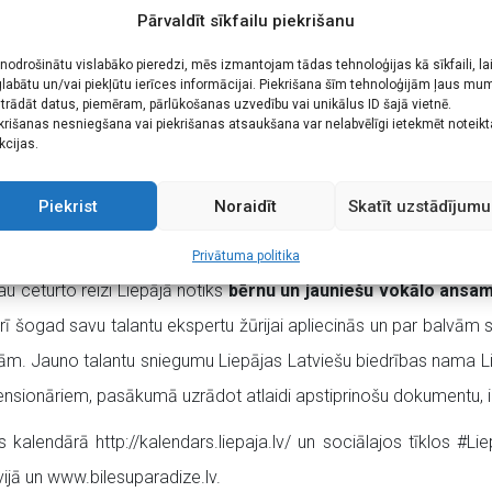
Pārvaldīt sīkfailu piekrišanu
atviešu biedrības
jauktais koris “Austrums”
, mākslinieciskais
– maigi šķīstās un cildenās, jautrās un nerātnās, skandējamās
 nodrošinātu vislabāko pieredzi, mēs izmantojam tādas tehnoloģijas kā sīkfaili, la
labātu un/vai piekļūtu ierīces informācijai. Piekrišana šīm tehnoloģijām ļaus mu
iļa, A.Broka, A.Sējāna un Ā.Šķepasta skaņdarbus. Koncertu Liepā
trādāt datus, piemēram, pārlūkošanas uzvedību vai unikālus ID šajā vietnē.
krišanas nesniegšana vai piekrišanas atsaukšana var nelabvēlīgi ietekmēt noteik
jas maksa: 2 EUR.
kcijas.
ētersone un
Bērnu teātris
aicina uz
pirmizrādi “Zirņu puika” 26
Piekrist
Noraidīt
Skatīt uzstādījumu
ta pēc latviešu tautas pasaku motīviem, galvenie tēli – Zirņu pui
ms, par labā uzvaru.”. Ieejas maksa: 1 EUR.
Privātuma politika
au ceturto reizi Liepājā notiks
bērnu un jauniešu vokālo ansamb
rī šogad savu talantu ekspertu žūrijai apliecinās un par balvām 
. Jauno talantu sniegumu Liepājas Latviešu biedrības nama Liela
ensionāriem, pasākumā uzrādot atlaidi apstiprinošu dokumentu, 
s kalendārā http://kalendars.liepaja.lv/ un sociālajos tīklos 
ijā un www.bilesuparadize.lv.