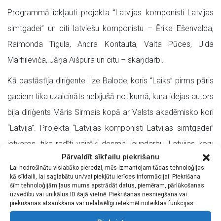
Programmā iekļauti projekta “Latvijas komponisti Latvijas
simtgadei” un citi latviešu komponistu – Ērika Ešenvalda,
Raimonda Tigula, Andra Kontauta, Valta Pūces, Ulda
Marhileviča, Jāņa Aišpura un citu – skaņdarbi.
Kā pastāstīja diriģente Ilze Balode, koris “Laiks” pirms pāris
gadiem tika uzaicināts nebijušā notikumā, kura idejas autors
bija diriģents Māris Sirmais kopā ar Valsts akadēmisko kori
“Latvija”. Projekta “Latvijas komponisti Latvijas simtgadei”
ietvaros, tika radīti vairāki desmiti jaundarbu. Latvijas koru
Pārvaldīt sīkfailu piekrišanu
diriģentu balsojuma rezultātā tika izvēlētas dziesmas, kuras
Lai nodrošinātu vislabāko pieredzi, mēs izmantojam tādas tehnoloģijas
iekļāva projekta noslēguma koncertā, kas izskanēja
kā sīkfaili, lai saglabātu un/vai piekļūtu ierīces informācijai. Piekrišana
šīm tehnoloģijām ļaus mums apstrādāt datus, piemēram, pārlūkošanas
pagājušā gada 4. maijā, Rīgā, Nacionālajā bibliotēkā. Līdzās
uzvedību vai unikālus ID šajā vietnē. Piekrišanas nesniegšana vai
piekrišanas atsaukšana var nelabvēlīgi ietekmēt noteiktas funkcijas.
Latvijas profesionālajiem koriem, noslēguma koncertā