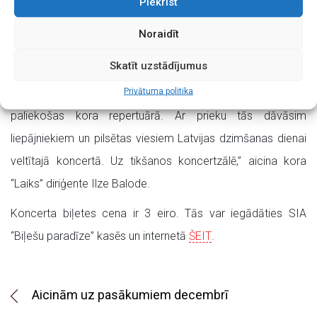
Piekrist
uzstājās arī liepājnieki – Liepājas Tautas mākslas un
kultūras centra jauktie kori “INTIS”, ko vada Ilze Valce un
Noraidīt
“Laiks” ar Ilzi Balodi. “Tas bija neaizmirstams, patiesu
Skatīt uzstādījumus
emociju un spilgtu mirkļu piepildīts notikums! Šī projekta
Privātuma politika
dziesmas mums joprojām ir ļoti mīļas un pastāvīgi
paliekošas kora repertuārā. Ar prieku tās dāvāsim
liepājniekiem un pilsētas viesiem Latvijas dzimšanas dienai
veltītajā koncertā. Uz tikšanos koncertzālē,” aicina kora
“Laiks” diriģente Ilze Balode.
Koncerta biļetes cena ir 3 eiro. Tās var iegādāties SIA
“Biļešu paradīze” kasēs un internetā
ŠEIT
.
Aicinām uz pasākumiem decembrī