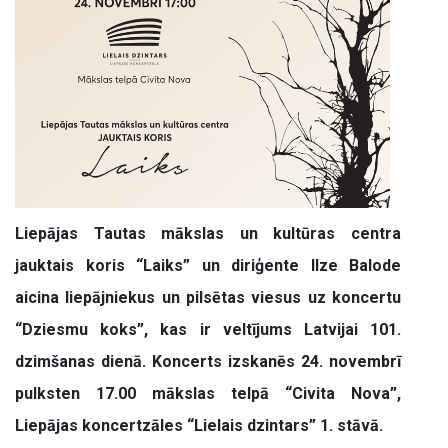
Liepājas Tautas mākslas un kultūras centra
jauktais koris “Laiks” un diriģente Ilze Balode
aicina liepājniekus un pilsētas viesus uz koncertu
“Dziesmu koks”, kas ir veltījums Latvijai 101.
dzimšanas dienā. Koncerts izskanēs 24. novembrī
pulksten 17.00 mākslas telpā “Civita Nova”,
Liepājas koncertzāles “Lielais dzintars” 1. stāvā.