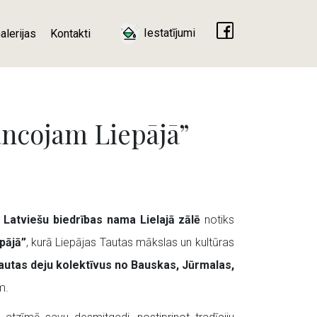
Iestatījumi
alerijas
Kontakti
ancojam Liepājā”
s Latviešu biedrības nama Lielajā zālē
notiks
pājā”
, kurā Liepājas Tautas mākslas un kultūras
tautas deju kolektīvus no Bauskas, Jūrmalas,
m.