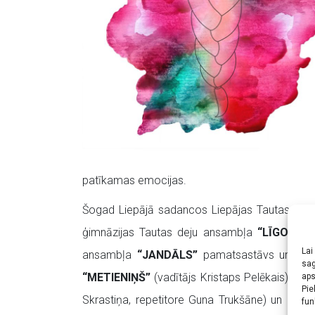
patīkamas emocijas.
Šogad Liepājā sadancos Liepājas Tautas māks
ģimnāzijas Tautas deju ansambļa
“LĪGO”
jaun
Lai
ansambļa
“JANDĀLS”
pamatsastāvs un studi
sag
“METIENIŅŠ”
(vadītājs Kristaps Pelēkais), Jel
aps
Pie
Skrastiņa, repetitore Guna Trukšāne) un Jūrma
fun