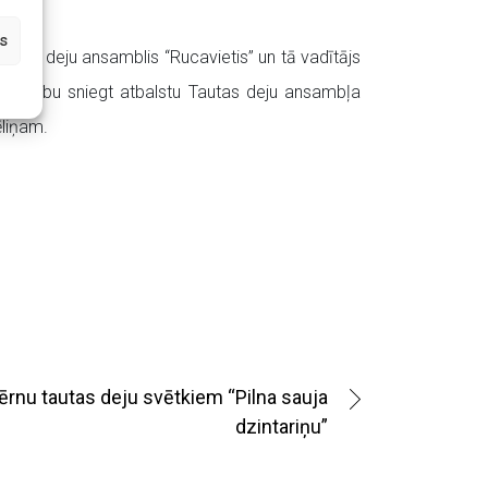
s
utas deju ansamblis “Rucavietis” un tā vadītājs
īdzdalību sniegt atbalstu Tautas deju ansambļa
ēliņam.
Bērnu tautas deju svētkiem “Pilna sauja
dzintariņu”