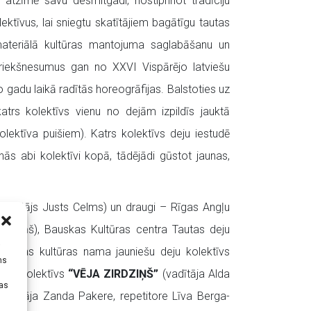
tzīmē savu desmitgadi, nostiprinot tradīciju
ektīvus, lai sniegtu skatītājiem bagātīgu tautas
ateriālā kultūras mantojuma saglabāšanu un
 priekšnesumus gan no XXVI Vispārējo latviešu
 gadu laikā radītās horeogrāfijas. Balstoties uz
rs kolektīvs vienu no dejām izpildīs jauktā
olektīva puišiem). Katrs kolektīvs deju iestudē
nās abi kolektīvi kopā, tādējādi gūstot jaunas,
vadītājs Justs Celms) un draugi – Rīgas Angļu
Lagzdiņš), Bauskas Kultūras centra Tautas deju
i
durgas kultūras nama jauniešu deju kolektīvs
ms
deju kolektīvs
“VĒJA ZIRDZIŅŠ”
(vadītāja Alda
tas
vadītāja Zanda Pakere, repetitore Līva Berga-