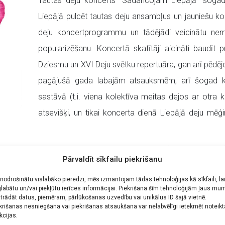
Tautas deju koncerts “Sadancojam Liepājā” šogad a
Liepājā pulcēt tautas deju ansambļus un jauniešu kol
deju koncertprogrammu un tādējādi veicinātu nem
popularizēšanu.
Koncertā skatītāji aicināti baudīt
Dziesmu un XVI Deju svētku repertuāra, gan arī pēdējo
pagājušā gada labajām atsauksmēm, arī šogad kat
sastāvā (t.i. viena kolektīva meitas dejos ar otra k
atsevišķi, un tikai koncerta dienā Liepājā deju mēģi
las un kultūras centra Tautas deju ansamblis
“RUCAVIETIS”
(
Pārvaldīt sīkfailu piekrišanu
iešu studija (vadītāja Anita Pielēna-Pelēna, repetitors Andis 
 nodrošinātu vislabāko pieredzi, mēs izmantojam tādas tehnoloģijas kā sīkfaili, la
ja (vadītāja Tamāra Ļisovcova, repetitore Santa Zemīte), Lē
labātu un/vai piekļūtu ierīces informācijai. Piekrišana šīm tehnoloģijām ļaus mu
gavas pilsētas pašvaldības iestādes “Kultūra” bērnu un jauniešu 
trādāt datus, piemēram, pārlūkošanas uzvedību vai unikālus ID šajā vietnē.
krišanas nesniegšana vai piekrišanas atsaukšana var nelabvēlīgi ietekmēt noteik
las Kultūras centra jauniešu tautas deju kolektīvs
“ZĀLĪTE”
(
kcijas.