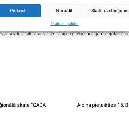
Piekrist
Noraidīt
Skatīt uzstādījumu
epājā 2017” rīko Liepājas Tautas mākslas un kultūras centrs, Ta
 par ziedojumiem. Šoreiz labdarības mērķis ir ar sabiedrības l
Privātuma politika
nodrošinātu atbilstošu rehabilitāciju 5 gadus jaunajam dejotājas d
eģionālā skate “GADA
Aicina pieteikties 15. 