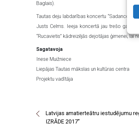
Baglais).
Tautas deju labdarības koncertu “Sadancojam Li
Justs Celms. Ieeja koncertā jau trešo gadu ir
“Rucavietis” kādreizējās dejotājas ģimenei, lai 
Sagatavoja
Inese Muižniece
Liepājas Tautas mākslas un kultūras centra
Projektu vadītāja
Latvijas amatierteātru iestudējumu r
IZRĀDE 2017”