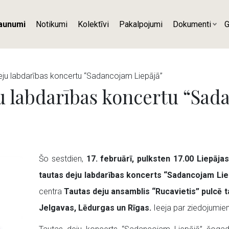
aunumi
Notikumi
Kolektīvi
Pakalpojumi
Dokumenti
G
deju labdarības koncertu “Sadancojam Liepājā”
ju labdarības koncertu “Sad
Šo sestdien,
17. februārī, pulksten 17.00 Liepāja
tautas deju labdarības koncerts “Sadancojam Lie
centra
Tautas deju ansamblis “Rucavietis” pulcē 
Jelgavas, Lēdurgas un Rīgas.
Ieeja par ziedojumie