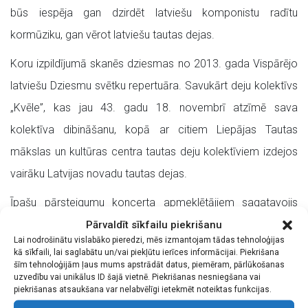
būs iespēja gan dzirdēt latviešu komponistu radītu
kormūziku, gan vērot latviešu tautas dejas.
Koru izpildījumā skanēs dziesmas no 2013. gada Vispārējo
latviešu Dziesmu svētku repertuāra. Savukārt deju kolektīvs
„Kvēle”, kas jau 43. gadu 18. novembrī atzīmē sava
kolektīva dibināšanu, kopā ar citiem Liepājas Tautas
mākslas un kultūras centra tautas deju kolektīviem izdejos
vairāku Latvijas novadu tautas dejas.
Īpašu pārsteigumu koncerta apmeklētājiem sagatavojis
tautas deju ansamblis „Rucavietis”, kurš pirmo reizi Liepājas
Pārvaldīt sīkfailu piekrišanu
Lai nodrošinātu vislabāko pieredzi, mēs izmantojam tādas tehnoloģijas
publikai rādīs vadītājas Sandras Blumbahas oriģināldeju
kā sīkfaili, lai saglabātu un/vai piekļūtu ierīces informācijai. Piekrišana
šīm tehnoloģijām ļaus mums apstrādāt datus, piemēram, pārlūkošanas
„Precību dancis” (tautas mūzika Ievas Tālbergas apdarē),
uzvedību vai unikālus ID šajā vietnē. Piekrišanas nesniegšana vai
kas jaunrades deju konkursā „Kļavu lapu virpulī 2” Ogrē
piekrišanas atsaukšana var nelabvēlīgi ietekmēt noteiktas funkcijas.