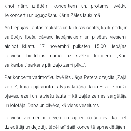
kinofilmām, izrādēm, koncertiem un, protams, svētku
lielkoncertu un uguņošanu Kārļa Zāles laukumā.
Arī Liepājas Tautas mākslas un kultūras centrs, kā ik gadu, ir
sarūpējis īpašu dāvanu liepājniekiem un pilsētas viesiem,
aicinot ikkatru 17. novembrī pulksten 15.00 Liepājas
Latviešu biedrības namā uz svētku koncertu „Kad
sarkanbalti sarkans pār zaļo zemi plīv…”.
Par koncerta vadmotīvu izvēlēts Jāņa Petera dzejolis „Zaļā
zeme”, kurā apjūsmota Latvijas krāšņā daba – zaļie meži,
pļavas, ezeri un latviešu tauta – kā zaļās zemes sargātāja
un lolotāja. Daba un cilvēks, kā viens veselums.
Latvieši vienmēr ir dēvēti un apliecinājuši sevi kā lieli
dziedātāji un dejotāji, tādēļ arī šajā koncertā apmeklētājiem