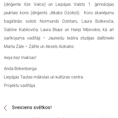
(diriģente Ilze Valce) un Liepājas Valsts 1. ģimnāzijas
jauktais koris (diriģents Jēkabs Ozoliņš). Koru skanējumu
bagātinās solisti Normunds Dzintars, Laura Butkeviča,
Sabīne Kubiloviča, Laura Bluķe un Harijs Miļevskis, kā arī
sarīkojuma vadītāji – Jauniešu teātra studijas dalībnieki
Marta Zāle – Zālīte un Aksels Aizkalns.
Ieeja bez maksas!
Anda Birkenberga
Liepājas Tautas mākslas un kultūras centra
Projektu vadītāja
Sveiciens svētkos!