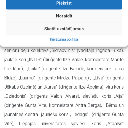
ieguva 2. vietu.
Piekrist
Svētkus kopā svinēt aicina Liepājas Tautas mākslas un
Noraidīt
kultūras centra jauniešu deju kolektīvs „Kvēle” (vadītāja Ilze
Skatīt uzstādījumus
Kozika), tautas deju ansamblis „Rucavietis” (vadītāja Sandra
Privātuma politika
Blumbaha), vidējās paaudzes deju kolektīvs „Kvēle” un
senioru deju kolektīvs „Sidrabvilnis” (vadītāja Ingrīda Lūka),
jauktie kori „INTIS” (diriģente Ilze Valce, kormeistare Mārīte
Lazdāne), „Laiks” (diriģente Ilze Balode, kormeistare Laura
Bluķe), „Lauma” (diriģente Mirdza Paipare) , „Līva” (diriģents
Jēkabs Ozoliņš) un „Kursa” (diriģente Ilze Āboliņa), vīru koris
„Dziedonis” (diriģents Valdis Aivars), sieviešu koris „Aija”
(diriģente Gunta Vite, kormeistare Antra Berga), Bērnu un
jaunatnes centra jauniešu koris „Liedags” (diriģente Gunta
Vite), Liepājas universitātes sieviešu koris „Atbalss”