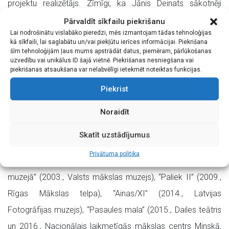
projektu realizētājs. Zīmīgi, ka Jānis Deinats sākotnēji
ieguvis aktiera izglītību J. Vītola Latvijas Valsts
Pārvaldīt sīkfailu piekrišanu
Lai nodrošinātu vislabāko pieredzi, mēs izmantojam tādas tehnoloģijas
konservatorijas Teātra nodaļā.
kā sīkfaili, lai saglabātu un/vai piekļūtu ierīces informācijai. Piekrišana
šīm tehnoloģijām ļaus mums apstrādāt datus, piemēram, pārlūkošanas
Mākslas zinātnieks Vilnis Vējš par Jāni Deinatu teicis: „Jānis
uzvedību vai unikālus ID šajā vietnē. Piekrišanas nesniegšana vai
piekrišanas atsaukšana var nelabvēlīgi ietekmēt noteiktas funkcijas.
Deinats ir apbrīnojami daudzpusīgs un darbīgs fotogrāfs.
Piekrist
Iespējams, tieši personības artistiskums un komunikācijas
spējas ir vismaz daļēja viņa panākumu atslēga. Un vēl,
Noraidīt
protams, viņa veiksmes pamats ir iejūtīgs skatiens, kas
Skatīt uzstādījumus
saskata neparasto tur, kur ne visi spēj.”
Privātuma politika
Jāņa Deinata nozīmīgākās personālizstādes: “Cilvēki
muzejā” (2003., Valsts mākslas muzejs), “Paliek II” (2009.,
Rīgas Mākslas telpa), “Ainas/XI” (2014., Latvijas
Fotogrāfijas muzejs), “Pasaules mala” (2015., Dailes teātris
un 2016., Nacionālais laikmetīgās mākslas centrs Minskā,