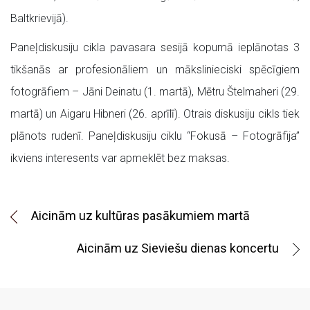
Baltkrievijā).
Paneļdiskusiju cikla pavasara sesijā kopumā ieplānotas 3
tikšanās ar profesionāliem un mākslinieciski spēcīgiem
fotogrāfiem – Jāni Deinatu (1. martā), Mētru Štelmaheri (29.
martā) un Aigaru Hibneri (26. aprīlī). Otrais diskusiju cikls tiek
plānots rudenī. Paneļdiskusiju ciklu “Fokusā – Fotogrāfija”
ikviens interesents var apmeklēt bez maksas.
Aicinām uz kultūras pasākumiem martā
Aicinām uz Sieviešu dienas koncertu