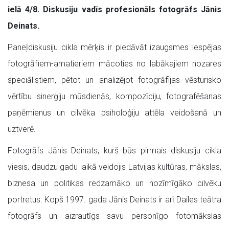
ielā 4/8. Diskusiju vadīs profesionāls fotogrāfs Jānis
Deinats.
Paneļdiskusiju cikla mērķis ir piedāvāt izaugsmes iespējas
fotogrāfiem-amatieriem mācoties no labākajiem nozares
speciālistiem, pētot un analizējot fotogrāfijas vēsturisko
vērtību sinerģiju mūsdienās, kompozīciju, fotografēšanas
paņēmienus un cilvēka psiholoģiju attēla veidošanā un
uztverē.
Fotogrāfs Jānis Deinats, kurš būs pirmais diskusiju cikla
viesis, daudzu gadu laikā veidojis Latvijas kultūras, mākslas,
biznesa un politikas redzamāko un nozīmīgāko cilvēku
portretus. Kopš 1997. gada Jānis Deinats ir arī Dailes teātra
fotogrāfs un aizrautīgs savu personīgo fotomākslas