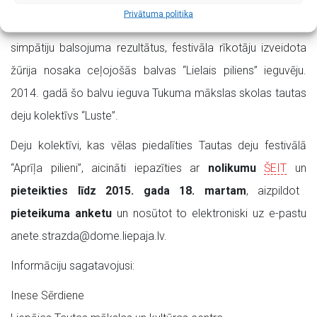
Privātuma politika
Apkopojot “3+3 Pilienu sacensību” un koncerta skatītāju
simpātiju balsojuma rezultātus, festivāla rīkotāju izveidota
žūrija nosaka ceļojošās balvas “Lielais piliens” ieguvēju.
2014. gadā šo balvu ieguva Tukuma mākslas skolas tautas
deju kolektīvs “Luste”.
Deju kolektīvi, kas vēlas piedalīties Tautas deju festivālā
“Aprīļa pilieni”, aicināti iepazīties ar
nolikumu
ŠEIT
un
pieteikties līdz 2015. gada 18. martam
, aizpildot
pieteikuma anketu
un nosūtot to elektroniski uz e-pastu
anete.strazda@dome.liepaja.lv.
Informāciju sagatavojusi:
Inese Sērdiene