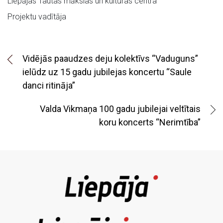
Liepājas Tautas mākslas un kultūras centra
Projektu vadītāja
Vidējās paaudzes deju kolektīvs “Vaduguns”
ielūdz uz 15 gadu jubilejas koncertu “Saule
danci ritināja”
Valda Vikmaņa 100 gadu jubilejai veltītais
koru koncerts “Nerimtība”