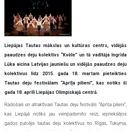
L
iepājas Tautas mākslas un kultūras centrs, vidējās
paaudzes deju kolektīvs “Kvēle” un tā vadītāja Ingrīda
Lūka aicina Latvijas jauniešu un vidējās paaudzes deju
kolektīvus līdz 2015. gada 18. martam pieteikties
Tautas deju festivālam “Aprīļa pilieni”, kas notiks šī
gada 18. aprīlī Liepājas Olimpiskajā centrā.
Radošais un atraktīvais Tautas deju festivāls “Aprīļa pilieni”,
kas Liepājā notiks jau vienpadsmito reizi, iepriekšējos
gados pulcējis tautas deju kolektīvus no Rīgas, Tukuma,