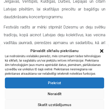
Jelgavas, Ventspils, Kuldīgas, Durbes, Liepājas un citām
Latvijas pilsētām, lai skatītājus priecētu ar bagātīgu un
daudzkrāsainu koncertprogrammu.
Festivāls radīts ar mērķi stiprināt Dziesmu un deju svētku
tradīciju, kopā aicinot Latvijas deju kolektīvus, kas veicina
vadītāju jaunradi, pieredzes apmaiņu un sadarbību, kā arī
rosina jauniešu un vidējās paaudzes dejotāju radošās
Pārvaldīt sīkfailu piekrišanu
Lai nodrošinātu vislabāko pieredzi, mēs izmantojam tādas tehnoloģijas
aktivitātes. Tradicionāli festivālā deju kolektīvi savstarpēji
kā sīkfaili, lai saglabātu un/vai piekļūtu ierīces informācijai. Piekrišana
šīm tehnoloģijām ļaus mums apstrādāt datus, piemēram, pārlūkošanas
sacenšas arī sportiskās aktivitātēs – “3+3 Pilienu
uzvedību vai unikālus ID šajā vietnē. Piekrišanas nesniegšana vai
sacensībās”.
piekrišanas atsaukšana var nelabvēlīgi ietekmēt noteiktas funkcijas.
Piekrist
Koncertam deju kolektīvs aicināts pieteikt četras dejas: trīs
brīvas izvēles tautas dejas un vienu cita žanra deju,
Noraidīt
izvēloties jebkuru kolektīva dalībniekiem tuvu žanru – balets,
Skatīt uzstādījumus
sporta dejas, laikmetīgā deja, rokenrols u.c.