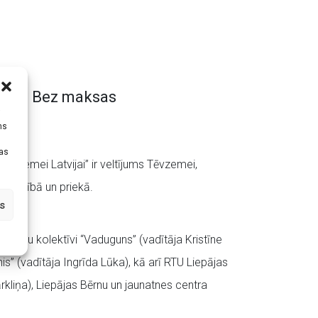
Bez maksas
i
ms
tas
i zemei Latvijai” ir veltījums Tēvzemei,
ā, ticībā un priekā.
s
es deju kolektīvi “Vaduguns” (vadītāja Kristīne
nis” (vadītāja Ingrīda Lūka), kā arī RTU Liepājas
kliņa), Liepājas Bērnu un jaunatnes centra