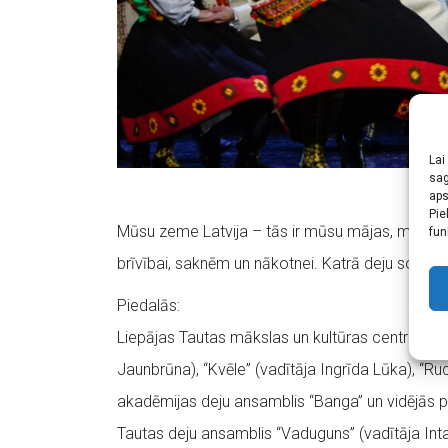
Lai
sag
aps
Pie
Mūsu zeme Latvija – tās ir mūsu mājas, mūsu val
fun
brīvībai, saknēm un nākotnei. Katrā deju solī iem
Piedalās:
Liepājas Tautas mākslas un kultūras centra bērnu
Jaunbrūna), “Kvēle” (vadītāja Ingrīda Lūka), “Ruc
akadēmijas deju ansamblis “Banga” un vidējās pa
Tautas deju ansamblis “Vaduguns” (vadītāja Int