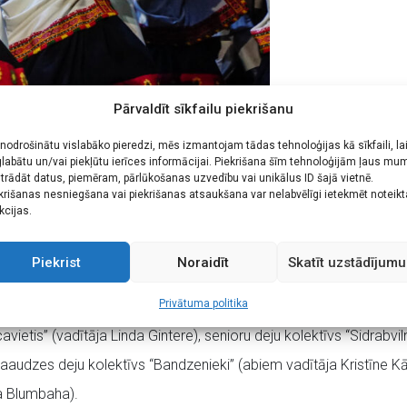
Pārvaldīt sīkfailu piekrišanu
 nodrošinātu vislabāko pieredzi, mēs izmantojam tādas tehnoloģijas kā sīkfaili, la
labātu un/vai piekļūtu ierīces informācijai. Piekrišana šīm tehnoloģijām ļaus mu
trādāt datus, piemēram, pārlūkošanas uzvedību vai unikālus ID šajā vietnē.
krišanas nesniegšana vai piekrišanas atsaukšana var nelabvēlīgi ietekmēt noteik
oda, mūsu svētki un tradīcijas. Skatuviskās dejas koncerts “Mana
kcijas.
irdzēsies Latvijas spēks un skaistums, kas mīt cilvēkos, viņu darb
Piekrist
Noraidīt
Skatīt uzstādījumu
Privātuma politika
 deju kolektīvs “Krustiņi” (vadītāja Inta Āboliņa), vidējās paaudz
avietis” (vadītāja Linda Gintere), senioru deju kolektīvs “Sidrabvil
audzes deju kolektīvs “Bandzenieki” (abiem vadītāja Kristīne Kār
a Blumbaha).