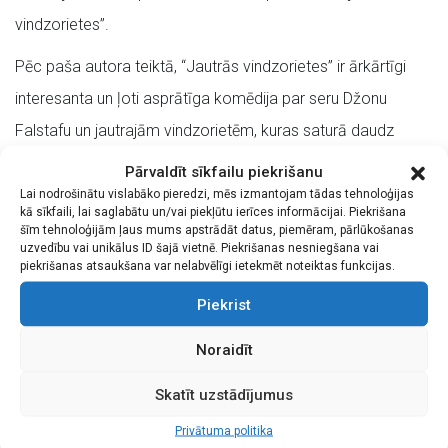
vindzorietes”.
Pēc paša autora teiktā, “Jautrās vindzorietes” ir ārkārtīgi
interesanta un ļoti asprātīga komēdija par seru Džonu
Falstafu un jautrajām vindzorietēm, kuras saturā daudz
dažādu jocīgu Velsas bruņinieka sera Hjū Evansa,
Pārvaldīt sīkfailu piekrišanu
ekscentriskā daktera Kajusa un mistera Slaikā izdarību ar
Lai nodrošinātu vislabāko pieredzi, mēs izmantojam tādas tehnoloģijas
kā sīkfaili, lai saglabātu un/vai piekļūtu ierīces informācijai. Piekrišana
leitnanta Pistola un kaprāļa Nima tukšo lielīšanos
šīm tehnoloģijām ļaus mums apstrādāt datus, piemēram, pārlūkošanas
uzvedību vai unikālus ID šajā vietnē. Piekrišanas nesniegšana vai
piedevām.
piekrišanas atsaukšana var nelabvēlīgi ietekmēt noteiktas funkcijas.
Izrādē varam nojaust arī mūsdienās aktuālas iezīmes
Piekrist
cilvēku attiecībās – vēlmi apmuļķot, izmantot, pazemot… To
Noraidīt
veidojam un skatītājiem piedāvājam kā vieglu, jautru, košu,
Skatīt uzstādījumus
muzikālu, karnevālu.
Privātuma politika
Režisore: Ināra Kalnarāja