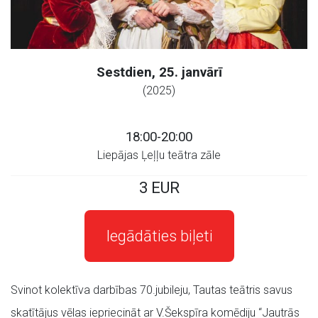
Sestdien, 25. janvārī
(2025)
18:00-20:00
Liepājas Ļeļļu teātra zāle
3 EUR
Iegādāties biļeti
Svinot kolektīva darbības 70.jubileju, Tautas teātris savus
skatītājus vēlas iepriecināt ar V.Šekspīra komēdiju “Jautrās