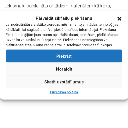
tiek smalki papildināts ar tādiem materiāliem kā koks,
plastika, pērles, āda un lins.
Pārvaldīt sīkfailu piekrišanu
Lai nodrošinātu vislabāko pieredzi, mēs izmantojam tādas tehnoloģijas
TLMS “Zītars” dalībnieki rūpīgi izpētot bagāto
kā sīkfaili, lai saglabātu un/vai piekļūtu ierīces informācijai. Piekrišana
šīm tehnoloģijām ļaus mums apstrādāt datus, piemēram, pārlūkošanas
Dienvidkurzemes arheoloģisko un etnogrāfisko mantojumu,
uzvedību vai unikālus ID šajā vietnē. Piekrišanas nesniegšana vai
rada laikmetīgas un mākslinieciski augstvērtīgas rotas,
piekrišanas atsaukšana var nelabvēlīgi ietekmēt noteiktas funkcijas.
savienojot senatnīgo ar moderno.
Piekrist
Studijas vadmotīvs: “Celsim godā Baltijas jūras dzintaru —
Noraidīt
mūsu zeltaino dārgakmeni un lepnumu!”
Skatīt uzstādījumus
Privātuma politika