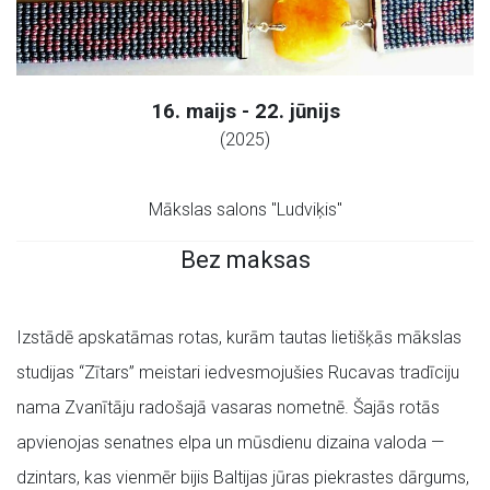
16. maijs - 22. jūnijs
(2025)
Mākslas salons "Ludviķis"
Bez maksas
Izstādē apskatāmas rotas, kurām tautas lietišķās mākslas
studijas “Zītars” meistari iedvesmojušies Rucavas tradīciju
nama Zvanītāju radošajā vasaras nometnē. Šajās rotās
apvienojas senatnes elpa un mūsdienu dizaina valoda —
dzintars, kas vienmēr bijis Baltijas jūras piekrastes dārgums,