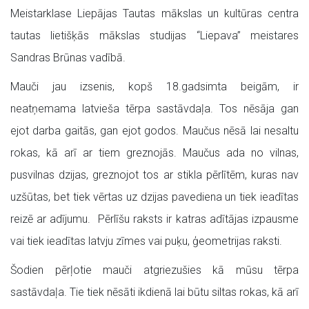
Meistarklase Liepājas Tautas mākslas un kultūras centra
tautas lietišķās mākslas studijas “Liepava” meistares
Sandras Brūnas vadībā.
Mauči jau izsenis, kopš 18.gadsimta beigām, ir
neatņemama latvieša tērpa sastāvdaļa. Tos nēsāja gan
ejot darba gaitās, gan ejot godos. Maučus nēsā lai nesaltu
rokas, kā arī ar tiem greznojās. Maučus ada no vilnas,
pusvilnas dzijas, greznojot tos ar stikla pērlītēm, kuras nav
uzšūtas, bet tiek vērtas uz dzijas pavediena un tiek ieadītas
reizē ar adījumu. Pērlīšu raksts ir katras adītājas izpausme
vai tiek ieadītas latvju zīmes vai puķu, ģeometrijas raksti.
Šodien pērļotie mauči atgriezušies kā mūsu tērpa
sastāvdaļa. Tie tiek nēsāti ikdienā lai būtu siltas rokas, kā arī