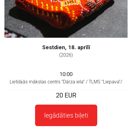
Sestdien, 18. aprīlī
(2026)
10:00
Lietišķās mākslas centrs "Dārza iela" / TLMS "Liepava"/
20 EUR
Iegādāties biļeti