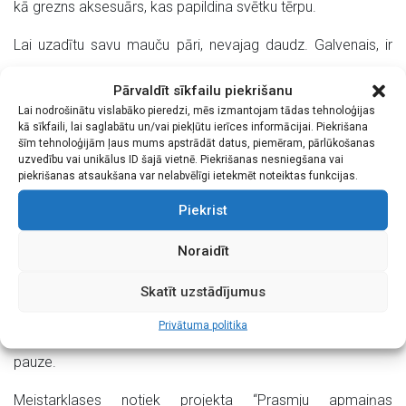
kā grezns aksesuārs, kas papildina svētku tērpu.
Lai uzadītu savu mauču pāri, nevajag daudz. Galvenais, ir
vajadzīgs radītprieks. Dzijas pavedieni, pērlītes, pērļu adatas
Pārvaldīt sīkfailu piekrišanu
un adāmadatas tiks nodrošinātas. Bet, ja kādam jau ir savs
Lai nodrošinātu vislabāko pieredzi, mēs izmantojam tādas tehnoloģijas
kā sīkfaili, lai saglabātu un/vai piekļūtu ierīces informācijai. Piekrišana
mauču adīšanas piederumu komplekts, droši varat ņemt
šīm tehnoloģijām ļaus mums apstrādāt datus, piemēram, pārlūkošanas
uzvedību vai unikālus ID šajā vietnē. Piekrišanas nesniegšana vai
līdzi. Mauču darināšanu sāksim no paša sākuma: materiāla
piekrišanas atsaukšana var nelabvēlīgi ietekmēt noteiktas funkcijas.
izvēles, raksta izzīmēšanu, pērlīšu uzvēršanas uz diega,
Piekrist
adīšana, sadarināšana aplī.
Noraidīt
Meistarklases garums aptuveni 4 stundas.
Skatīt uzstādījumus
Vietu skaits ierobežots.
Privātuma politika
Maksā ietilpst nepieciešamie materiāli un kafijas / tējas
pauze.
Meistarklases notiek projekta “Prasmju apmaiņas