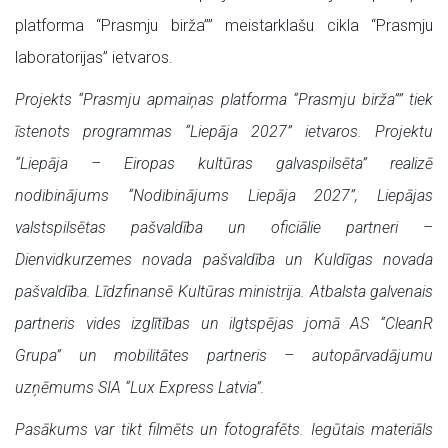
platforma “Prasmju birža”” meistarklašu cikla “Prasmju
laboratorijas” ietvaros.
Projekts “Prasmju apmaiņas platforma “Prasmju birža”” tiek
īstenots programmas “Liepāja 2027” ietvaros. Projektu
“Liepāja – Eiropas kultūras galvaspilsēta” realizē
nodibinājums “Nodibinājums Liepāja 2027”, Liepājas
valstspilsētas pašvaldība un oficiālie partneri –
Dienvidkurzemes novada pašvaldība un Kuldīgas novada
pašvaldība. Līdzfinansē Kultūras ministrija. Atbalsta galvenais
partneris vides izglītības un ilgtspējas jomā AS “CleanR
Grupa” un mobilitātes partneris – autopārvadājumu
uzņēmums SIA “Lux Express Latvia”.
Pasākums var tikt filmēts un fotografēts. Iegūtais materiāls